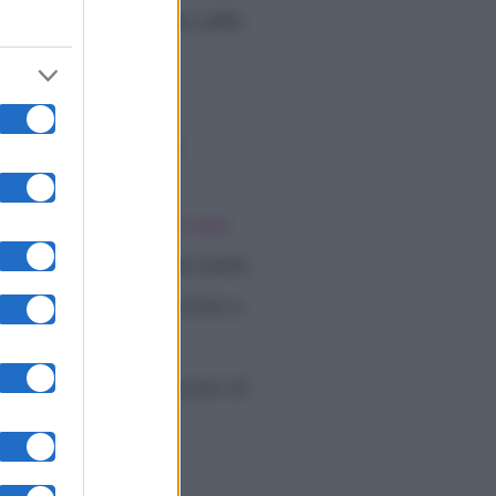
o abbia cambiato idea sulla
etta il trono?
i,
che si è arrabbiata come
lto. Adesso, la maggior parte
ico! Sei stato bravissimo a
vo beccato dal primo
 non ho ancora intenzione di