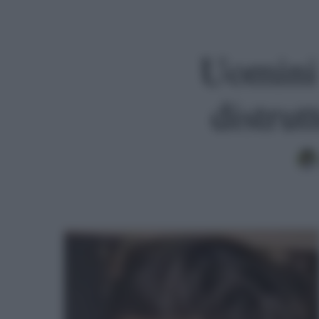
Uomini
distrut
Premi invio per cercare o ESC per uscire