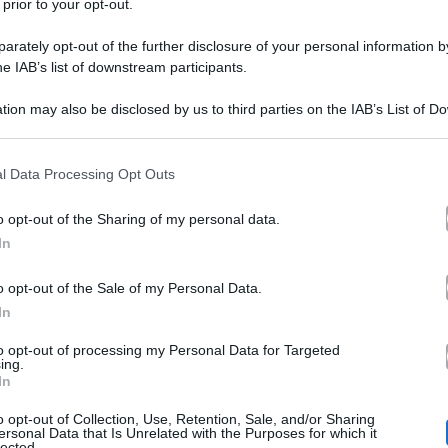
 prior to your opt-out.
rately opt-out of the further disclosure of your personal information by
he IAB’s list of downstream participants.
tion may also be disclosed by us to third parties on the IAB’s List of 
Andrea Dal Corso non vuo
 that may further disclose it to other third parties.
 that this website/app uses one or more Google services and may gath
Teresa Langella dopo Uo
l Data Processing Opt Outs
including but not limited to your visit or usage behaviour. You may click 
 to Google and its third-party tags to use your data for below specifi
o opt-out of the Sharing of my personal data.
ogle consent section.
In
Andrea Dal Corso
T
ha detto ‘no’ a
percorso durante il quale ha cortegg
o opt-out of the Sale of my Personal Data.
In
tronista di
sua disposizione – l’ex
to opt-out of processing my Personal Data for Targeted
un inaspettato (per molti ma non per
ing.
In
e fino all’ultimo istante per confessare a Teresa che n
o opt-out of Collection, Use, Retention, Sale, and/or Sharing
o nessun confronto diretto con la ragazza e ha deciso di
ersonal Data that Is Unrelated with the Purposes for which it
lected.