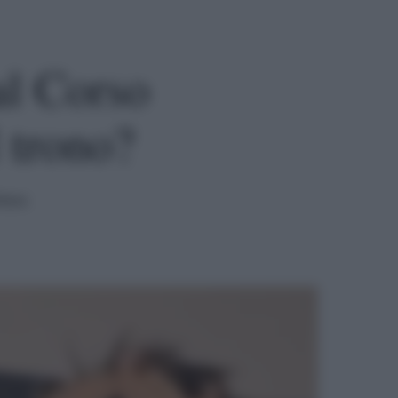
l Corso
l trono?
tura