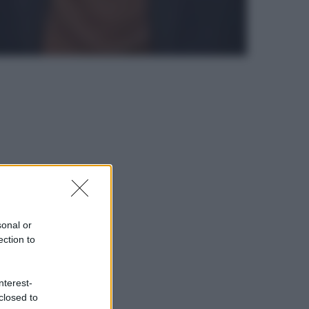
sonal or
ection to
nterest-
closed to