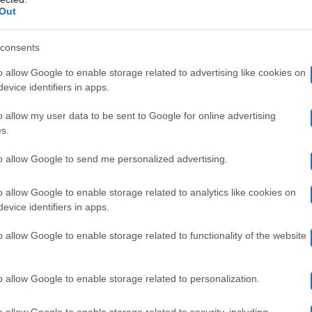
paventato Andrea con l’idea di famiglia, che quest’ultim
Out
scelta di Uomini e Donne
oprio nel giorno della
.
consents
o allow Google to enable storage related to advertising like cookies on
, Andrea attaccato ma non risponde: asp
evice identifiers in apps.
o allow my user data to be sent to Google for online advertising
s.
 piaciuta ai fan di Teresa (e ovviamente nemmeno a le
to allow Google to send me personalized advertising.
e avevano sperato fino all’ultimo che fosse lui il presce
Instagram
o profilo
per attaccarlo a più non posso:
“Mit
o allow Google to enable storage related to analytics like cookies on
evice identifiers in apps.
ti credevano. Sarà che ho qualche anno in più, ma ti ave
o allow Google to enable storage related to functionality of the website
ina e adesso con lei. Potevi benissimo dire: ‘Scusate,
me lo aspettavo da te, Andrea”
.
o allow Google to enable storage related to personalization.
o allow Google to enable storage related to security, including