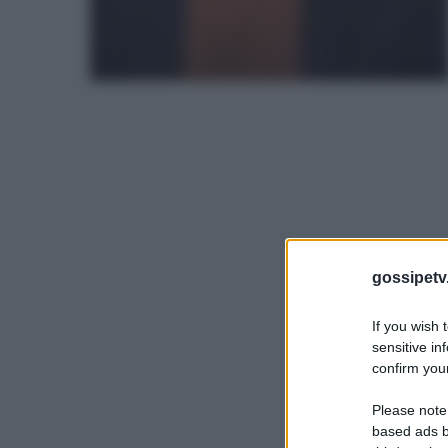
gossipetv
If you wish 
sensitive in
confirm your
Please note
based ads b