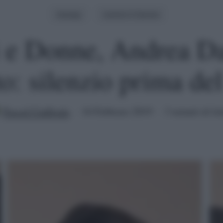
Gossip
Uomini E Donne
 e Donne, Andrea Da
to: silenzio prima de
Pascal Ciuffreda
16 Febbraio 2019
3 minuti di let