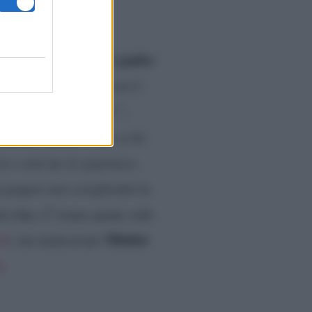
padre
fare con le parole del
tole tutta la serata con il
ia. Montato di testa!”
;
amore. Il fatto è che a lui
vo e non me lo aspettavo.
ta pagare non sciegliendo la
eto fine. C’erano anche volti
Nilufar
i
), ma mancavano
a
.