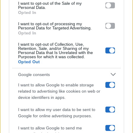
services and may gather and store information including but
I want to opt-out of the Sale of my
Programmi TV
Personal Data.
not limited to your visit or usage behaviour. You may click to
Opted In
grant or deny consent to Google and its third-party tags to
use your data for below specified purposes in below Google
Amici
I want to opt-out of processing my
consent section.
Personal Data for Targeted Advertising.
Opted In
Ballando Con Le Stelle
I want to opt-out of Collection, Use,
Retention, Sale, and/or Sharing of my
Grande Fratello
Personal Data that Is Unrelated with the
Purposes for which it was collected.
Opted Out
Isola Dei Famosi
Google consents
Pechino Express
I want to allow Google to enable storage
related to advertising like cookies on web or
Uomini E Donne
device identifiers in apps.
I want to allow my user data to be sent to
Google for online advertising purposes.
Maste S.r.l.
I want to allow Google to send me
Chi siamo