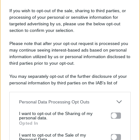
If you wish to opt-out of the sale, sharing to third parties, or
processing of your personal or sensitive information for
targeted advertising by us, please use the below opt-out
section to confirm your selection.
Please note that after your opt-out request is processed you
Gossip e TV è un sito di MASTE S.r.l.
may continue seeing interest-based ads based on personal
viale Luigi Majno n. 21 - 20129 Milano (MI)
information utilized by us or personal information disclosed to
third parties prior to your opt-out.
P.Iva 10909580960
You may separately opt-out of the further disclosure of your
personal information by third parties on the IAB’s list of
Categorie
downstream participants.
Gossip
Personal Data Processing Opt Outs
This information may also be disclosed by us to third parties
on the IAB’s List of Downstream Participants that may further
I want to opt-out of the Sharing of my
Televisione
disclose it to other third parties.
personal data.
Opted In
Please note that this website/app uses one or more Google
services and may gather and store information including but
I want to opt-out of the Sale of my
Programmi TV
Personal Data.
not limited to your visit or usage behaviour. You may click to