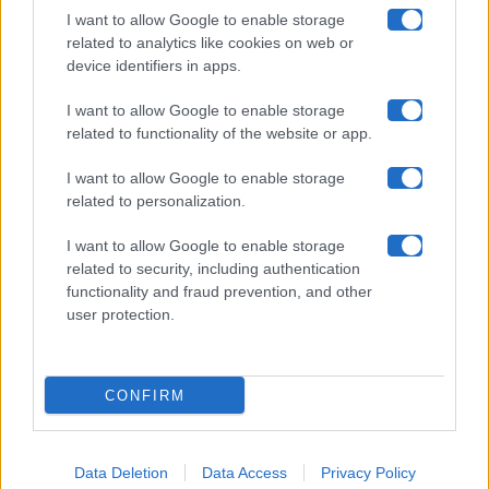
Collabora con noi
I want to allow Google to enable storage
related to analytics like cookies on web or
device identifiers in apps.
Contatti
I want to allow Google to enable storage
Privacy Policy
related to functionality of the website or app.
Cookie Policy
I want to allow Google to enable storage
related to personalization.
Pubblicità
I want to allow Google to enable storage
related to security, including authentication
functionality and fraud prevention, and other
user protection.
© 2026 Gossip e Tv. email:
redazione@gossipetv.com
-
Preferenze Privacy
- Riproduzione riservata - Photo
CONFIRM
Credits: Le immagini presenti in questo sito sono di
proprietà di Maste Srl
Data Deletion
Data Access
Privacy Policy
x-
facebook
instagram