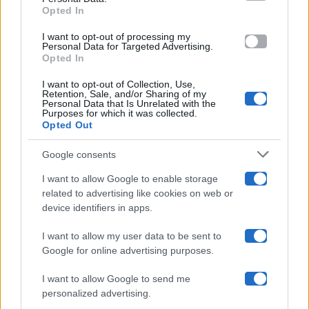
Opted In
grant or deny consent to Google and its third-party tags to
use your data for below specified purposes in below Google
Amici
I want to opt-out of processing my
consent section.
Personal Data for Targeted Advertising.
Opted In
Ballando Con Le Stelle
I want to opt-out of Collection, Use,
Retention, Sale, and/or Sharing of my
Grande Fratello
Personal Data that Is Unrelated with the
Purposes for which it was collected.
Opted Out
Isola Dei Famosi
Google consents
Pechino Express
I want to allow Google to enable storage
related to advertising like cookies on web or
Uomini E Donne
device identifiers in apps.
I want to allow my user data to be sent to
Google for online advertising purposes.
Maste S.r.l.
I want to allow Google to send me
Chi siamo
personalized advertising.