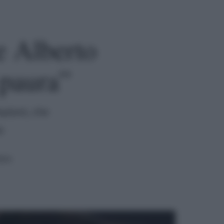
e Alberto
 paura”
azioni, che
o
ura