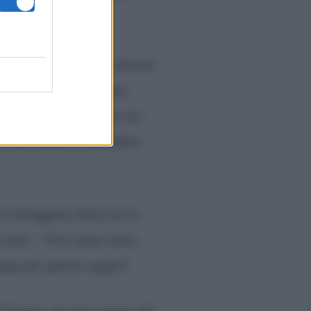
lemi. Se ci facciamo ancora
e un po’ di paura dopo
tto voi che credete in noi
i per paura di deludere.
o ritraggono felice tra le
tutto:
“Non siamo tanto
cqua per questa coppia?
i fiamma, per una coppia che