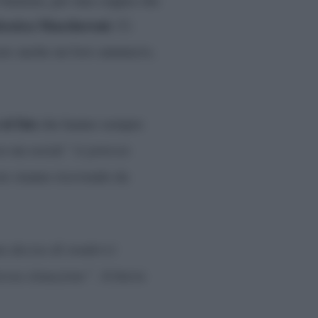
Jessica Mascheroni
. Ci
vare anche un loro annuncio,
ai fan
che hanno sempre
so un social
“si potesse
ore stanno ricevendo da
 deciso di rendervi
tessa situazione”
. A breve