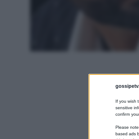
gossipetv
If you wish 
sensitive in
confirm your
Please note
based ads b