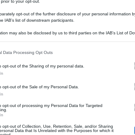
 prior to your opt-out.
rately opt-out of the further disclosure of your personal information by
he IAB’s list of downstream participants.
tion may also be disclosed by us to third parties on the IAB’s List of 
 that may further disclose it to other third parties.
 that this website/app uses one or more Google services and may gath
l Data Processing Opt Outs
anza Capasso e Alberto Maritato di Temptation Isl
including but not limited to your visit or usage behaviour. You may click 
 to Google and its third-party tags to use your data for below specifi
prio loro, tra tanta paura, attraverso i rispettivi profil
o opt-out of the Sharing of my personal data.
ogle consent section.
In
ne napoletano ha condiviso alcune Stories che lo ritrag
ggio. Ed ecco che confermano così di aver deciso di d
o opt-out of the Sale of my Personal Data.
In
re. Era il 2020 quando decisero di prendere parte al rea
to opt-out of processing my Personal Data for Targeted
ttere alla prova il loro amore.
ing.
In
o opt-out of Collection, Use, Retention, Sale, and/or Sharing
bene per loro. Maritato era stato preso di mira da tantiss
ersonal Data that Is Unrelated with the Purposes for which it
lected.