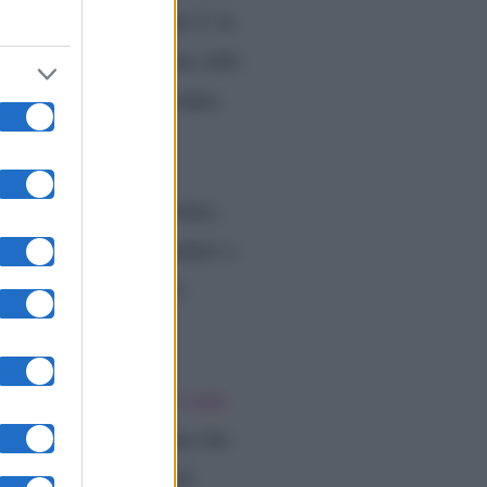
 al reality di Canale 5, la
ggio delle tentazioni, tutti
ale
. Dopo qualche tempo,
 Un tira e molla continuo,
i è spesso lasciato andare a
atrimonio. Non potendo
to.
peranza e Alberto
si sono
recente la segnalazione che
la coppia ha deciso di