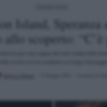
Temptation Island
on Island, Speranza 
 allo scoperto: “C’è
 fiamma per una coppia del noto reality delle tent
nelle scorse ore ha condiviso un lungo messaggi
Rebecca Megna
17 Giugno 2022
4 minuti di lett