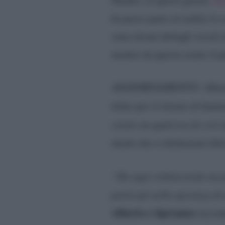
ha preso parte al reality lo
sono alcuni dettagli social 
mentre da questa estate il 
AGGIORNAMENTO: Alberto
tifato per il ritorno di fi
creare un qualcosa di così 
utenti che si dichiarano fel
“Da oggi cominceremo un p
partecipi nella speranza di
Alberto e Speranza
raccont