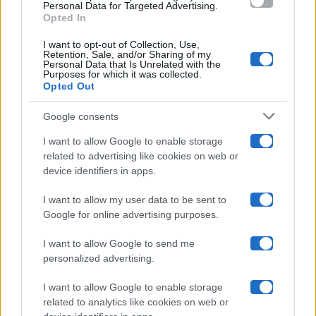
consent section.
Personal Data for Targeted Advertising.
Opted In
Ballando Con Le Stelle
I want to opt-out of Collection, Use,
Retention, Sale, and/or Sharing of my
Grande Fratello
Personal Data that Is Unrelated with the
Purposes for which it was collected.
Opted Out
Isola Dei Famosi
Google consents
Pechino Express
I want to allow Google to enable storage
related to advertising like cookies on web or
Uomini E Donne
device identifiers in apps.
I want to allow my user data to be sent to
Google for online advertising purposes.
Maste S.r.l.
I want to allow Google to send me
Chi siamo
personalized advertising.
Collabora con noi
I want to allow Google to enable storage
related to analytics like cookies on web or