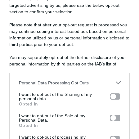
attonita
targeted advertising by us, please use the below opt-out
section to confirm your selection.
Please note that after your opt-out request is processed you
Gossip e TV è un sito di MASTE S.r.l.
may continue seeing interest-based ads based on personal
viale Luigi Majno n. 21 - 20129 Milano (MI)
information utilized by us or personal information disclosed to
third parties prior to your opt-out.
P.Iva 10909580960
You may separately opt-out of the further disclosure of your
personal information by third parties on the IAB’s list of
Categorie
downstream participants.
Gossip
Personal Data Processing Opt Outs
This information may also be disclosed by us to third parties
on the IAB’s List of Downstream Participants that may further
I want to opt-out of the Sharing of my
Televisione
disclose it to other third parties.
personal data.
Opted In
Please note that this website/app uses one or more Google
services and may gather and store information including but
I want to opt-out of the Sale of my
Programmi TV
Personal Data.
not limited to your visit or usage behaviour. You may click to
Opted In
grant or deny consent to Google and its third-party tags to
use your data for below specified purposes in below Google
Amici
I want to opt-out of processing my