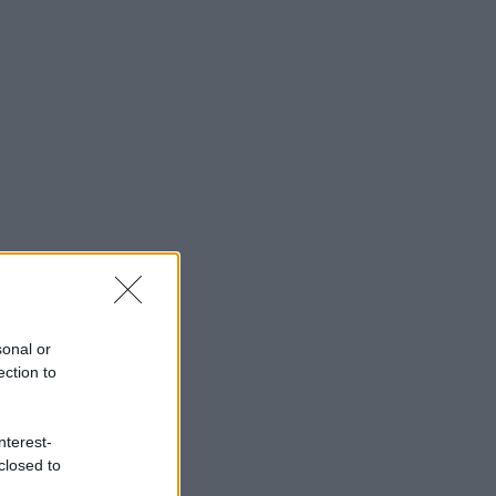
sonal or
ection to
nterest-
closed to