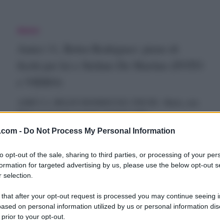
nche
mici
er
Amici
1,
Amici 11, Belen Rodriguez: pieno di
ei
elen
fischi per lei e Stefano De Martino (FOTO
FOTO
e VIDEO)
odriguez:
ieno
IDEO)
AMICI 11, BELEN RODRIGUEZ: FISCHI - Maria, cara
Maria: ti avevamo avvisato; il tempio della…
i
.com -
Do Not Process My Personal Information
ischi
18 Maggio 2012
er
to opt-out of the sale, sharing to third parties, or processing of your per
formation for targeted advertising by us, please use the below opt-out s
ei
 selection.
elen
Archivio
Gossip
 that after your opt-out request is processed you may continue seeing i
odriguez
Belen Rodriguez attaccata da Marco
tefano
ased on personal information utilized by us or personal information dis
 prior to your opt-out.