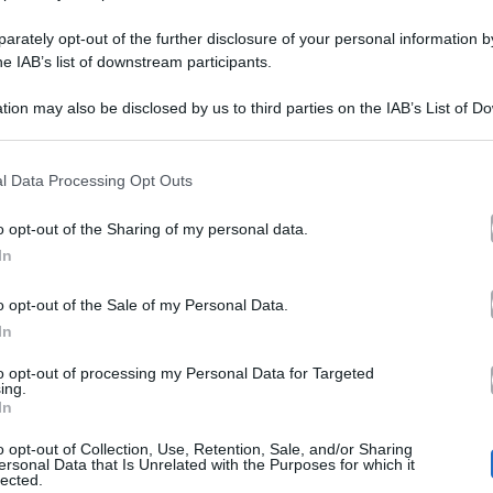
ttaccata
Mengoni: ‘Per fare soldi bisogna avere il
e
suo sedere’
a
rately opt-out of the further disclosure of your personal information by
artino
he IAB’s list of downstream participants.
arco
FOTO
Belen Rodriguez. In queste ultime settimane non si fa altro
tion may also be disclosed by us to third parties on the IAB’s List of 
che parlare di lei. Belen…
engoni:
 that may further disclose it to other third parties.
Per
16 Maggio 2012
IDEO)
 that this website/app uses one or more Google services and may gath
l Data Processing Opt Outs
including but not limited to your visit or usage behaviour. You may click 
are
 to Google and its third-party tags to use your data for below specifi
o opt-out of the Sharing of my personal data.
oldi
ogle consent section.
In
elen
Archivio
Gossip
isogna
o opt-out of the Sale of my Personal Data.
Belen e Stefano, parla Sara Tommasi:
vere
In
tefano,
“Tutto finto, lei vuole Annichiarico”
to opt-out of processing my Personal Data for Targeted
arla
ing.
uo
Sono la coppia più paparazzata e chiacchierata del
In
momento. Lei è la sensualissima Belen Rodriguez,…
ara
edere’
o opt-out of Collection, Use, Retention, Sale, and/or Sharing
ersonal Data that Is Unrelated with the Purposes for which it
ommasi:
15 Maggio 2012
lected.