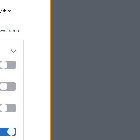
 third
Downstream
er and store
to grant or
ed purposes