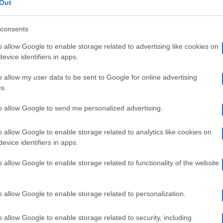
Out
Tutto
into,
consents
elen
ei
Archivio
Gossip
o allow Google to enable storage related to advertising like cookies on
evice identifiers in apps.
odriguez
Belen Rodriguez bellissima a Milano per
uole
ellissima
Radio Italia – FOTO ESCLUSIVE
o allow my user data to be sent to Google for online advertising
nnichiarico”
s.
E' la show girl più desiderata del momento, Belen
to allow Google to send me personalized advertising.
Rodriguez, al centro del gossip per…
ilano
er
o allow Google to enable storage related to analytics like cookies on
14 Maggio 2012
evice identifiers in apps.
adio
o allow Google to enable storage related to functionality of the website
talia
mici
Amici
Archivio
Televisione
o allow Google to enable storage related to personalization.
1,
Amici 11, Belen e Stefano: botta e
OTO
elen
risposta con Emma Marrone
o allow Google to enable storage related to security, including
SCLUSIVE