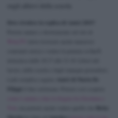
sugli allievi della scuola
Dove rivedere la replica di Amici 2019
?
Potrete andare o direttamente sul sito di
WittyTV
(dove troverete anche numerosi
La 5
contenuti-extra) o vedere la puntata su
,
domenica dalle 18.17 alle 21.10. Liberi dal
lavoro, dalla scuola e dagli impegni giornalieri,
Amici di Maria De
è più semplice seguire
Filippi
il fine settimana. Potrete così scoprire
come è andata a fine la litigata fra Giordana e
Ricky
Tish
, ma potrete anche vedere quello che
Martin
Amedeo
ha fatto ad
(
questa volta lo ha