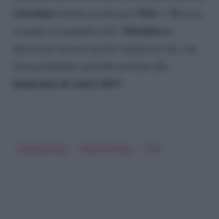
Giordana
Tish
tornerà ad attaccare
e i Blu non
Valentina
staranno sicuramente zitti.
ha
dimostrato di avere un bel caratterino che, con
tutta probabilità, potrebbe portarla alla
finalissima di Amici 2019
!
Giordana Angi
Maria De Filippi
Tish