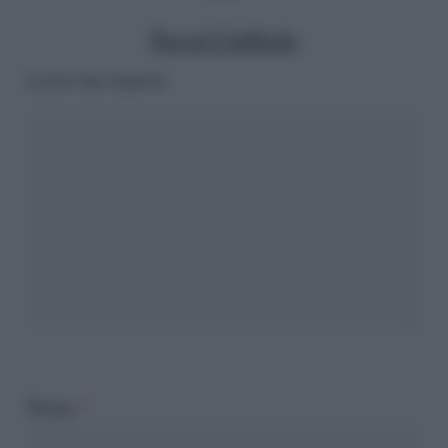
Pascal Ciuffreda
Lascia una risposta
Nome
*