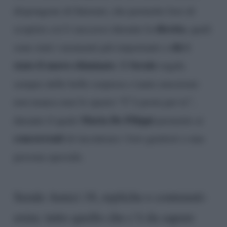
dispongono di Internet, che permette loro di
diretta
scoprire cos’è successo durante la
, quali
chi è
sono stati i momenti più importanti e
stato il nuovo eliminato
Serale
. Il
regala
sempre delle belle sorprese e tante emozioni:
non manca mai lo spazio “C’è posta per te”,
Maria De Filippi
durante il quale
permette ai
concorrenti
di incontrare i loro genitori o una
persona speciale.
Serale Amici 18, repliche e contenuti-
extra: tutto quello che c’è da sapere