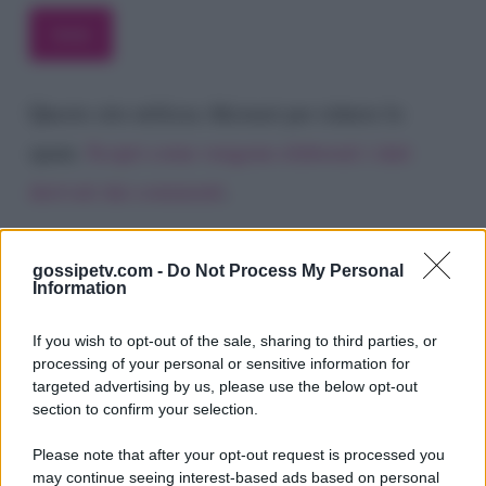
Questo sito utilizza Akismet per ridurre lo
spam.
Scopri come vengono elaborati i dati
derivati dai commenti
.
gossipetv.com -
Do Not Process My Personal
Information
If you wish to opt-out of the sale, sharing to third parties, or
processing of your personal or sensitive information for
targeted advertising by us, please use the below opt-out
section to confirm your selection.
Please note that after your opt-out request is processed you
Gossip e TV è un sito di MASTE S.r.l.
may continue seeing interest-based ads based on personal