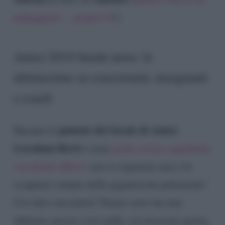
palpeggiato… proprio lì
!).
Amici 2019 Serale news: le
ultimissime su concorrenti, insegnanti
e coach
puntate del Serale di Amici
Durante le
,
Loredana Bertè
è stata
molto severa soprattutto
con alcuni allievi
: non si risparmia mai e fa
scoppiare sempre delle gigantesche polemiche!
Cos’altro succederà? Siamo certi che non
abbiamo ancora visto nulla: nei prossimi giorni,