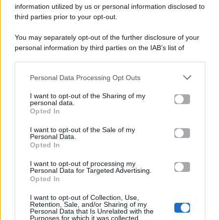
viale Luigi Majno n. 21 - 20129 Milano (MI)
information utilized by us or personal information disclosed to
third parties prior to your opt-out.
P.Iva 10909580960
You may separately opt-out of the further disclosure of your
personal information by third parties on the IAB’s list of
Categorie
downstream participants.
Gossip
Personal Data Processing Opt Outs
This information may also be disclosed by us to third parties
on the IAB’s List of Downstream Participants that may further
I want to opt-out of the Sharing of my
Televisione
disclose it to other third parties.
personal data.
Opted In
Please note that this website/app uses one or more Google
services and may gather and store information including but
I want to opt-out of the Sale of my
Programmi TV
Personal Data.
not limited to your visit or usage behaviour. You may click to
Opted In
grant or deny consent to Google and its third-party tags to
use your data for below specified purposes in below Google
Amici
I want to opt-out of processing my
consent section.
Personal Data for Targeted Advertising.
Opted In
Ballando Con Le Stelle
I want to opt-out of Collection, Use,
Retention, Sale, and/or Sharing of my
Grande Fratello
Personal Data that Is Unrelated with the
Purposes for which it was collected.