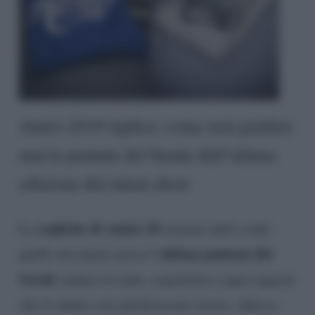
Amici 2019 replica: come non perdere
mai le puntate del Serale dell’ultima
edizione del talent show
repliche di Amici 18
Le
tornano utili a tutti
ultima puntata del
quelli che hanno perso l’
Serale
andata in onda, soprattutto a quei ragazzi
che il sabato sera preferiscono uscire. Adesso