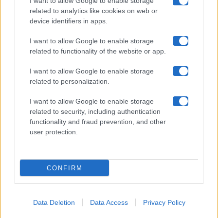
I want to allow Google to enable storage
related to analytics like cookies on web or
device identifiers in apps.
Contatti
I want to allow Google to enable storage
Privacy Policy
related to functionality of the website or app.
Cookie Policy
I want to allow Google to enable storage
related to personalization.
Pubblicità
I want to allow Google to enable storage
related to security, including authentication
functionality and fraud prevention, and other
user protection.
© 2026 Gossip e Tv. email:
redazione@gossipetv.com
-
Preferenze Privacy
- Riproduzione riservata - Photo
CONFIRM
Credits: Le immagini presenti in questo sito sono di
proprietà di Maste Srl
Data Deletion
Data Access
Privacy Policy
x-
facebook
instagram
twitter