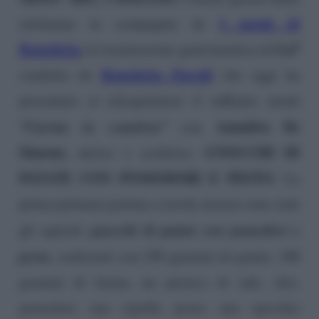
I menù di
settimana in compagnia de
Benedetta
,
La7
la trasmissione gastronomica di
Benedetta Parodi
condotta da
che oggi ha
presentato ai telespettatori il raffinato menù
“Cucina in comitiva”
Annalisa De
con
Simone,
GNOCCHI DI
attrice e scrittrice.
PATATE CON POMODORI E PESTO.
La
prima pietanza portata a tavola stasera sono stati
gnocchi di patate con pomodori e
gli squisiti
pesto,
realizzati con 250 grammi di patate, 100
grammi di farina, un pizzico di sale, olio,
pomodori, una cipolla, pesto, uno spicchio