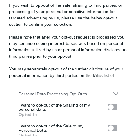
If you wish to opt-out of the sale, sharing to third parties, or
processing of your personal or sensitive information for
targeted advertising by us, please use the below opt-out
section to confirm your selection.
Please note that after your opt-out request is processed you
Gossip e TV è un sito di MASTE S.r.l.
may continue seeing interest-based ads based on personal
viale Luigi Majno n. 21 - 20129 Milano (MI)
information utilized by us or personal information disclosed to
P.Iva 10909580960
third parties prior to your opt-out.
You may separately opt-out of the further disclosure of your
personal information by third parties on the IAB’s list of
Categorie
downstream participants.
Gossip
Personal Data Processing Opt Outs
This information may also be disclosed by us to third parties
on the IAB’s List of Downstream Participants that may further
I want to opt-out of the Sharing of my
Televisione
disclose it to other third parties.
personal data.
Opted In
Please note that this website/app uses one or more Google
services and may gather and store information including but
I want to opt-out of the Sale of my
Programmi TV
Personal Data.
not limited to your visit or usage behaviour. You may click to
Opted In