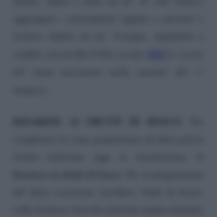
dadini; salare e unire un po’ di vino bianco;
aggiungere i pomodorini tagliati a pezzetti e
versarci dentro un po’ d’acqua; impiattare e
QUI
condire con un filo d’olio
(scopri
le ricette
del menù presentato nella puntata del 1°
maggio)
.
BAVARESE AI FRUTTI DI BOSCO.
Per
completare la cena, proponiamo un’altra golosa
ricetta realizzata oggi in trasmissione: la
bavarese ai frutti di bosco.
Per la preparazione
del dolce occorrono zucchero, frutti di bosco,
colla di pesce, biscotti pavesini, panna montata,