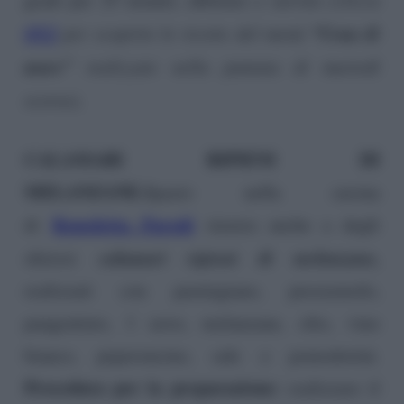
QUI
“Cena di
per scoprire le ricette del menù
mare”
realizzate nella puntata di martedì
scorso)
.
CALAMARI RIPIENI DI
MELANZANE.
Spazio nella cucina
Benedetta Parodi
di
stasera anche a degli
calamari ripieni di melanzane,
sfiziosi
realizzati con parmigiano, prezzemolo,
pangrattato, 1 uovo, melanzane, olio, vino
bianco, peperoncino, sale e pomodorini.
Procedura per la preparazione:
realizzare il