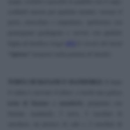
acqua, scolarli e passarli in padella con il sugo;
scaldarli ancora per qualche minuto; versare il
pesto, mescolare e impiattare; spolverare con
parmigiano grattugiato e servire con qualche
QUI
foglia di basilico
(leggi
le ricette del menù
“ripieno”
proposte nella puntata di lunedì)
.
TORTA DI BANANE E MANDORLE.
E dopo
il salato è arrivato il dolce: a tavola una golosa
torta di banane e mandorle,
preparata con
banane, mandorle, 2 uova, 4 cucchiai di
zucchero, un pizzico di sale e 2 cucchiai di