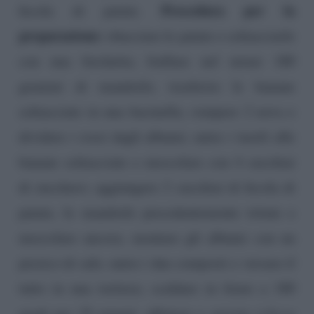
Procedura per la
fecola di patate.
preparazione:
sbucciare le patate e schiacciarle
con una forchetta; frullare nel mixer 180
grammi di mandorle; trasferire le banane
schiacciate in una bacinella; rompere 2 uova e
dividere i rossi dagli albumi; unire i tuorli alle
banane schiacciate e mescolare con 4 cucchiai
di zucchero; aggiungere 2 cucchiai di fecola di
patate, le mandorle precedentemente tritate e
mescolare ancora; montare gli albumi con un
pizzico di sale; unire i due composti e versare il
tutto in una tortiera; scaldare in forno a 180
gradi per 25 minuti; affettare e servire
(clicca