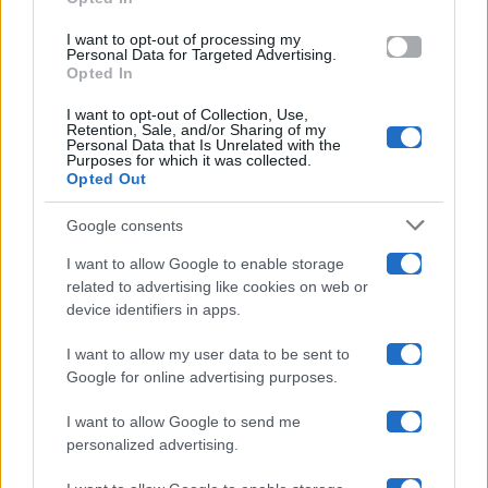
grant or deny consent to Google and its third-party tags to
Amici
use your data for below specified purposes in below Google
I want to opt-out of processing my
consent section.
Personal Data for Targeted Advertising.
Opted In
Ballando Con Le Stelle
I want to opt-out of Collection, Use,
Retention, Sale, and/or Sharing of my
Grande Fratello
Personal Data that Is Unrelated with the
Purposes for which it was collected.
Opted Out
Isola Dei Famosi
Google consents
Pechino Express
I want to allow Google to enable storage
related to advertising like cookies on web or
Uomini E Donne
device identifiers in apps.
I want to allow my user data to be sent to
Google for online advertising purposes.
Maste S.r.l.
I want to allow Google to send me
Chi siamo
personalized advertising.
Collabora con noi