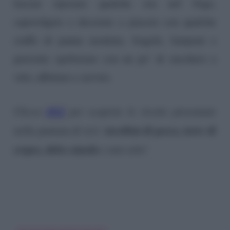
lasciar riposare qualche ora nel frigo,
capovolgere e decorare a piacere con qualche
ciuffo di panna montata, fragole, lamponi e
pavesini; spolverare con un po’ di zucchero a
velo, affettare e servire.
QUI
Clicca
per scoprire le ricette presentate
involtini di pesce, torre di
nella puntata di ieri:
crepes, dolce aiuola
e non solo!