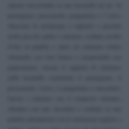
ripieno mescolando in una bacinella un po’ di
parmigiano, prezzemolo, pangrattato e 1 uovo;
sbucciare le melanzane e tagliarle a pezzetti
molto piccoli; pulire i calamari; scaldare un filo
d’olio in padella e unire un calamaro tritato
sfumando con vino bianco e insaporendo con
peperoncino; versare il sughetto di calamaro
nella bacinella contenente il parmigiano, il
prezzemolo, l’uovo, il pangrattato e mescolare;
farcire i calamari con il composto ottenuto;
chiudere con uno stecchino e scaldare in una
padella antiaderente con le melanzane tagliate a