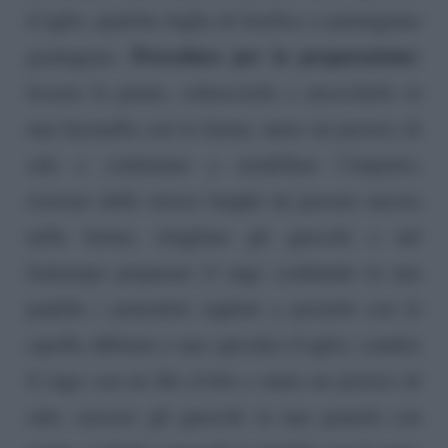
d’aglio, qualche foglia di basilico e parmigiano
Procedura per la preparazione:
grattugiato.
lessare le patate, schiacciarle e mescolarle in
una bacinella con la farina; unire un pizzico di
sale e continuare a modellare l’impasto;
ricavare delle strisce lunghe da passare ancora
nella farina; ritagliare gli gnocchi e nel
frattempo preparare il sugo scaldando in una
padella i pomodori tagliati a pezzetti con la
cipolla affettata e uno spicchio d’aglio; condire
il sugo con un filo d’olio e unire un pizzico di
sale; cuocere gli gnocchi in una pentola con