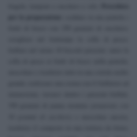
Procedura
fragole, lamponi e zucchero a velo.
per la preparazione:
scaldare in una pentola i
frutti di bosco con 250 grammi di zucchero;
sciogliere nel frattempo la colla di pesce;
frullare nel mixer 10 biscotti pavesini; unire la
colla di pesce ai frutti di bosco nella pentola;
mescolare e trasferire tutto in una ciotola molto
grande; realizzare una crema con il frullatore ad
immersione, versarci dentro i pavesini frullati,
350 grammi di panna montata
(preparata con
50 grammi di zucchero)
e mescolare ancora;
trasferire il composto in una tortiera da forno;