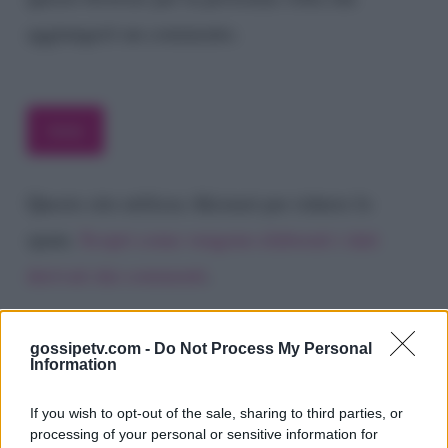
aggiungerò un commento.
Questo sito utilizza Akismet per ridurre lo
spam.
Scopri come vengono elaborati i dati
derivati dai commenti
.
gossipetv.com -
Do Not Process My Personal
Information
If you wish to opt-out of the sale, sharing to third parties, or
processing of your personal or sensitive information for