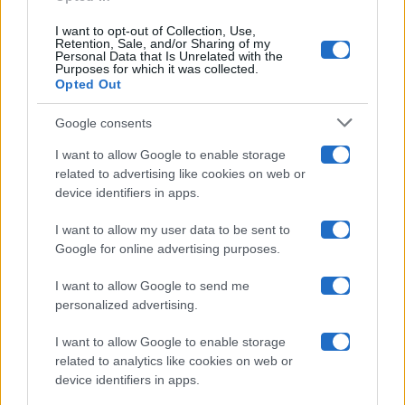
Ballando Con Le Stelle
I want to opt-out of Collection, Use,
Retention, Sale, and/or Sharing of my
Grande Fratello
Personal Data that Is Unrelated with the
Purposes for which it was collected.
Opted Out
Isola Dei Famosi
Google consents
Pechino Express
I want to allow Google to enable storage
related to advertising like cookies on web or
Uomini E Donne
device identifiers in apps.
I want to allow my user data to be sent to
Google for online advertising purposes.
Maste S.r.l.
I want to allow Google to send me
Chi siamo
personalized advertising.
Collabora con noi
I want to allow Google to enable storage
related to analytics like cookies on web or
device identifiers in apps.
Contatti