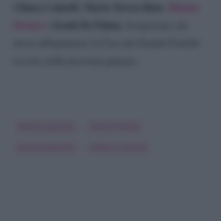
Chiara Cainelli
Maria Teresa Ruta
Helena
,
,
Prestes
Zeudi De Palma
e
. Scopriremo chi
dovrà abbandonare la Casa del Grande Fratello
tra loro nella prossima puntata.
Alfonso Signorini
Helena Prestes
Jessica Morlacchi
Stefania Orlando