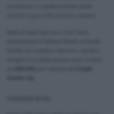
momentaneo. La gieffina potrebbe quindi
rientrare in gioco nelle prossime settimane.
Quella di quest’anno non è stata l’unica
partecipazione di Stefania Orlando al Grande
Fratello. La conduttrice televisiva, cantante e
showgirl aveva difatti già preso parte al reality
2020-2021
Grande
nel
per l’edizione del
Fratello Vip
.
I nominati di ieri