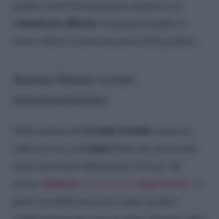
pagine social del programma attraverso un
comunicato ufficiale
. Scopriamo meglio il
motivo dietro la decisione presa dalla gieffina.
Stefania Orlando si ritira
momentaneamente
Grande Fratello
Nella puntata del
andata in
Canale 5
onda ieri sera su
uno dei concorrenti
storici ha dovuto abbandonare la Casa. Ad
eliminato
Iago Garcia
essere
è stato difatti
. A
poche ore dalla sua uscita, anche un’altra
gieffina ha lasciato il programma. Si tratta nello