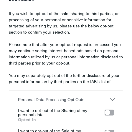
If you wish to opt-out of the sale, sharing to third parties, or
processing of your personal or sensitive information for
targeted advertising by us, please use the below opt-out
section to confirm your selection.
Please note that after your opt-out request is processed you
Gossip e TV è un sito di MASTE S.r.l.
may continue seeing interest-based ads based on personal
viale Luigi Majno n. 21 - 20129 Milano (MI)
information utilized by us or personal information disclosed to
P.Iva 10909580960
third parties prior to your opt-out.
You may separately opt-out of the further disclosure of your
personal information by third parties on the IAB’s list of
Categorie
downstream participants.
Gossip
Personal Data Processing Opt Outs
This information may also be disclosed by us to third parties
on the IAB’s List of Downstream Participants that may further
I want to opt-out of the Sharing of my
Televisione
disclose it to other third parties.
personal data.
Opted In
Please note that this website/app uses one or more Google
services and may gather and store information including but
I want to opt-out of the Sale of my