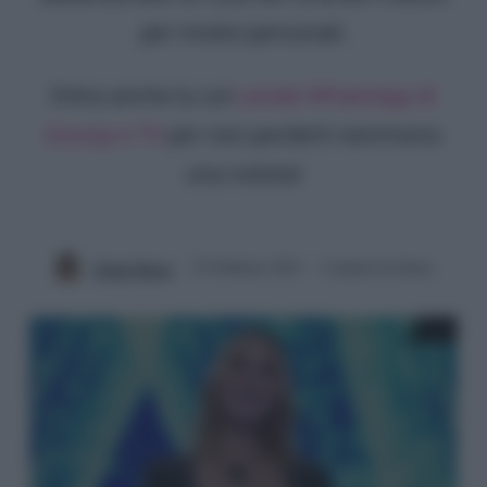
per motivi personali.
Entra anche tu sul
canale WhatsApp di
Gossip e TV
per non perderti nemmeno
una notizia!
Chiara Russo
25 Febbraio 2025
2 minuti di lettura