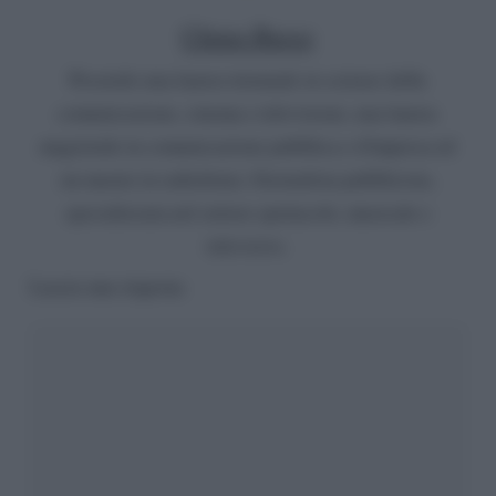
Chiara Russo
Possiedo una laurea triennale in scienze della
comunicazione, cinema e televisione, una laurea
magistrale in comunicazione pubblica e d'impresa ed
un master in radiofonia. Giornalista pubblicista,
specializzata nel settore spettacolo, musicale e
televisivo.
Lascia una risposta