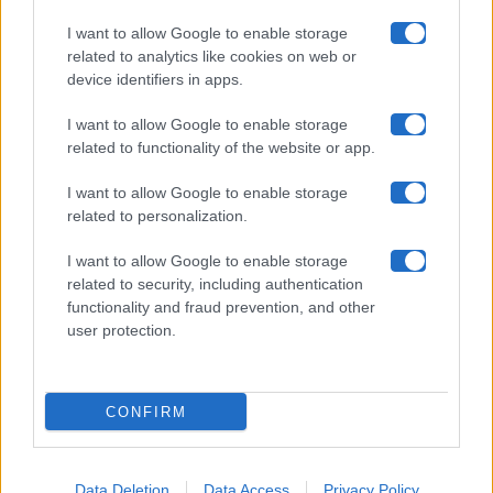
Collabora con noi
I want to allow Google to enable storage
related to analytics like cookies on web or
device identifiers in apps.
Contatti
I want to allow Google to enable storage
Privacy Policy
related to functionality of the website or app.
Cookie Policy
I want to allow Google to enable storage
related to personalization.
Pubblicità
I want to allow Google to enable storage
related to security, including authentication
functionality and fraud prevention, and other
user protection.
© 2026 Gossip e Tv. email:
redazione@gossipetv.com
-
Preferenze Privacy
- Riproduzione riservata - Photo
CONFIRM
Credits: Le immagini presenti in questo sito sono di
proprietà di Maste Srl
Data Deletion
Data Access
Privacy Policy