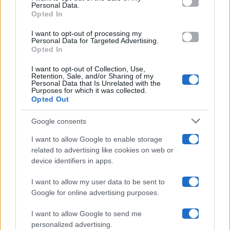
Programmi TV
Personal Data.
not limited to your visit or usage behaviour. You may click to
Opted In
grant or deny consent to Google and its third-party tags to
Amici
use your data for below specified purposes in below Google
I want to opt-out of processing my
consent section.
Personal Data for Targeted Advertising.
Opted In
Ballando Con Le Stelle
I want to opt-out of Collection, Use,
Retention, Sale, and/or Sharing of my
Grande Fratello
Personal Data that Is Unrelated with the
Purposes for which it was collected.
Opted Out
Isola Dei Famosi
Google consents
Pechino Express
I want to allow Google to enable storage
related to advertising like cookies on web or
Uomini E Donne
device identifiers in apps.
I want to allow my user data to be sent to
Google for online advertising purposes.
Maste S.r.l.
I want to allow Google to send me
Chi siamo
personalized advertising.