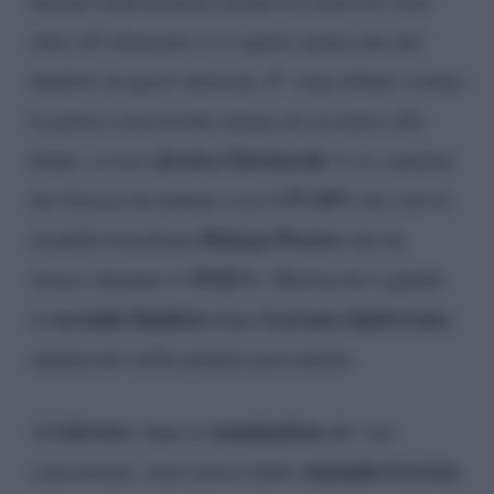
Intanto nella puntata andata in onda ieri sera,
oltre all’eliminato si è saputo anche uno dei
finalisti di quest’edizione. E’ stata difatti svelata
la prima concorrente donna ad accedere alla
Jessica Morlacchi
finale, ovvero
. L’ex cantante
57.18%
dei Gazosa ha battuto con il
dei voti la
Helena Prestes
modella brasiliana
che ha
39.81%
invece ottenuto il
. Morlacchi è quindi
seconda finalista
Lorenzo Spolverato
la
dopo
,
annunciato nella puntata precedente.
televoto
nomination
Al
, dopo le
dei vari
Amanda Lecciso
concorrenti, sono invece finiti
,