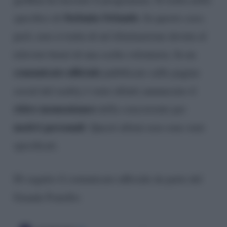
Stefania Orlando
specifico di
. In questo caso,
però, non si tratta di un’eliminazione dovuta al
televoto bensì di una scelta volontaria. In un
comunicato ufficiale
pubblicato sulle pagine
social del reality è stato difatti annunciato il
ritiro momentaneo
della concorrente per
motivi personali
. Questi ultimi non sono stati
specificati.
Di seguito il comunicato ufficiale da parte del
Grande Fratello: