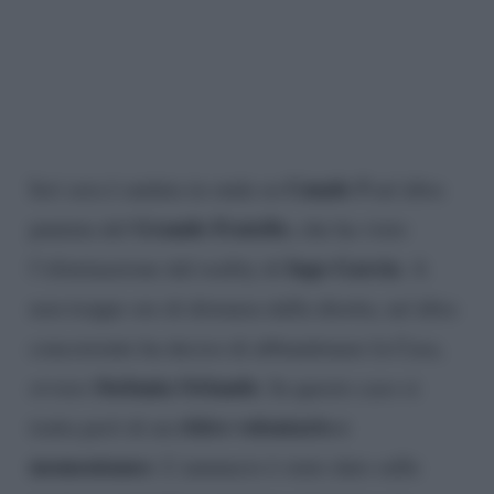
Canale 5
Ieri sera è andata in onda su
un’altra
Grande Fratello
puntata del
, che ha visto
Iago Garcia
l’eliminazione dal reality di
. A
non troppe ore di distanza dalla diretta, un’altra
concorrente ha deciso di abbandonare la Casa,
Stefania Orlando
ovvero
. In questo caso si
ritiro volontario e
tratta però di un
momentaneo
. L’annuncio è stato dato sulle