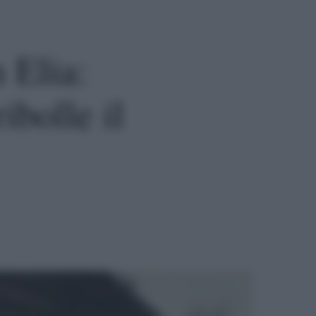
 Elia:
ibolle il