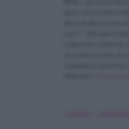
Monte –
, già ti avevo dett
questo: non percepisco nulla
adesso da due tre giorni util
essere?”
. Elia come al soli
competizione? Attenzione, a
che io penserò al mio, da o
viaggiando su questa linea
ultime news
vi conviene re
Elia Fongaro
Francesco Mon