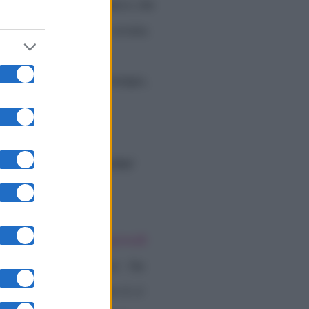
cetto. Perché sei l’unico che
lamentarti pure a fine serata.
 tratti di un litigio
continuata per molto tempo,
to con Jane
.
 vedere le persone
per
quanto accaduto giovedì
stialire l’incoerenza
– ha
 non aver preso parte ti ci