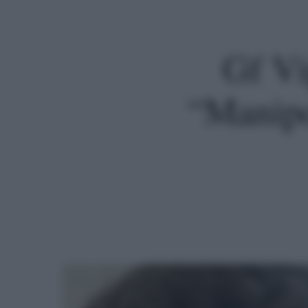
Gf Vi
“Manipol
Premi invio per cercare o ESC per uscire