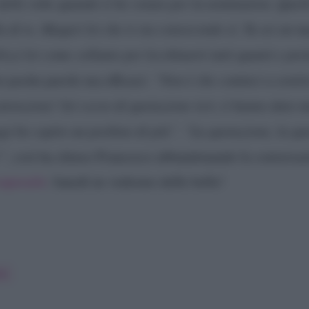
o delle robe quando ti ho votato per la nomination. Quell
 di te. Magari lei che ti sta conoscendo sì. Tu sei un m
izzi lei come collante per lecchinarti tutti quanti e port
to poche parole ma efficaci:
“Non è che cominci a sentir
ttenzione! Sei sceso di quotazione ieri, ti hanno dato 
ggi ho capito un pochino di più”
.
“La quotazione, la quo
!”
, così ha chiuso Francesco abbandonando la conversazio
cuperarle
: lunedì ne vedremo delle belle!
te