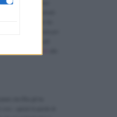
rsone come te che vanno
o che tu non stia prendendo
rando tutto quello che ha
e dopo si fa la giornata per
on guardarmi con quegli
l Santo e Marco Cucolo
alle
 punto che Elia gli ha
e cose
– queste le parole di