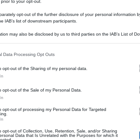
 prior to your opt-out.
rately opt-out of the further disclosure of your personal information by
he IAB’s list of downstream participants.
tion may also be disclosed by us to third parties on the IAB’s List of 
 that may further disclose it to other third parties.
Monte sbrana Elia, al Gf 
 that this website/app uses one or more Google services and may gath
l Data Processing Opt Outs
including but not limited to your visit or usage behaviour. You may click 
esclusione di colpi
 to Google and its third-party tags to use your data for below specifi
o opt-out of the Sharing of my personal data.
ogle consent section.
In
Francesco Monte ed Elia hanno li
o opt-out of the Sale of my Personal Data.
Francesco Monte ha sbranato il suo
In
partaccia infinita dopo aver sentito 
to opt-out of processing my Personal Data for Targeted
ing.
Notizia lamentarsi per l’ennesima 
In
divano con Jane i due hanno inizi
o opt-out of Collection, Use, Retention, Sale, and/or Sharing
ersonal Data that Is Unrelated with the Purposes for which it
lected.