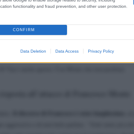
. Mi ribolle il sangue
– ha poi aggiunto –
vedere le pe
cation functionality and fraud prevention, and other user protection.
mo ti posso fare un altro discorso a quattr’occhi, e sper
l’atteggiamento che hai… Non per lei, perché sta dimost
CONFIRM
prendendo per il c**o. Non posso vedere una persona ch
… Tu che sei un individualista. Ma che stai dicendo? N
Data Deletion
Data Access
Privacy Policy
dirmi qualcosa dillo”.
Dalle
dolci atmosfere di Lory De
l Gf Vip è anche questo. Con Monte che non perdona.
 risposta all’attacco di Francesco Monte
Il discorso di Francesco è stato lunghissimo
inito.
, al
o aggressivo e di non farlo parlare.
“Vedo tante piccol