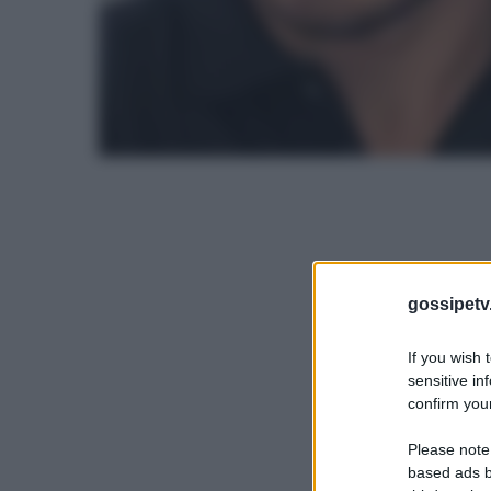
gossipetv
If you wish 
sensitive in
confirm your
Please note
based ads b