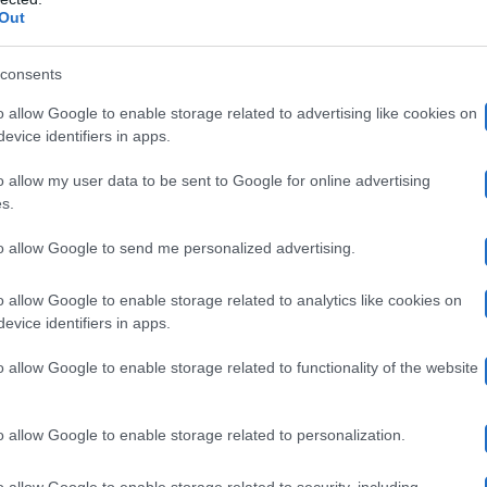
ato Francesco –
e ti lamenti, la lamentela da te non l’ac
Out
egli per ultimo, ti fai i cavoli tuoi e poi ti permetti di 
consents
 non fai il bello e il cattivo tempo”.
E se pensate che si
o allow Google to enable storage related to advertising like cookies on
rosso: la discussione infatti è stata pesantissima ed è 
evice identifiers in apps.
o da ridire anche sul rapporto che Elia ha instaura
o allow my user data to be sent to Google for online advertising
s.
e – Elia Fongaro:
“Mi ribolle il sangue
to allow Google to send me personalized advertising.
vanti”
o allow Google to enable storage related to analytics like cookies on
evice identifiers in apps.
o allow Google to enable storage related to functionality of the website
Elisa di Rivombrosa
non ha fatto in tempo a calmarsi 
to assistere a un altro spettacolo indigesto.
“Mi fa imbe
o allow Google to enable storage related to personalization.
 non correttezza perché in quel complotto a cui tu dici di
o allow Google to enable storage related to security, including