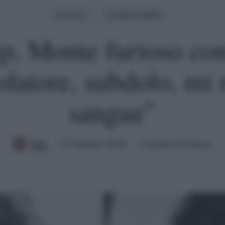
Archivio
Grande Fratello
p, Monte furioso con
atore, subdolo, mi r
sangue”
Mik
27 Ottobre 2018
4 minuti di lettura