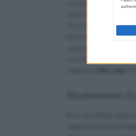
sei messo e hai pure parlato
authenti
avanti. Poi sul definirti uo
per il c**o nessuno, visto 
dentro. Tu secondo me stai 
cavoli suoi si lamenta pure
occhi imbestialiti, se vuoi 
Elia e Jane
tempeste di
: i
Elia provocatore: la
E no, non abbiamo ancora f
rimproverato di essere tropp