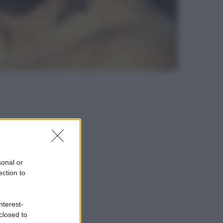
sonal or
ection to
nterest-
closed to