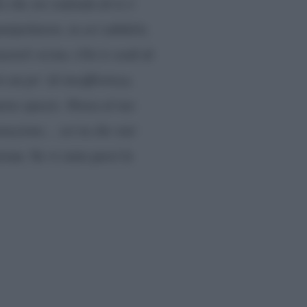
o che sto vedendo di te è
anipolatore, tu sei subdolo,
arteli vicino. Chi ti credi di
e un po’ di insofferenza,
meno spazio. Pensa al tuo
tazione… sei tu che stai
ne. Se vi siete persi le