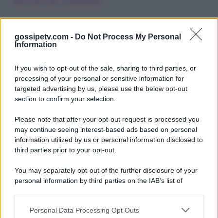
derivati dai commenti
.
gossipetv.com -
Do Not Process My Personal
Information
If you wish to opt-out of the sale, sharing to third parties, or
processing of your personal or sensitive information for
targeted advertising by us, please use the below opt-out
section to confirm your selection.
Please note that after your opt-out request is processed you
Gossip e TV è un sito di MASTE S.r.l.
may continue seeing interest-based ads based on personal
viale Luigi Majno n. 21 - 20129 Milano (MI)
information utilized by us or personal information disclosed to
P.Iva 10909580960
third parties prior to your opt-out.
You may separately opt-out of the further disclosure of your
personal information by third parties on the IAB’s list of
Categorie
downstream participants.
Gossip
Personal Data Processing Opt Outs
This information may also be disclosed by us to third parties