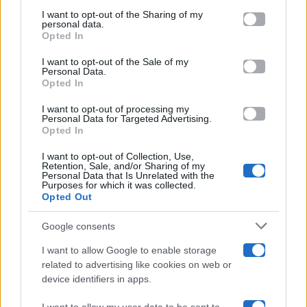
on the IAB’s List of Downstream Participants that may further
I want to opt-out of the Sharing of my
Televisione
disclose it to other third parties.
personal data.
Opted In
Please note that this website/app uses one or more Google
services and may gather and store information including but
I want to opt-out of the Sale of my
Programmi TV
Personal Data.
not limited to your visit or usage behaviour. You may click to
Opted In
grant or deny consent to Google and its third-party tags to
Amici
use your data for below specified purposes in below Google
I want to opt-out of processing my
consent section.
Personal Data for Targeted Advertising.
Opted In
Ballando Con Le Stelle
I want to opt-out of Collection, Use,
Retention, Sale, and/or Sharing of my
Grande Fratello
Personal Data that Is Unrelated with the
Purposes for which it was collected.
Opted Out
Isola Dei Famosi
Google consents
Pechino Express
I want to allow Google to enable storage
related to advertising like cookies on web or
Uomini E Donne
device identifiers in apps.