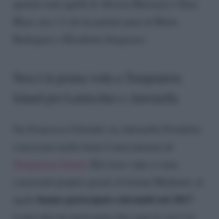
quotati sono quelli di Alessia Marcuzzi e Ilary
Blasi, ma c’è chi ha parlato pure di Belen
Rodriguez e Elisabetta Gregoraci.
Non è la prima volta a Temptation
Island per Lenticchio e Antonella
Sia Francesco Chiofalo sia Antonella Fiordelisi
conoscono molto bene il meccanismo di
Temptation Island
. Del resto i due si sono
conosciuti proprio grazie al format Mediaset, al
hanno partecipato entrambi nel 2017
quale
.
Lenticchio ha partecipato due anni fa con l’ex