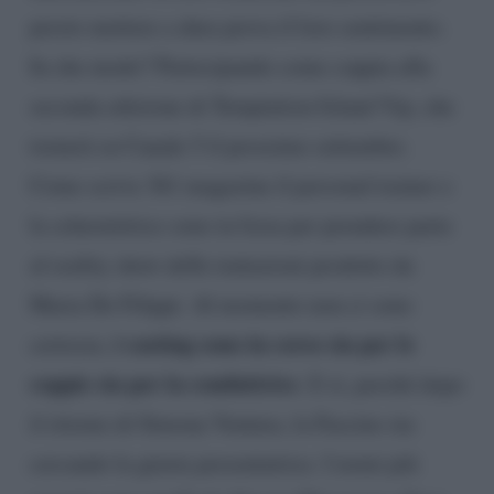
presto mettere a dura prova il loro sentimento.
In che modo? Partecipando come coppia alla
seconda edizione di Temptation Island Vip, che
tornerà su Canale 5 il prossimo settembre.
Come scrive 361 magazine il personal trainer e
la schermitrice sono in lizza per prendere parte
al reality show delle tentazioni prodotto da
Maria De Filippi. Al momento non ci sono
i casting sono in corso sia per le
certezze,
coppie sia per la conduttrice
. E sì, perché dopo
il ritorno di Simona Ventura, la Fascino sta
cercando la giusta presentatrice. I nomi più