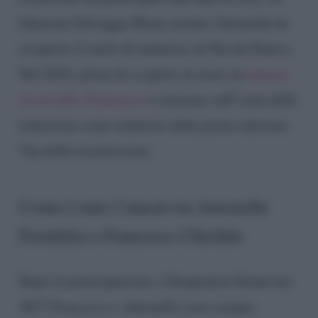
fidanzata Selvaggia Roma mentre Antonella ha
ricoperto il ruolo di tentatrice di Nicola Panico.
Nel 2018, prima di scoprire di avere un
tumore
al cervello, Francesco
è ritornato sull’isola delle
tentazioni come tentatore della prima edizione
Vip della trasmissione.
Come è nato l’amore tra Antonella
Fiordelisi e Francesco Chiofalo
Dopo la partecipazione a Temptation Island nel
2017 Francesco e Antonella sono sempre