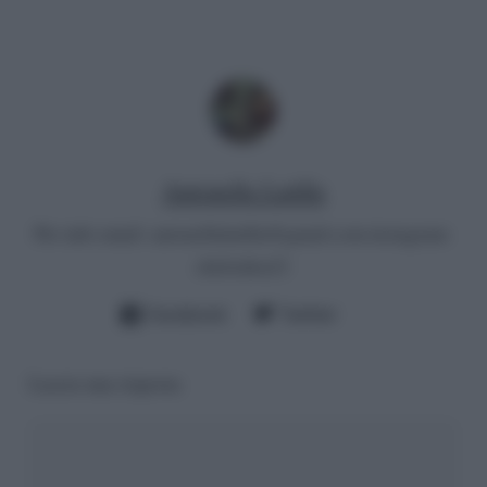
Antonella Latilla
Per info email:
antonellalatilla@gmail.com
instagram:
cheloidea21
Facebook
Twitter
Lascia una risposta