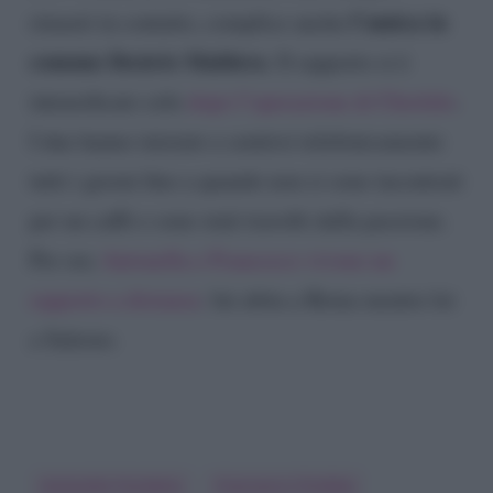
l’amica in
rimasti in contatto, complice anche
comune Desirée Maldera
. Il rapporto si è
intensificato solo
dopo l’operazione di Chiofalo
.
I due hanno iniziato a sentirsi telefonicamente
tutti i giorni fino a quando non si sono incontrati
per un caffè e sono stati travolti dalla passione.
Per ora
Antonella e Francesco vivono un
rapporto a distanza
: lui abita a Roma mentre lei
a Salerno.
Antonella Fiordelisi
Francesco Chiofalo