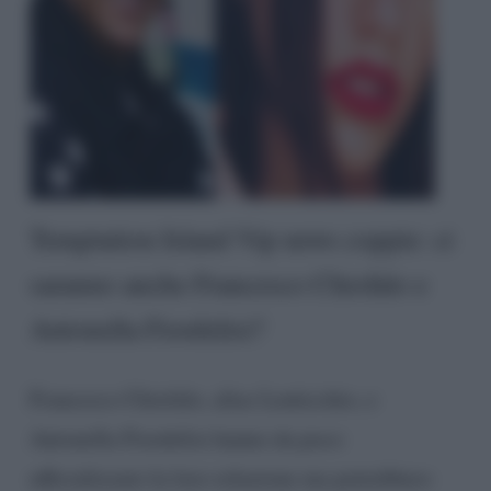
Temptation Island Vip news coppie: ci
saranno anche Francesco Chiofalo e
Antonella Fiordelisi?
Francesco Chiofalo, alias Lenticchio, e
Antonella Fiordelisi hanno da poco
ufficializzato la loro relazione ma potrebbero