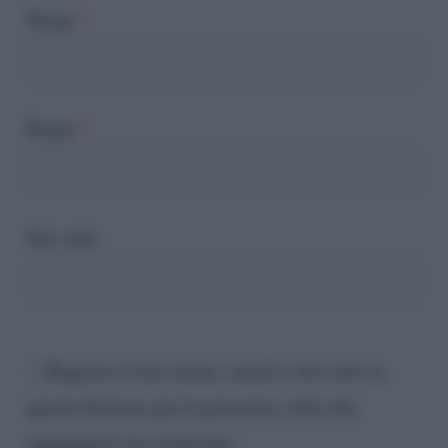
Nome
*
Email
*
Sito web
Registra il mio nome, email e sito web su
questo browser per la prossima volta che
aggiungerò un commento.