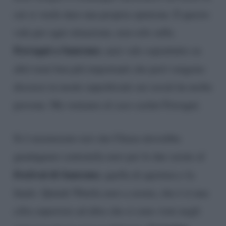
cui si vuole dare una propria opinione. E questo
vale per ogni situazione, non solo sulla
Ferragni a Sanremo
, anzi vale soprattutto su
altri temi ben più importanti che però vengono
discussi in modo superficiale sui social da molte
persone. Ma veniamo al caso cachet Ferragni.
Si è mormorato ieri che Chiara dovrebbe
guadagnare centomila euro per le due serate al
Festival di Sanremo
, quella di apertura e la
finale. Quindi 50mila euro a serata, che è sì una
cifra superiore ad altre che si sono viste negli