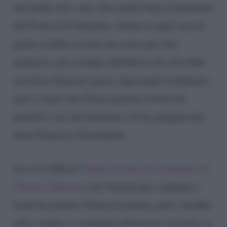
diecimila euro, una cifra molto bassa trattandosi
del Festival di Sanremo. Anche in quel caso la
gente avrebbe trovato una scusa per fare
polemica, per esempio direbbero che dovrebbe
accettare Sanremo gratis. Ignorando totalmente
però i ricavi che Chiara porterà al festival,
perché è così che funziona e lo ha spiegato per
bene Francesco Facchinetti.
Ieri si è diffusa l’
indiscrezione sul compenso di
Chiara a Sanremo
ed è bastata per scatenare i
leoni da tastiera. Prima di parlare, però, sarebbe
utile sempre e comunque informarsi sul tema su