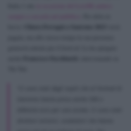
Italia 1 che
in occasione del LoveMi andava
sempre a cercarla nel pubblico
. Per dirla in
Chiara Ferragni a Sanremo 2023
breve:
verrà
pagata, ma allo stesso tempo la sua presenza
genererà entrate per il festival. Lo ha spiegato
Francesco Facchinetti
anche
, intervenendo su
Tik Tok:
“Ci sono stati degli ospiti che al Festival di
Sanremo hanno preso anche 500 o
600mila euro per una serata. Ci sono stati
direttori artistici, conduttori che hanno