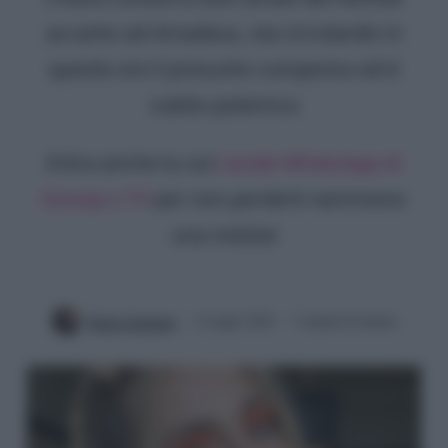
accanto ad Amadeus, sta circolando in
queste ore il presunto compenso ed è
subito polemica
Entra anche tu sul
canale WhatsApp di
Gossip e TV
per non perderti nemmeno
una notizia!
Ilaria Columpsi
2 Luglio 2022
3 minuti di lettura