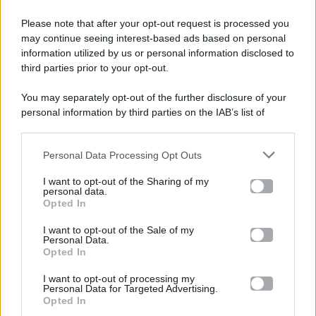
Please note that after your opt-out request is processed you
Gossip e TV è un sito di MASTE S.r.l.
may continue seeing interest-based ads based on personal
viale Luigi Majno n. 21 - 20129 Milano (MI)
information utilized by us or personal information disclosed to
P.Iva 10909580960
third parties prior to your opt-out.
You may separately opt-out of the further disclosure of your
personal information by third parties on the IAB’s list of
Categorie
downstream participants.
Gossip
Personal Data Processing Opt Outs
This information may also be disclosed by us to third parties
on the IAB’s List of Downstream Participants that may further
I want to opt-out of the Sharing of my
Televisione
disclose it to other third parties.
personal data.
Opted In
Please note that this website/app uses one or more Google
services and may gather and store information including but
I want to opt-out of the Sale of my
Programmi TV
Personal Data.
not limited to your visit or usage behaviour. You may click to
Opted In
grant or deny consent to Google and its third-party tags to
Amici
use your data for below specified purposes in below Google
I want to opt-out of processing my
consent section.
Personal Data for Targeted Advertising.
Opted In
Ballando Con Le Stelle