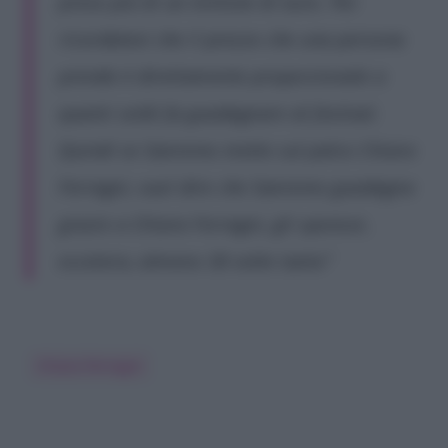
preso più di un milione di euro. Poi
ricordatevi che il prezzo che una persona
prende è direttamente proporzionale a
quanti soldi fa guadagnare al festival.
Quindi se Sanremo mette sul palco Chiara
Ferragni, vuol dire che Sanremo guadagna
grazie a Chiara Ferragni, gli sponsor,
eccetera, almeno 30 volte tanto”
Chiara Ferragni