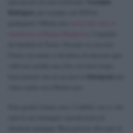
Georgina
anni passati ma non esorbitante.
Rodriguez
, per esempio, nel 2020 ha
guadagnato 140mila euro
ma ha dato tutto in
beneficenza al Regina Margherita
, l’ospedale
dei bambini di Torino. Nessuno sa cosa farà
Chiara, ma anche se decidesse di intascare quei
soldi non sarebbe una cifra così fuori luogo:
Instagram
basta pensare che un suo post su
può
valere anche circa 80mila euro.
Sono grandi somme, non c’è dubbio, ma se vale
tanto la sua immagine è perché porta ad
altrettanti guadagni. Basta pensare alla regia di