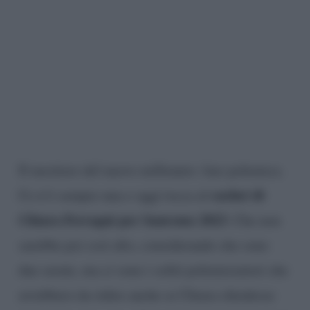
Il mestiere del nuovo millennio: fare polemica.
cachet di
Ce n’è sempre una e oggi tocca al
Chiara Ferragni per Sanremo 2023
. Che non
sarebbe poi così alto, considerando che sono
due serate, ma ci sono i soliti polemizzatori che
avrebbero da ridire anche se Chiara chiedesse