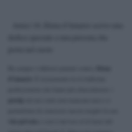
Amici 18, Elena d’Amario scrive una
dedica speciale a una persona che
porta nel cuore
Elena
Ha sempre i riflettori puntati contro,
d’Amario
. È sicuramente tra le ballerine
professioniste che fanno più chiacchierare: i
gossip
sul suo conto non mancano mai e ci
permettono di conoscere ancora meglio la sua
vita privata
e com’è davvero al di fuori del
talent show