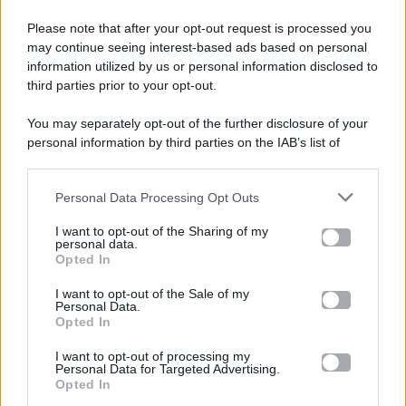
Please note that after your opt-out request is processed you
Gossip e TV è un sito di MASTE S.r.l.
may continue seeing interest-based ads based on personal
viale Luigi Majno n. 21 - 20129 Milano (MI)
information utilized by us or personal information disclosed to
third parties prior to your opt-out.
P.Iva 10909580960
You may separately opt-out of the further disclosure of your
personal information by third parties on the IAB’s list of
Categorie
downstream participants.
Gossip
Personal Data Processing Opt Outs
This information may also be disclosed by us to third parties
on the IAB’s List of Downstream Participants that may further
I want to opt-out of the Sharing of my
Televisione
disclose it to other third parties.
personal data.
Opted In
Please note that this website/app uses one or more Google
services and may gather and store information including but
I want to opt-out of the Sale of my
Programmi TV
Personal Data.
not limited to your visit or usage behaviour. You may click to
Opted In
grant or deny consent to Google and its third-party tags to
use your data for below specified purposes in below Google
Amici
I want to opt-out of processing my
consent section.
Personal Data for Targeted Advertising.
Opted In
Ballando Con Le Stelle