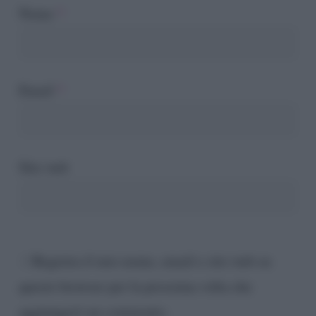
Nome
*
Email
*
Sito web
Registra il mio nome, email e sito web su
questo browser per la prossima volta che
aggiungerò un commento.