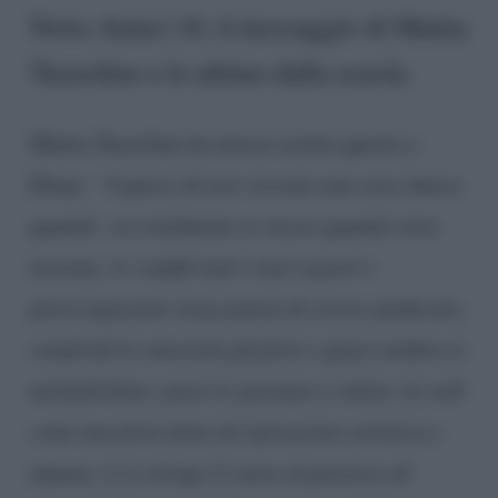
News Amici 18, il messaggio di Mattia
Tuzzolino e le ultime dalla scuola
Mattia Tuzzolino ha invece scritto questo a
Elena:
“Capisci di aver trovato una vera Amica
quando: sei totalmente te stesso quando siete
insieme; le confidi tutti i tuoi segreti e
preoccupazioni senza paura di essere giudicato;
condividi le emozioni più forti e quasi sembra si
moltiplichino; passi le giornate a ridere; la vedi
come una forte fonte di ispirazione artistica e
umana; ti si stringe il cuore al pensiero di