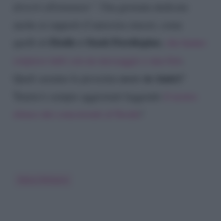
doverti allontanare”
. Una giornata dedicata
anche ai rapporti d’amicizia sinceri, come
Elodie e Stash Fiordispino
quelli di
,
che hanno
sorpreso tutti con un messaggio e una foto
.
news
su Amici
Quali saranno le prossime
?
Tenetevi sempre aggiornati leggendo
il nostro
elenco dei concorrenti al Serale
!
Elena D'Amario