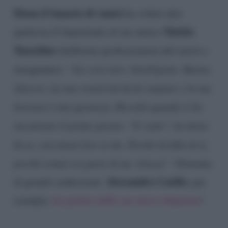
Elena d’Amario di Amici
ha voluto dire
Mattia
qualcosa d’importante al suo amico
Tuzzolino
(ballerino professionista del
talent
e
insegnante):
“Sei così raro. Intelligente. Buono.
Sincero. La tua creatività mi fa sognare e la tua
bravura è una garanzia. Ricordo quando ti ho
incontrato il primo giorno: ‘Ti vedo!’, ho detto.
Ecco, you mean love to me. Perché mi fido di te,
perché ormai sei parte di me. Grazie”
. Giornata
Alessandro Casillo
di grandi confessioni:
, per
esempio,
ha parlato della sua nuova fidanzata
!