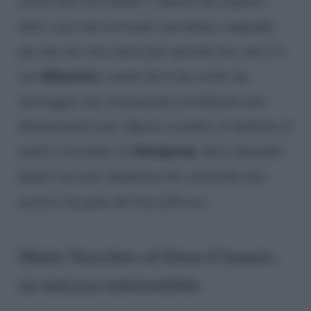
di Canale 5. Adesso ha sorpreso
tutti i suoi fan scrivendo una dedica stupenda
per uno dei suoi amici più speciali (no, non è il
fidanzato
suo
); anche lui le ha scritto un
messaggio che sicuramente la ballerina non
dimenticherà mai. Questo scambio di dediche al
Instagram
miele è avvenuto su
, dove entrambi
hanno ricevuto innumerevoli commenti stra-
positivi da parte dei loro
follower
.
Mattia Tuzzolino ed Elena d’Amario,
un’amicizia indistruttibile