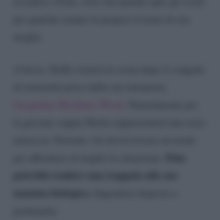
accadere a Finn, visto che quando apre gli occhi
per qualche istante fa proprio il nome di sua
moglie.
A breve, Steffy tornerà in scena dopo il congedo
di maternità preso dalla sua interprete,
Jacqueline MacInnes Wood
. Naturalmente per
la giovane coppia Sheila rappresenterà una seria
minaccia. Pertanto, lui dovrà trovare un modo
Finn
per affrontare al meglio la situazione.
potrebbe tendere una trappola alla sua
mamma biologica
, fingendosi disposto a
perdonarla.