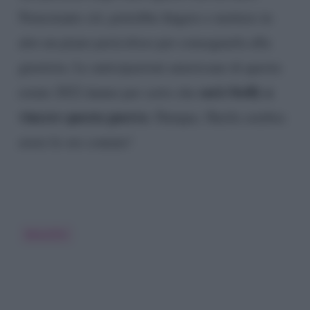
Nonostante ciò, potrebbe fingere e mettere in
atto un piano pericoloso per consegnarla alla
giustizia. Le anticipazioni americane di questa
sarà Steffy a
estate 2022 danno per certo che
vincere questa guerra
. Dunque, Sheila sembra
avere le ore contate!
Beautiful