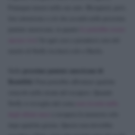
Finnegan muore nella sua auto. Bisognerà, però,
fare attenzione a ciò che accadrà nelle prossime
puntate americane, in quanto
Li potrebbe essere
ancora viva
! In ogni caso a prendersi cura del
marito di Steffy toccherà solo a Sheila.
prossime puntate americane
di
Nelle
Beautiful
, Finn potrebbe affrontare qualche
ostacolo nella strada del recupero. Quando
Steffy si risveglia dal coma
non ricorda nulla
degli ultimi mesi
e recupera la memoria solo
dopo qualche giorno. Questo non dovrebbe