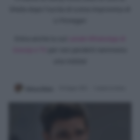
Sheila dopo l'uscita di scena improvvisa di
Li Finnegan
Entra anche tu sul
canale WhatsApp di
Gossip e TV
per non perderti nemmeno
una notizia!
Rebecca Megna
30 Giugno 2022
3 minuti di lettura