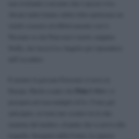
non rivelando a nessuno che è ancora vivo.
Alcuni indizi hanno subito fatto ipotizzare un
simile scenario ed effettivamente così è.
Nessuno sa che Finn non è morto, neppure
Steffy, che lascia Los Angeles per riprendersi
dall’accaduto.
E mentre la giovane Forrester si trova in
Finn è vivo
Europa, Sheila scopre che
e si
precipita nel nascondiglio di Li. Come già
anticipato, avviene uno scontro tra le due
mamme del medico, al punto che si arriva alla
tragedia. Inseguita dalla Carter, la signora