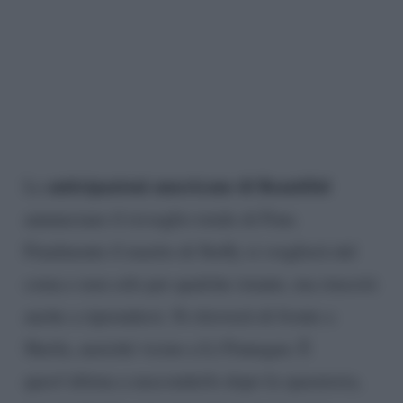
anticipazioni americane di Beautiful
Le
annunciano il risveglio totale di Finn.
Finalmente il marito di Steffy si sveglierà dal
coma e non solo per qualche istante, ma riuscirà
anche a riprendersi. Si ritroverà di fronte a
Sheila, anziché vicino a Li Finnegan. È
quest’ultima a nasconderlo dopo la sparatoria,