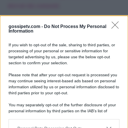
derivati dai commenti
.
gossipetv.com -
Do Not Process My Personal
Information
If you wish to opt-out of the sale, sharing to third parties, or
processing of your personal or sensitive information for
targeted advertising by us, please use the below opt-out
section to confirm your selection.
Please note that after your opt-out request is processed you
Gossip e TV è un sito di MASTE S.r.l.
may continue seeing interest-based ads based on personal
viale Luigi Majno n. 21 - 20129 Milano (MI)
information utilized by us or personal information disclosed to
third parties prior to your opt-out.
P.Iva 10909580960
You may separately opt-out of the further disclosure of your
personal information by third parties on the IAB’s list of
Categorie
downstream participants.
Gossip