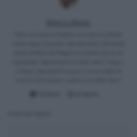
Rebecca Megna
Nata e cresciuta in Calabria, si occupa da anni del
settore legato al gossip e alla televisione. Da fan del
mondo di Maria De Filippi non si perde mai un suo
programma. Appassionata di moda, calcio, viaggi e
scrittura, ama mettersi in gioco e cerca sempre di
trovare il lato positivo, anche in un reality show!
Facebook
Instagram
Lascia una risposta