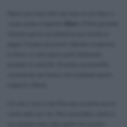
Sheila non vuole altro che stare al suo fianco e
Hayes
vicino anche al nipotino
. E Finn potrebbe
sfruttare questa sua debolezza per tenerla in
pugno il tempo necessario. Quando recupererà
le forze e si sarà ripreso potrà finalmente
prendere il controllo. Il medico giocherebbe
sicuramente una buona carta tendendo questa
trappola a Sheila.
Ciò che è certo è che Finn non accetterà mai di
averla nella sua vita. Non riuscirebbe a darle il
suo perdono dopo tutto quello che ha fatto.