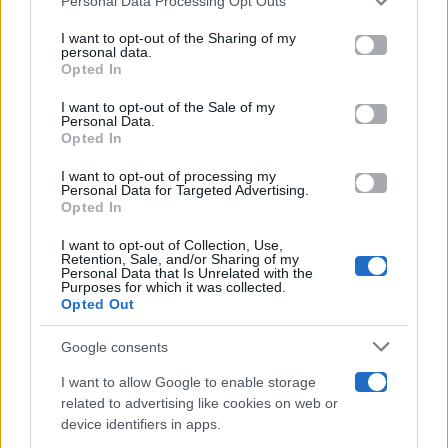
Personal Data Processing Opt Outs
This information may also be disclosed by us to third parties
on the IAB’s List of Downstream Participants that may further
I want to opt-out of the Sharing of my
Televisione
disclose it to other third parties.
personal data.
Opted In
Please note that this website/app uses one or more Google
services and may gather and store information including but
I want to opt-out of the Sale of my
Programmi TV
Personal Data.
not limited to your visit or usage behaviour. You may click to
Opted In
grant or deny consent to Google and its third-party tags to
use your data for below specified purposes in below Google
Amici
I want to opt-out of processing my
consent section.
Personal Data for Targeted Advertising.
Opted In
Ballando Con Le Stelle
I want to opt-out of Collection, Use,
Retention, Sale, and/or Sharing of my
Grande Fratello
Personal Data that Is Unrelated with the
Purposes for which it was collected.
Opted Out
Isola Dei Famosi
Google consents
Pechino Express
I want to allow Google to enable storage
related to advertising like cookies on web or
Uomini E Donne
device identifiers in apps.