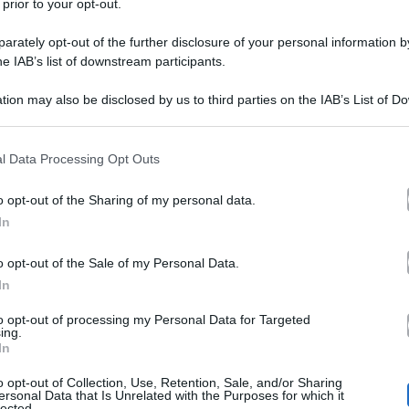
 prior to your opt-out.
rately opt-out of the further disclosure of your personal information by
he IAB’s list of downstream participants.
tion may also be disclosed by us to third parties on the IAB’s List of 
 that may further disclose it to other third parties.
Partenza alla grande ieri 
 that this website/app uses one or more Google services and may gath
l Data Processing Opt Outs
including but not limited to your visit or usage behaviour. You may click 
Canale 5
 to Google and its third-party tags to use your data for below specifi
o opt-out of the Sharing of my personal data.
ogle consent section.
In
Chi ha vinto la sfida agli ascolti de
o opt-out of the Sale of my Personal Data.
Auditel ottenuti dai programmi in o
In
sabato 12 gennaio 2019
Rai1
. Su
l
to opt-out of processing my Personal Data for Targeted
ing.
Coppa Italia
grande calcio e la
. L
In
Juventus ha tenuto davanti al teles
o opt-out of Collection, Use, Retention, Sale, and/or Sharing
ersonal Data that Is Unrelated with the Purposes for which it
lected.