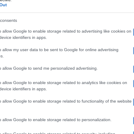
Canale 5
share pari al 17.7%. Su
è andato in scena l’att
Out
Maria De Filippi
la nuova edizione della trasmissione,
consents
y Martin
Belen Rodriguez
e
. Il programma ha ottenut
o allow Google to enable storage related to advertising like cookies on
 2
Fabrizio De Andrè – Principe libero
il film-tv
è st
evice identifiers in apps.
Rai3 Le parole della settimana con Ma
re. Infine su
o allow my user data to be sent to Google for online advertising
Quante storie
di sera
ri (7.5%) mentre
ha intrattenuto 
s.
to allow Google to send me personalized advertising.
o allow Google to enable storage related to analytics like cookies on
lacrime a C’è posta per te
evice identifiers in apps.
o allow Google to enable storage related to functionality of the website
anale 5
C’è posta per te
per
. La prima puntata della n
a De Filippi
ha conquistato il pubblico del piccolo sc
o allow Google to enable storage related to personalization.
in
.
Belen Rodriguez ha re
Nel corso della serata anche
o allow Google to enable storage related to security, including