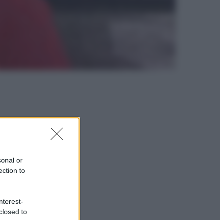
sonal or
ection to
nterest-
closed to