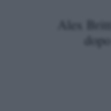
Alex Brit
dopo
Premi invio per cercare o ESC per uscire