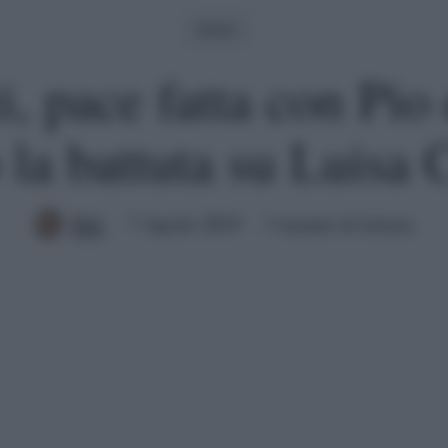
Amici
ti, pace fatta con Pi
 la battuta su Luisa 
Mik
7 Aprile 2019
3 minuti di lettura