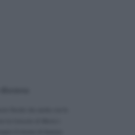
 discussa
esto Serale che anche con la
rre la
Canzone di Maria
i
empio il ritorno di fiamma