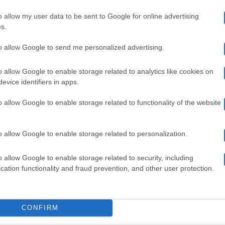
o dei
coach
, Vittorio Grigolo,
si è preso le critiche del
o allow my user data to be sent to Google for online advertising
siamo ancora agli inizi!
s.
to allow Google to send me personalized advertising.
o allow Google to enable storage related to analytics like cookies on
evice identifiers in apps.
o allow Google to enable storage related to functionality of the website
o allow Google to enable storage related to personalization.
o allow Google to enable storage related to security, including
cation functionality and fraud prevention, and other user protection.
CONFIRM