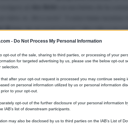
Alex Britti
 rivolgersi ad
con una battuta che ha scatena
sai ridere, m…kkə a sorətə”
. I comici hanno insomma v
i 18
dopo che sui
social network
l’altra volta si era sc
Luisa Corna
a reagito alla battuta su
.
.com -
Do Not Process My Personal Information
to opt-out of the sale, sharing to third parties, or processing of your per
io di battute con Alex Britti
formation for targeted advertising by us, please use the below opt-out s
 selection.
 that after your opt-out request is processed you may continue seeing i
os’avevano detto i due comici la scorsa settimana:
“Chi
ased on personal information utilized by us or personal information dis
oprattutto con un successo tuo, con Lusia Corna, mamm
 prior to your opt-out.
e il calendario 2003 di Luisa Corna, là son cresciuto ta
rately opt-out of the further disclosure of your personal information by
he IAB’s list of downstream participants.
Br
e”
. Il pubblico si aspettava qualche risata da parte di
tion may also be disclosed by us to third parties on the IAB’s List of 
a tutti di non aver gradito affatto la battuta: in realtà
 that may further disclose it to other third parties.