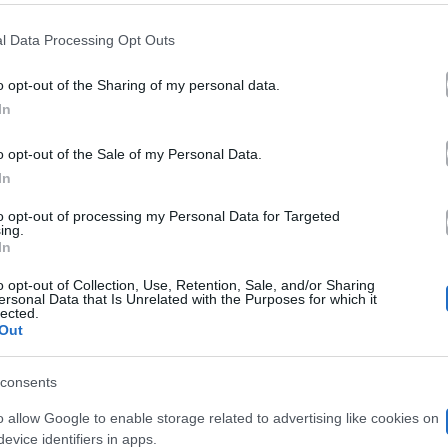
izio – Britti non ha mai elargito sorrisi senza motivo e
 that this website/app uses one or more Google services and may gath
l Data Processing Opt Outs
Celentano
li altri maestri della scuola (
esclusa); non 
including but not limited to your visit or usage behaviour. You may click 
 to Google and its third-party tags to use your data for below specifi
o opt-out of the Sharing of my personal data.
sketch
dei due comici (che intanto
tra una toccatina e l’
ogle consent section.
In
olta).
o opt-out of the Sale of my Personal Data.
In
nte polemiche anche nella seconda punta
to opt-out of processing my Personal Data for Targeted
ing.
In
è parso senz’altro un gesto di pace, o per lo meno uno 
o opt-out of Collection, Use, Retention, Sale, and/or Sharing
ersonal Data that Is Unrelated with the Purposes for which it
 Amedeo di non baciarlo come ha invece fatto per la se
lected.
Out
ere la polemica. Polemica su cui – bisogna dirlo – Britt
e crediamo lo farà, anche perché di polemiche ne sono g
consents
ana Bertè ha spinto persino professori e
coach
a interv
o allow Google to enable storage related to advertising like cookies on
evice identifiers in apps.