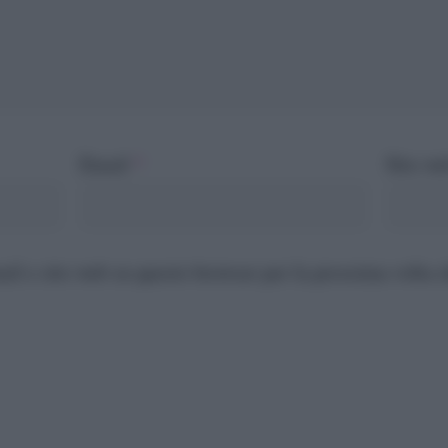
Email
*
Sito we
ail e sito web su questo browser per la prossima volta 