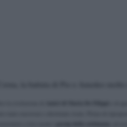
 Corna, la battuta di Pio e Amedeo molto
Amici di Maria De Filippi
ro la rivelazione di
e di qu
to tante emozioni e altrettante risate. Prima di ripropo
gossip della settimana
ommentato a loro modo i
, ad es