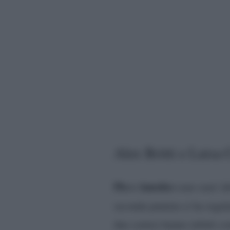
Alex Britti e Luisa
Pio e Amedeo
sono senz’alt
seconda puntata ci ha regala
due comici hanno infatti c