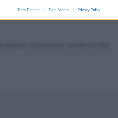
Data Deletion
Data Access
Privacy Policy
mo Malgioglio. Amo Tina Cipollari. Adoro Maria De Filippi