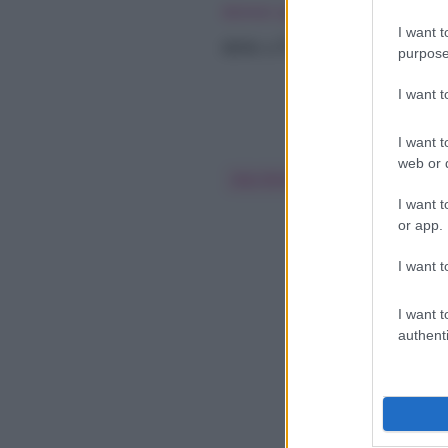
mosse agli allievi
, e che un
I want t
dette a Umberto Gaudino. E 
purpose
I want 
I want t
web or d
Alex Britti
Pio E Amedeo
I want t
or app.
I want t
I want t
authenti