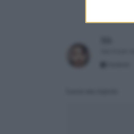
Mik
Amo il trash. A
Facebook
Lascia una risposta