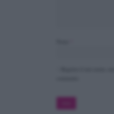
Nome
*
Registra il mio nome, em
commento.