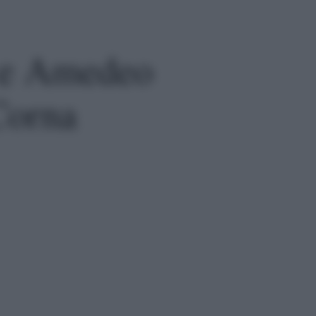
o e Amedeo
Corna