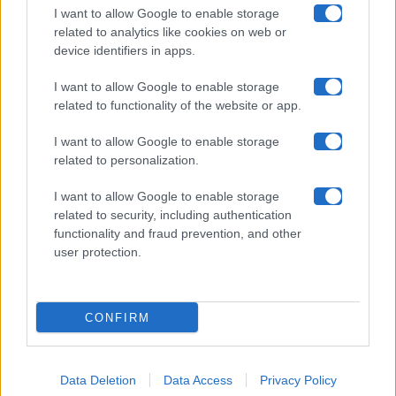
Collabora con noi
I want to allow Google to enable storage
related to analytics like cookies on web or
device identifiers in apps.
Contatti
I want to allow Google to enable storage
Privacy Policy
related to functionality of the website or app.
Cookie Policy
I want to allow Google to enable storage
related to personalization.
Pubblicità
I want to allow Google to enable storage
related to security, including authentication
functionality and fraud prevention, and other
user protection.
© 2026 Gossip e Tv. email:
redazione@gossipetv.com
-
Preferenze Privacy
- Riproduzione riservata - Photo
CONFIRM
Credits: Le immagini presenti in questo sito sono di
proprietà di Maste Srl
Data Deletion
Data Access
Privacy Policy
x-
facebook
instagram