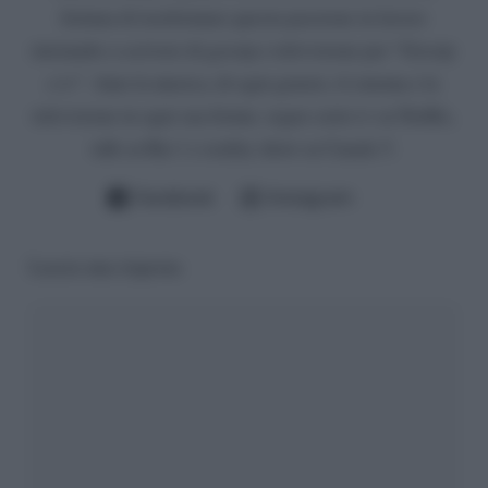
fortuna di trasformare questa passione in lavoro
iniziando a scrivere di gossip e televisione per “Gossip
e tv”. Amo la musica, di ogni genere, il cinema e la
televisione in ogni sua forma: seguo serie tv su Netflix,
talk su Rai 1 e reality show su Canale 5.
Facebook
Instagram
Lascia una risposta