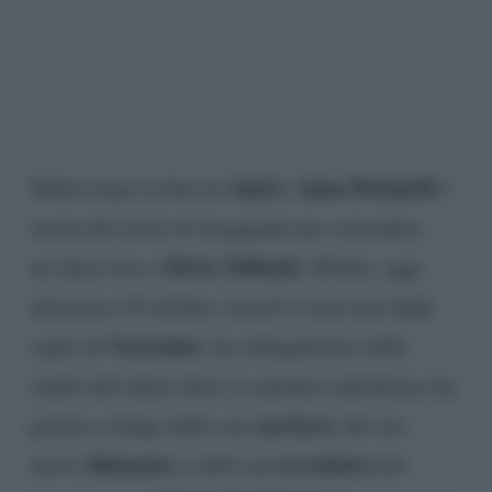
Amici
Anna Pettinelli
Subito dopo la fine di
,
è
uscita dal ruolo di insegnante per concedere
Silvia Toffanin
un’intervista a
. Difatti, oggi
domenica 29 ottobre, la prof è stata una degli
Verissimo
ospiti di
. In collegamento dallo
studio del talent show, la speaker radiofonica ha
carriera
parlato a lungo della sua
, del suo
fidanzato
avventura
nuovo
e della sua
del