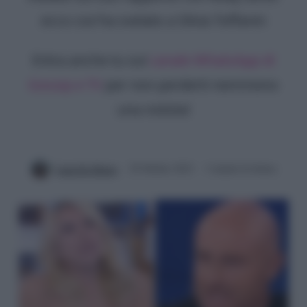
ecco cos'ha svelato a Silvia Toffanin
Entra anche tu sul
canale WhatsApp di
Gossip e TV
per non perderti nemmeno
una notizia!
Luna De Massis
29 Ottobre 2023
3 minuti di lettura