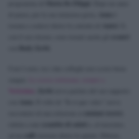
Maria De Filippi
programma di
. Dopo un anno
Anna
di pausa, per la sua immensa gioia,
è
Amici
tornata a sedersi dietro la cattedra di
. E,
scontri
con il suo ritorno, sono tornati anche gli
Rudy Zerbi
con
.
Com’è noto, tra i due colleghi non scorre buon
sangue.
La scorsa settimana, sempre a
Verissimo
Zerbi
,
aveva parlato del suo rapporto
Anna
con
. Il volto di ‘Tu si que vales” aveva
minimi storici
raccontato di una relazione ai
,
scambio di saluti
ridotta a uno
e, al massimo,
caffè
ad un
insieme dietro le quinte. Ebbene,