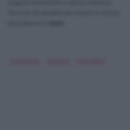
maggiori informazioni su queste rivelazioni.
Non resta che attendere per scoprire la versione
Amici
del professore di
.
Anna Pettinelli
Rudy Zerbi
Silvia Toffanin