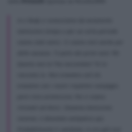
Pettinelli
della
riportate da Novella2000:
Io e Rudy ci conosciamo da veramente
tantissimo tempo e per un certo periodo
siamo stati amici. Ci siamo visti anche per
delle vacanze. Ti parlo dei primi anni ’90.
Questo non te l’ha raccontato? Te lo
racconto io. Non eravamo soli eh,
eravamo con i nostri rispettivi compagni,
però c’era un’amicizia. Poi ci siamo
ritrovati ad Amici. Stavamo benissimo
insieme, è diventato antipatico qui.
Probabilmente è cambiato, io ero già così