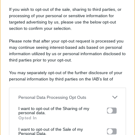
If you wish to opt-out of the sale, sharing to third parties, or
processing of your personal or sensitive information for
targeted advertising by us, please use the below opt-out
section to confirm your selection.
Please note that after your opt-out request is processed you
Gossip e TV è un sito di MASTE S.r.l.
may continue seeing interest-based ads based on personal
viale Luigi Majno n. 21 - 20129 Milano (MI)
information utilized by us or personal information disclosed to
third parties prior to your opt-out.
P.Iva 10909580960
You may separately opt-out of the further disclosure of your
personal information by third parties on the IAB’s list of
Categorie
downstream participants.
Gossip
Personal Data Processing Opt Outs
This information may also be disclosed by us to third parties
on the IAB’s List of Downstream Participants that may further
I want to opt-out of the Sharing of my
Televisione
disclose it to other third parties.
personal data.
Opted In
Please note that this website/app uses one or more Google
services and may gather and store information including but
I want to opt-out of the Sale of my
Programmi TV
Personal Data.
not limited to your visit or usage behaviour. You may click to