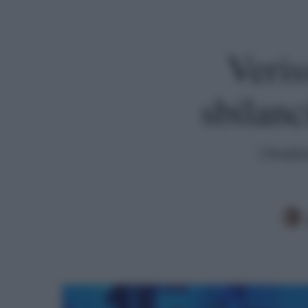
Veris
sbilanc
I finali
Premi invio per cercare o ESC per uscire