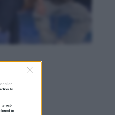
sonal or
ection to
nterest-
closed to