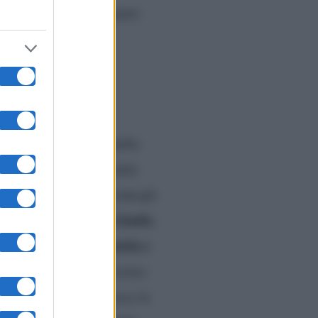
a che lo ha accompagnato
a finale: i ballerini della
ede ai ragazzi come andrà
vertirsi. Dobbiamo credergli
rsi la finale fino in fondo
,
Dustin e
e finirà, mentre
nte
(che ha da pochissimo
Mida
fin qua. Per
invece la