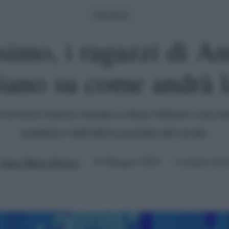
Verissimo
simo, i ragazzi di Am
iano su come andrà l
sti di Amici hanno rivelato a Silvia Toffanin cosa
aspettarci dall'ultima puntata del serale.
Anna Maria Ristori
18 Maggio 2024
3 minuti di le