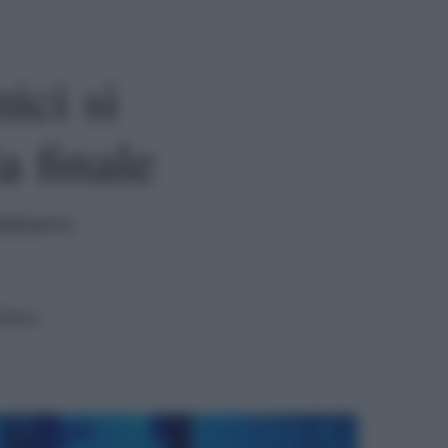
ici si
a finale
 dobbiamo
ttura