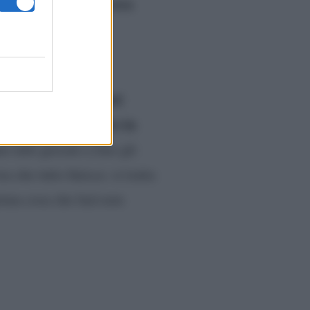
vera
 questa è per lui la
e con Marisol,
sua
ppie e i triangoli nati
di nuovo in
listi saranno
o tutti giocato a fare gli
 che tutto finisca: si tratta
prima cosa che farà non