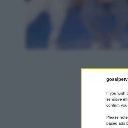
gossipetv
If you wish 
sensitive in
confirm your
Please note
based ads b