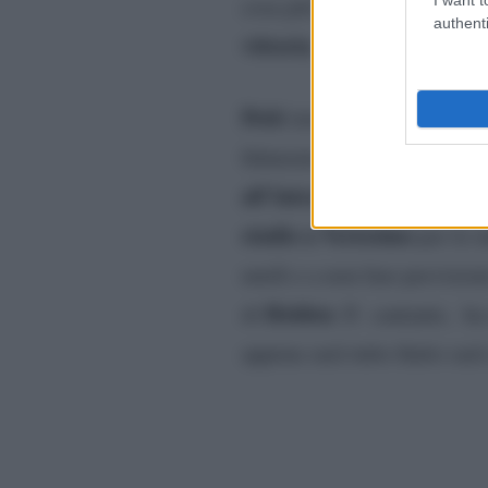
cosa più importante è stato 
authenti
vittoria
.
Petit
invece si è sbilanciat
fidanzata. Ma non è il mome
all’interno del programm
studio a Verissimo
per le i
umili e a non fare previsio
Holden
di
. Il cantante, ha
appena sarà tutto finito sarà