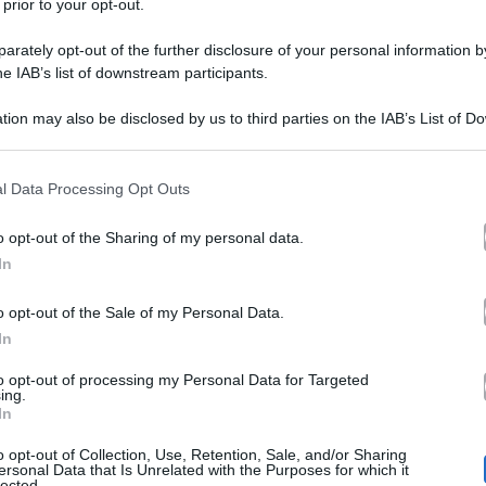
 prior to your opt-out.
rately opt-out of the further disclosure of your personal information by
he IAB’s list of downstream participants.
tion may also be disclosed by us to third parties on the IAB’s List of 
 that may further disclose it to other third parties.
 that this website/app uses one or more Google services and may gath
l Data Processing Opt Outs
chi vincerà que
 di ore che ci separano dallo scoprire
including but not limited to your visit or usage behaviour. You may click 
 to Google and its third-party tags to use your data for below specifi
Silvia Toffanin a Verissimo
i si sono aperti con
, rive
o opt-out of the Sharing of my personal data.
ogle consent section.
In
o opt-out of the Sale of my Personal Data.
In
iù che mai chiacchierato: tra le guerre tra professori e 
to opt-out of processing my Personal Data for Targeted
polemiche del pubblico
hierarsi
e le
da casa, nel bene e
ing.
In
ha cambiato le regole della gara
er la prima volta
per 
o opt-out of Collection, Use, Retention, Sale, and/or Sharing
olo e i telespettatori hanno pensato che sia stato
un modo
ersonal Data that Is Unrelated with the Purposes for which it
lected.