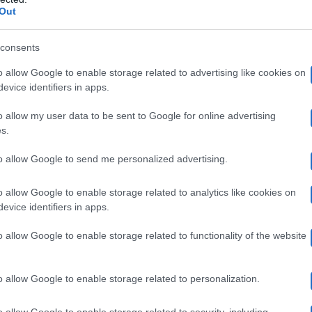
ilvia Toffanin però non lo ha stuzzicato sulla polemic
Out
a è stata piuttosto neutrale.
consents
o allow Google to enable storage related to advertising like cookies on
 secondo i ragazzi? Chi si è sbilanciato
evice identifiers in apps.
o allow my user data to be sent to Google for online advertising
s.
mici
ci sono tutti e sei i ragazzi che si sono aggiudicati l
to allow Google to send me personalized advertising.
l
Mida, Petit, Sarah e Holden
e i cantanti
. Silvia chi
na risposta in mente: l’importante non è vincere, ma di
o allow Google to enable storage related to analytics like cookies on
evice identifiers in apps.
gode
ha rivelato che tutto quello a cui pensa stasera sarà
o allow Google to enable storage related to functionality of the website
spettacolo bellissimo
arà uno
indipendentemente da com
ballerino australiano
canta
uli. Sia il
che la giovane
o allow Google to enable storage related to personalization.
urante il talent
) stentano a credere di essere arrivati 
o allow Google to enable storage related to security, including