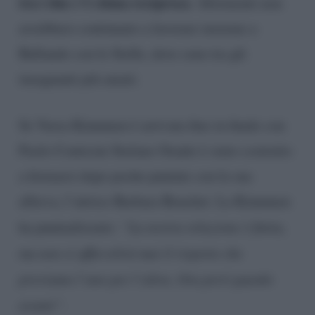
tra i due c’è stima reciproca
. Altrimenti non
avrebbero continuato a lavorare insieme a
Ballando con le Stelle, dove sono tra gli
insegnanti più amati.
Se Veera Kinnunen è arrivata fino in finale con
Paolo Conticini Stefano Oradei è stato costretto
a fermarsi dopo poche puntate con la sua
allieva, l’attrice Barbara Bouchet. La Kinnunen
ha puntualizzato:
“La nostra relazione è finita,
ma non si affievolirà mai il rispetto che
proviamo l’uno per l’altra. Ora però guardo
avanti”.