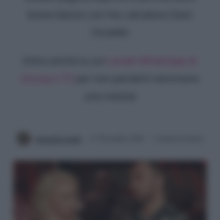
breve liaison con l'ex calciatore Dani
Osvaldo
Entra anche tu sul
canale WhatsApp di
Gossip e TV
per non perderti nemmeno
una notizia!
Antonella Latilla
21 Novembre 2020
3 minuti di lettura