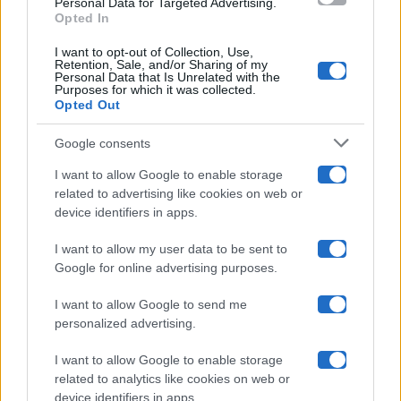
Personal Data for Targeted Advertising.
Opted In
Ballando Con Le Stelle
I want to opt-out of Collection, Use,
Retention, Sale, and/or Sharing of my
Grande Fratello
Personal Data that Is Unrelated with the
Purposes for which it was collected.
Opted Out
Isola Dei Famosi
Google consents
Pechino Express
I want to allow Google to enable storage
related to advertising like cookies on web or
Uomini E Donne
device identifiers in apps.
I want to allow my user data to be sent to
Google for online advertising purposes.
Maste S.r.l.
I want to allow Google to send me
Chi siamo
personalized advertising.
Collabora con noi
I want to allow Google to enable storage
related to analytics like cookies on web or
device identifiers in apps.