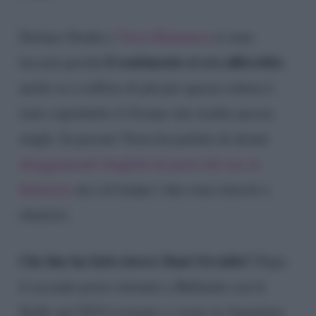
Stefano Oradei e
Veera Kinnunen
si sono
il sentimento si era affievolito
lasciati perché
anche se a soffrire di più per questa rottura è
stato soprattutto il 41enne che risulta ancora
single. In passato Veera ha parlato di alcuni
atteggiamenti sbagliati da parte del suo ex
fidanzato
ma col tempo i due sono riusciti a
chiarirsi.
Che fine ha fatto invece Dani Osvaldo?
Dopo
il secondo posto ottenuto a Ballando con le
Stelle nel 2019 è tornato a vivere in Argentina