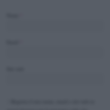
Nome
*
Email
*
Sito web
Registra il mio nome, email e sito web su