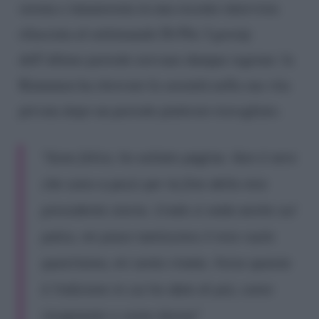
serena e innamorata in una recente intervista
rilasciata al settimanale Di Più. I gossip
dell’ultimo periodo avevano dunque ragione: la
Kinnunen ha ritrovato la serenità nella sua vita
privata dopo un periodo piuttosto travagliato.
“Sono felice, ho voltato pagina. Non è vero
che sono a pezzi per la fine della mia
precedente storia. Credo si veda anche sul
palco, mi piace tantissimo il mio ruolo
quest’anno, mi sento rinata. Forse questa
è l’edizione in cui ho dato di più, come
insegnante e come donna”