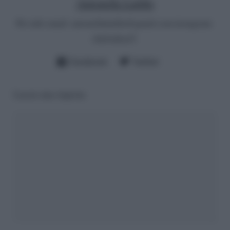
Antonella Latilla
Per info email:
antonellalatilla@gmail.com
instagram:
cheloidea21
Facebook
Twitter
Lascia una risposta