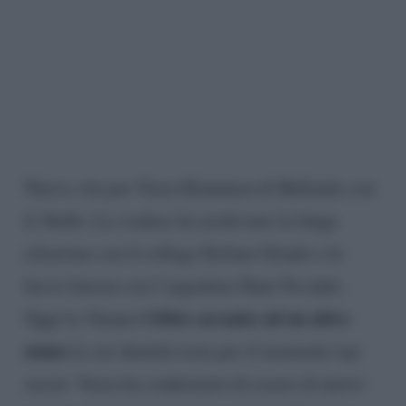
Nuova vita per Veera Kinnunen di Ballando con
le Stelle. La svedese ha archiviato la lunga
relazione con il collega Stefano Oradei e la
breve liaison con l’argentino Dani Osvaldo.
è felice accanto ad un altro
Oggi la 34enne
uomo
la cui identità resta per il momento top
secret. Veera ha confermato di essere di nuovo