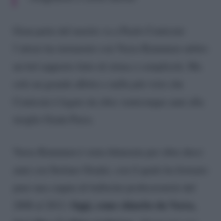
Gran parte del merito va a Paolo Conticini:
l’attore ha instaurato con Veera Kinnunen subito
un bel rapporto fatto di stima e complicità. Ma
solo un grande affetto e nulla più visto che
Conticini è legato da oltre venticinque anni alla
moglie Giada Parra.
Veera Kinnunen è stata fidanzata per oltre dieci
anni con Stefano Oradei, con il quale ha formato
pure una coppia di ballerini professionisti dal
Oggi, come chiarito da Veera,
2008 al 2012.