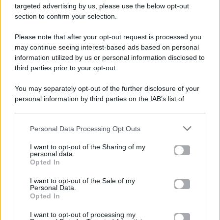
targeted advertising by us, please use the below opt-out
section to confirm your selection.
Please note that after your opt-out request is processed you
Gossip e TV è un sito di MASTE S.r.l.
may continue seeing interest-based ads based on personal
viale Luigi Majno n. 21 - 20129 Milano (MI)
information utilized by us or personal information disclosed to
third parties prior to your opt-out.
P.Iva 10909580960
You may separately opt-out of the further disclosure of your
personal information by third parties on the IAB’s list of
Categorie
downstream participants.
Gossip
Personal Data Processing Opt Outs
This information may also be disclosed by us to third parties
on the IAB’s List of Downstream Participants that may further
I want to opt-out of the Sharing of my
Televisione
disclose it to other third parties.
personal data.
Opted In
Please note that this website/app uses one or more Google
services and may gather and store information including but
I want to opt-out of the Sale of my
Programmi TV
Personal Data.
not limited to your visit or usage behaviour. You may click to
Opted In
grant or deny consent to Google and its third-party tags to
use your data for below specified purposes in below Google
Amici
I want to opt-out of processing my
consent section.