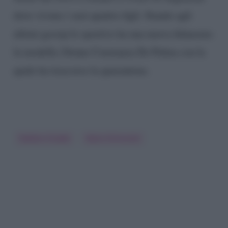
dove vivono i suoi quattro figli. Stando agli
ultimi gossip lo sportivo ha una nuova fidanzata:
la modella 24enne Constanza De Palma con la
quale ha trascorso la quarantena.
Stefano Oradei
Veera Kinnunen