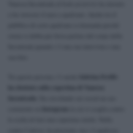
Vanessa Incontrada al
body positivity
ha iniziato
a far storcere il naso a qualcuno. Anche tra il
pubblico di certo qualcuno si domanda perché
ormai si debba per forza parlare del corpo della
Incontrada quando c’è una sua intervista o una
sua foto.
Sabrina Ferilli:
Tra queste persone c’è anche
ha sbottato sulla copertina di Vanessa
Incontrada
. Sta circolando sui social un suo
Instagram
commento su
in cui si scaglia contro
la scelta di fare una copertina simile. Nulla
contro l’attrice, ha precisato, ma c’è qualcosa