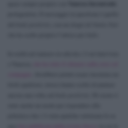
Vanessa Incontrada
quasi sempre proprio con
protagonista. Il messaggio in questione è quello
del
body positivity
, con un elogio di
Vanity Fair
che ha scelto proprio l’attrice per farlo.
In realtà nel numero in edicola c’è un’intervista
a Vanessa,
che ha rotto il silenzio sulla crisi col
compagno
. Avrebbero potuto usare insomma un
titolo qualsiasi, invece hanno scelto di puntare
ancora una volta sul
body positivity
. Di sicuro è
stato anche un modo per rispondere alla
polemica che c’è stata qualche settimana fa su
una
foto pubblicata dalla rivista
Nuovo
in cui la