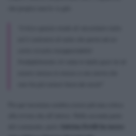
che proprio non le va giù:
“Critico questo modo di raccontare tutto
ed il contrario di tutto che porta ad un
corto circuito insopportabile!
Probabilmente s’è rotta le balle pure lei di
essere messa in mezzo a sta storia che
non ha più senso! Dura da secoli”
Fin qui insomma sembra essere più una critica
alla rivista che all’attrice. Nella seconda parte
Sabrina Ferilli ha mosso
del commento, però,