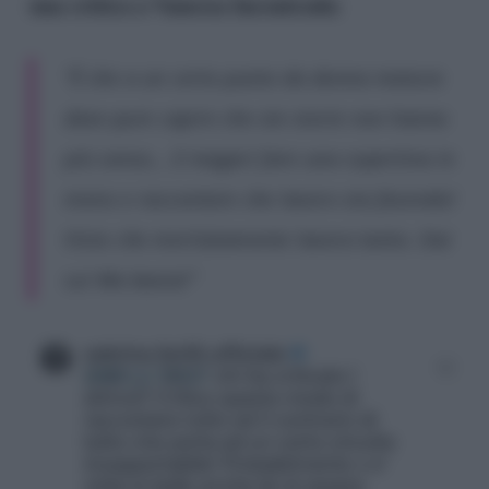
una critica a Vanessa Incontrada
:
“È che a un certo punto da donna matura
deve pure capire che ste storie non hanno
più senso… E magari fare una copertina in
meno e raccontare che lavoro sta facendo!
Visto che meritatamente lavora tanto. Dai
su! Ma basta!”