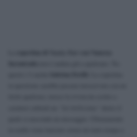
copertina di
Vanity Fair
con Vanessa
La
Incontrada
non è andata giù a qualcuno. Tra
Sabrina Ferilli
questi c’è anche
. La copertina
in questione sarebbe passata inosservata con un
titolo qualsiasi, invece la rivista ha scritto a
caratteri cubitali un
“Sei bellissima”
dietro il
quale si nasconde un messaggio. Ultimamente
in realtà viene lanciato ormai da tanto tempo e