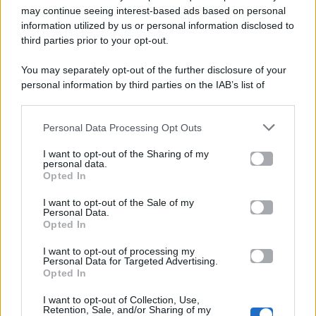
Gossip e TV è un sito di MASTE S.r.l.
may continue seeing interest-based ads based on personal
viale Luigi Majno n. 21 - 20129 Milano (MI)
information utilized by us or personal information disclosed to
P.Iva 10909580960
third parties prior to your opt-out.
You may separately opt-out of the further disclosure of your
personal information by third parties on the IAB’s list of
Categorie
downstream participants.
Gossip
Personal Data Processing Opt Outs
This information may also be disclosed by us to third parties
on the IAB’s List of Downstream Participants that may further
I want to opt-out of the Sharing of my
Televisione
disclose it to other third parties.
personal data.
Opted In
Please note that this website/app uses one or more Google
services and may gather and store information including but
I want to opt-out of the Sale of my
Programmi TV
Personal Data.
not limited to your visit or usage behaviour. You may click to
Opted In
grant or deny consent to Google and its third-party tags to
Amici
use your data for below specified purposes in below Google
I want to opt-out of processing my
consent section.
Personal Data for Targeted Advertising.
Opted In
Ballando Con Le Stelle
I want to opt-out of Collection, Use,
Retention, Sale, and/or Sharing of my
Grande Fratello