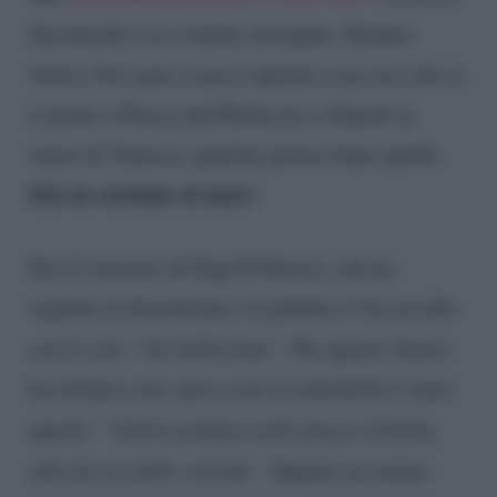
Incontrada è in costume da bagno. Sempre
Vanity Fair
pare essersi ispirato a un coro che si
è alzato a Piazza del Plebiscito a Napoli in
onore di Vanessa, qualche giorno dopo quella
foto in costume al mare
.
Era il concerto di Gigi D’Alessio, che ha
ospitato la Incontrada e il pubblico l’ha accolta
con il coro
“Sei bellissima”.
Per questo
Vanity
ha titolato così, non a caso il sottotitolo è stato
questo:
“Glielo gridano nelle piazze d’Italia,
alla faccia delle critiche”.
Eppure accostare