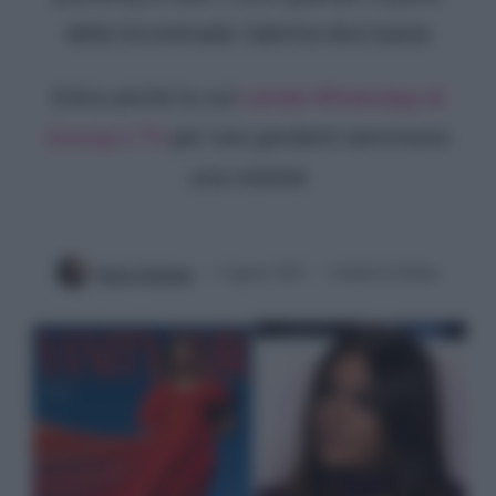
della Incontrada: Sabrina dice basta
Entra anche tu sul
canale WhatsApp di
Gossip e TV
per non perderti nemmeno
una notizia!
Ilaria Columpsi
3 Agosto 2022
3 minuti di lettura