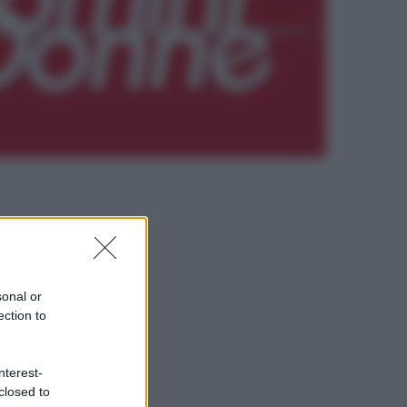
sonal or
ection to
nterest-
closed to