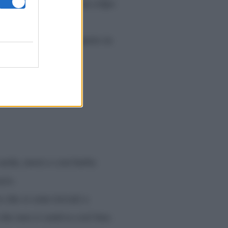
curato di aver avuto un colpo
ondo.
 in quanto lui si è aperto in
sarda, moro e con barba
cio.
 che si sono trovati a
 che non si sentiva così ben.