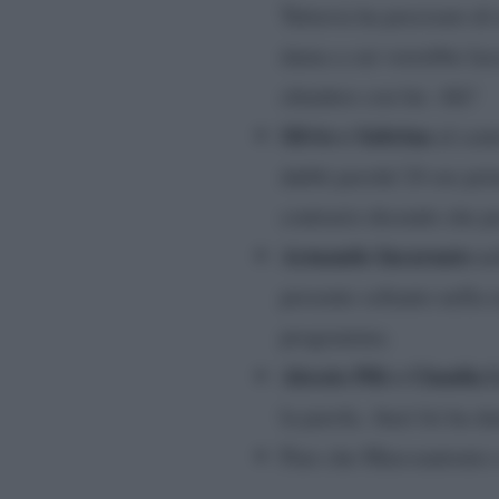
Tuttavia ha precisato di
dama a cui vorrebbe lasc
chiudere con lui. Alè!
Silvio e Sabrina
al cent
dubbi perché 24 ore prima
contrario dicendo che pe
Armando Incarnato
ne
presente soltanto nella r
programma.
Alessio Pili e Claudia 
la parola. Anzi lei ha da
Pare che Marcoantonio e