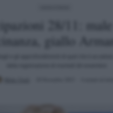
Uomini E Donne
ipazioni 28/11: male
cinanza, giallo Arma
ttagli e gli approfondimenti di quel che è accadut
della registrazione di martedì 28 novembre
Mirko Vitali
28 Novembre 2023
4 minuti di lett