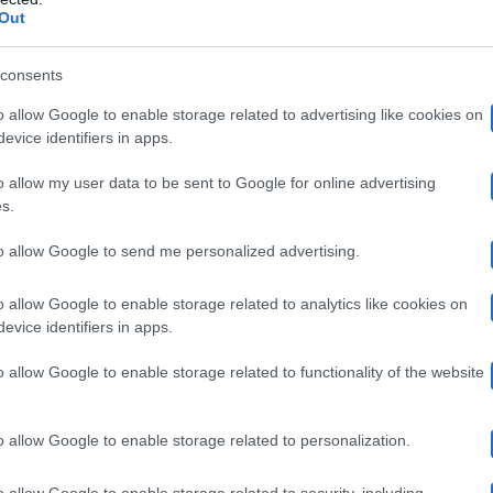
Valentina Pesaresi
Out
o in quanto, nell’esterna con
, il tro
roprio il genitore ha riferito che Valentina è anche la su
consents
 tra la Denti e Forti, con lei che lo ha letteralmente ma
o allow Google to enable storage related to advertising like cookies on
nfinite e spesso rocambolesche. Infatti Virginia ha poi 
evice identifiers in apps.
a parecchio male ma di voler perdonare l’uomo.
o allow my user data to be sent to Google for online advertising
s.
Maria De Filippi
Brando Ephrikian,
 da
si è rivisto
ass
to allow Google to send me personalized advertising.
pito dal Covid. Il 28 novembre rieccolo in studio, guarit
le ha parlato dello stupendo legame che ha con i nonni. 
o allow Google to enable storage related to analytics like cookies on
evice identifiers in apps.
si non l’ha presa bene perché ha saputo che lui avrebbe
o allow Google to enable storage related to functionality of the website
 evitarla. Motivo? Ha spiegato che non si sentiva di port
o con Raffaella. Il pubblico si è schierato contro Beatri
o allow Google to enable storage related to personalization.
Ida Platano
iatori di
che la stessa dama bresciana ave
o allow Google to enable storage related to security, including