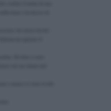
uto svelare il nome di una
nulla bene e ha deciso di
scenza, lui invece ha dei
Sabrina ha ripetuto il
embre. Di fatto è stato
istero sul suo futuro nel
eme e manco si sono rivolti
ieme.