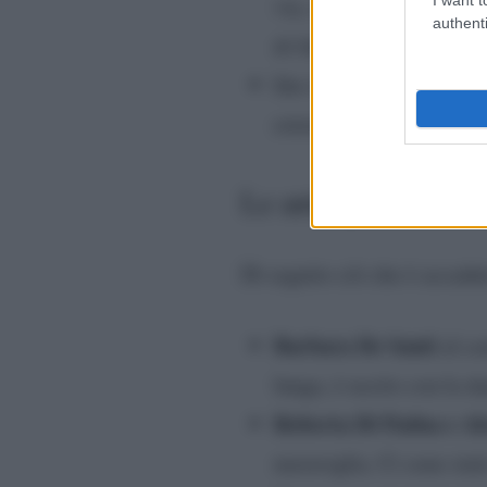
via, si è rifatto vivo in
authenti
di fulmine. Peccato che 
Ernest
Ida è uscita con
esterna. Hanno pure dan
Le anticipazioni de
Di seguito ciò che è accadu
Barbara De Santi
al ce
lunga, è uscito con la da
Roberta Di Padua e Al
meraviglia. Ci sono stat