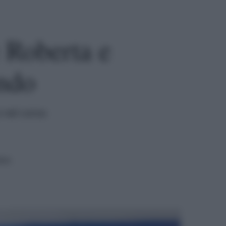
 Roberta e
ndo
o nel corso
ura