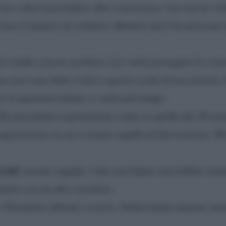
 non volersi precludere altre conoscenze. Lui non ha vol
iare il numero di cellulare. Roberta non l’ha presa per 
ro studio con un cavaliere. Lei vuole proseguire la cono
 non sono finiti a letto e perciò crede di non attrarla. 
r le questioni intime ci vuole più tempo.
lla precedente registrazione e pure in quella del 28 nov
egistrazione in cui è tornato (quella di Ida tronista). M
Lenti
, nessun segnale. I due non hanno mai ballato insi
nzato con un altro cavaliere.
 Emanuela abbiano ricucito. Infatti hanno danzato ins