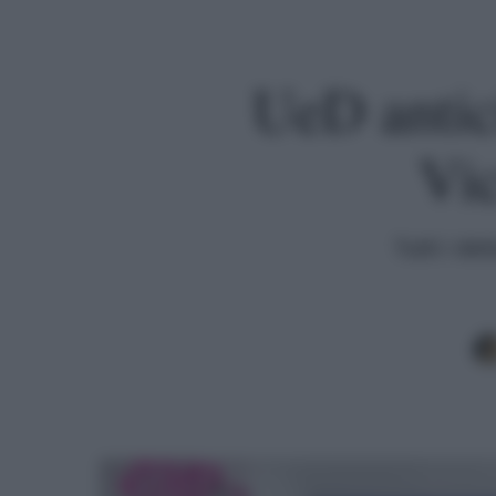
UeD antic
Vi
Tutti i de
Premi invio per cercare o ESC per uscire