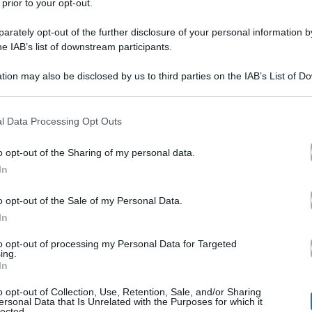
 prior to your opt-out.
rately opt-out of the further disclosure of your personal information by
he IAB’s list of downstream participants.
tion may also be disclosed by us to third parties on the IAB’s List of 
 that may further disclose it to other third parties.
 that this website/app uses one or more Google services and may gath
l Data Processing Opt Outs
registrata una nuova puntata di Uomini e Donne.
a
L
including but not limited to your visit or usage behaviour. You may click 
 to Google and its third-party tags to use your data for below specifi
 sono a firma di Lorenzo Pugnaloni.
o opt-out of the Sharing of my personal data.
ogle consent section.
In
o opt-out of the Sale of my Personal Data.
l Trono Classico del 28 novembre 2023
In
to opt-out of processing my Personal Data for Targeted
Trono Classico:
to al
ing.
In
o opt-out of Collection, Use, Retention, Sale, and/or Sharing
conclusione della
registrazione di ieri 27 novembre,
ha 
ersonal Data that Is Unrelated with the Purposes for which it
lected.