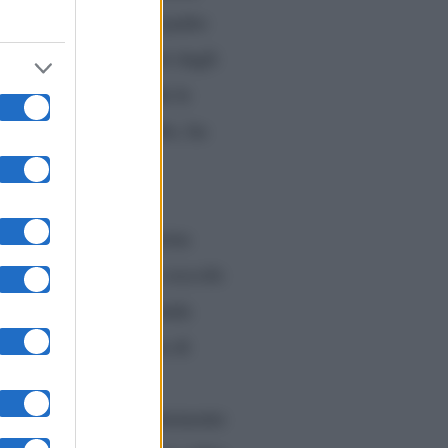
nista ha presentato il padre
a preferita. Così fuori dagli
ndato a quel paese. Ma le
fatto ritorno in studio, ha
ente nelle scorse
o. Ha portato in esterna
Poi ci sono state le coccole
 potuto fare una seconda
arla fuori a distanza di
z.
va mandato precedentemente