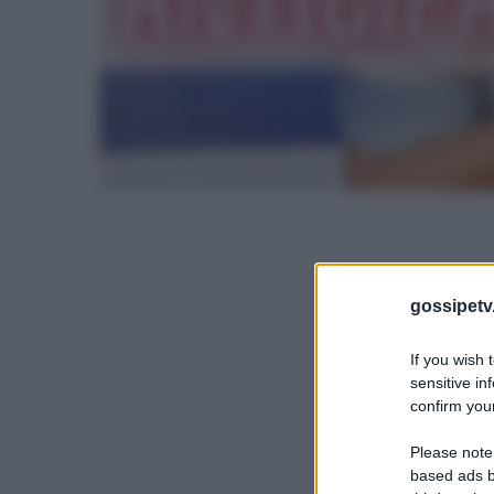
gossipetv
If you wish 
sensitive in
confirm your
Please note
based ads b