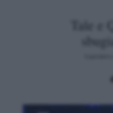
Tale e 
sbugi
Il paroliere 
Premi invio per cercare o ESC per uscire