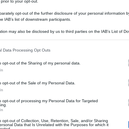
 prior to your opt-out.
rately opt-out of the further disclosure of your personal information by
he IAB’s list of downstream participants.
tion may also be disclosed by us to third parties on the IAB’s List of 
 that may further disclose it to other third parties.
 that this website/app uses one or more Google services and may gath
l Data Processing Opt Outs
Tale e Quale Show
panni di Carmen Miranda a
, interpr
including but not limited to your visit or usage behaviour. You may click 
 to Google and its third-party tags to use your data for below specifi
gioglio
tanto per cambiare ha stroncato la performance 
o opt-out of the Sharing of my personal data.
ogle consent section.
In
vuto una pronuncia terribile. Se avessi continuato a can
o opt-out of the Sale of my Personal Data.
Alessia Marcuzzi
ato il paroliere. Di diversa opinione
In
dato che tra pochi giorni, mercoledì prossimo, tornerà 
to opt-out of processing my Personal Data for Targeted
issima).
ing.
In
o opt-out of Collection, Use, Retention, Sale, and/or Sharing
Manette bl
oach, Malgioglio ha raccontato che il brano
ersonal Data that Is Unrelated with the Purposes for which it
lected.