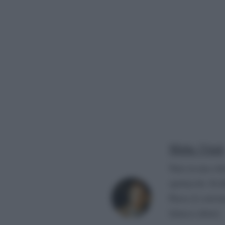
Mirko Vitali
Nato in una citt
spettacolo. Si d
Paese (è convin
fattacci altrui).