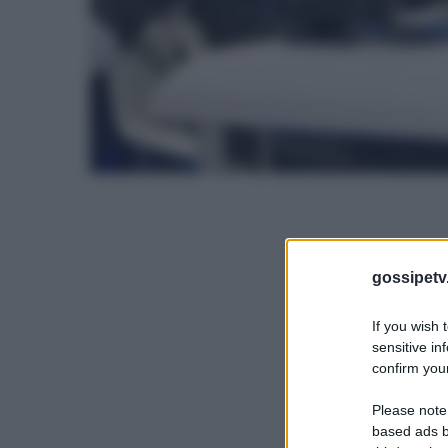
gossipetv
If you wish 
sensitive in
confirm your
Please note
based ads b