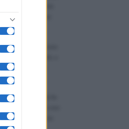
la sua stessa creatività.
… Tu stai facendo tanti
ndo che, a volte, il resto
tuna, visto che il ruolo, a
 stanno. Prima della
ome Loretta Goggi, che ha
 la performance.
“Io sono
io a nessuno, non ne ho