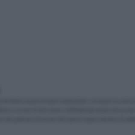
à del Nord, un paio di lauree umanistiche e un master in critica 
iletta a scrivere di televisione e dell'infernale mondo del gossip
to che qualcuno dovrà pur farlo questo ingrato mestiere di spiff