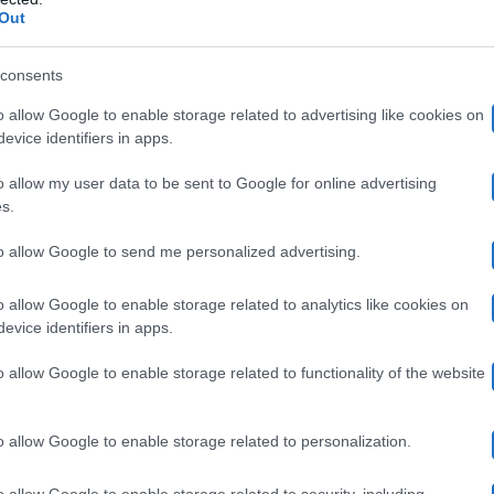
la musica di Elton John, mentre le parole sono frutto del
Out
 ballare nello stesso tempo è difficile. In più il trucco
consents
a la Marcuzzi, complimentandosi con la Prati.
o allow Google to enable storage related to advertising like cookies on
evice identifiers in apps.
hiosato il paroliere, sbugiardando la Marcuzzi e sostene
o allow my user data to be sent to Google for online advertising
s.
tà. In effetti ‘Zia Malgy’ è a tratti iper cinico (e per for
to allow Google to send me personalized advertising.
recchio). Però è pure colui che spesso dice le cose come
Panariello
 rifilata una pure a
.
o allow Google to enable storage related to analytics like cookies on
evice identifiers in apps.
Alex Belli
icare l’esibizione di
, ha detto di pensarla c
o allow Google to enable storage related to functionality of the website
otografo parmense. Malgioglio invece non ha apprezzato
o allow Google to enable storage related to personalization.
 Giorgio si appoggia sempre a Loretta. Io non mi appogg
, ha precisato ‘Malgy’.
o allow Google to enable storage related to security, including