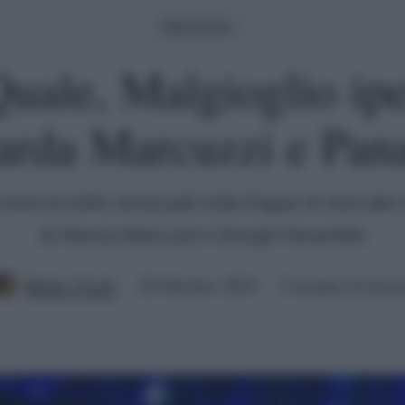
Televisione
Quale, Malgioglio ipe
arda Marcuzzi e Pana
come al solito senza peli sulla lingua: le stoccate 
di Alessia Marcuzzi e Giorgio Panariello
Mirko Vitali
28 Ottobre 2023
2 minuti di lettu