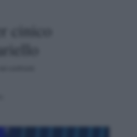
r cinico
riello
nei confronti
ra