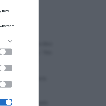
 third
Downstream
er and store
etando il brano “Chica chica
to grant or
ed purposes
della showgirl sarda.
“Non
tare questa frutta si
,
guest star in giuria
in onda su Rai Due con la
u
(interpretato da Pamela