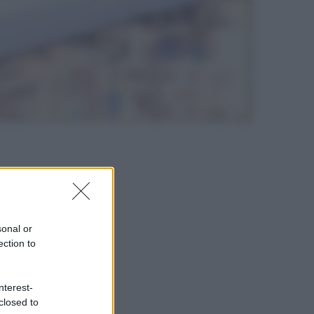
sonal or
ection to
nterest-
closed to