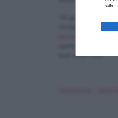
authenti
“
Mi appoggio a Loretta per
alla Goggi rappresenta la pa
appannaggio appunto di Ma
equilibrio. E infatti la mac
fronte ascolti e share.
Alessia Marcuzzi
Cristiano 