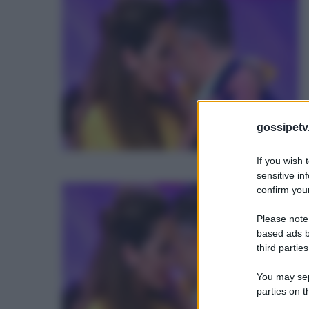
I
e
s
R
e
a
c
T
I
gossipetv
G
If you wish 
i
sensitive in
confirm your
U
c
e
Please note
based ads b
D
third parties
I
You may sepa
e
parties on t