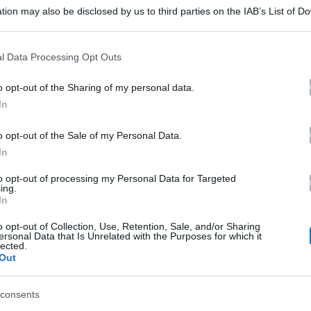
iccardo
1 Giugno 2018
tion may also be disclosed by us to third parties on the IAB’s List of 
 that may further disclose it to other third parties.
lici:
 that this website/app uses one or more Google services and may gath
ui
l Data Processing Opt Outs
including but not limited to your visit or usage behaviour. You may click 
rono
 to Google and its third-party tags to use your data for below specifi
i
Archivio
Uomini E Donne
o opt-out of the Sharing of my personal data.
ogle consent section.
ver
In
Trono Over Uomini e Donne, Ida e
ommuove
omini
Riccardo tornano in studio: lite con Sossio
o opt-out of the Sale of my Personal Data.
In
orprende
Uomini e Donne, Ida e Riccardo di nuovo al Trono Over:
news sulla storia e…
to opt-out of processing my Personal Data for Targeted
onne,
tti
ing.
In
da
24 Maggio 2018
o opt-out of Collection, Use, Retention, Sale, and/or Sharing
ersonal Data that Is Unrelated with the Purposes for which it
lected.
iccardo
Out
eD
ornano
Archivio
Uomini E Donne
consents
ews:
UeD news: Ida e Riccardo lasciano il
n