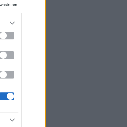
Downstream
er and store
to grant or
ed purposes