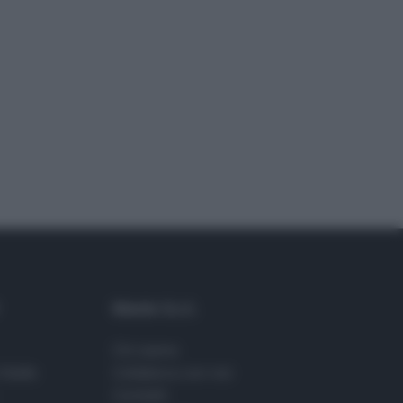
Maste S.r.l.
Chi siamo
Stelle
Collabora con noi
Contatti