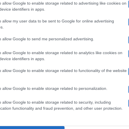
o allow Google to enable storage related to advertising like cookies on
da
programma, l’abbraccio con Sossio
tudio:
evice identifiers in apps.
te
Uomini e Donne news: Ida e Riccardo lasciano insieme il
o allow my user data to be sent to Google for online advertising
programma Ida e Riccardo lasciano…
iccardo
s.
on
asciano
ossio
to allow Google to send me personalized advertising.
9 Maggio 2018
o allow Google to enable storage related to analytics like cookies on
rogramma,
evice identifiers in apps.
omini
’abbraccio
Archivio
Uomini E Donne
o allow Google to enable storage related to functionality of the website
Uomini e Donne oggi, Ida e Riccardo
on
onne
sempre più distanti
o allow Google to enable storage related to personalization.
ossio
ggi,
Uomini e Donne oggi, Ida e Riccardo: i continui litigi
o allow Google to enable storage related to security, including
separano i due protagonisti del…
cation functionality and fraud prevention, and other user protection.
da
18 Aprile 2018