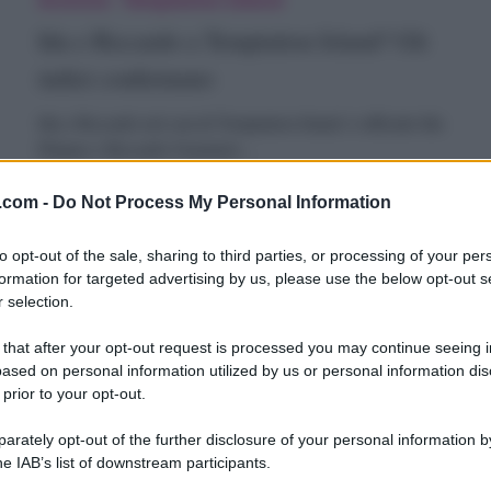
sland:
Ida e Riccardo a Temptation Island? Gli
toria
iccardo
indizi confermano
uriosità
Ida e Riccardo nel cast di Temptation Island: è ufficiale Ida
Platano e Riccardo Guarnieri…
emptation
sland?
15 Giugno 2018
.com -
Do Not Process My Personal Information
li
to opt-out of the sale, sharing to third parties, or processing of your per
ndizi
formation for targeted advertising by us, please use the below opt-out s
 selection.
omini
onfermano
Archivio
Uomini E Donne
Uomini e Donne, Ida e Riccardo felici: lui
 that after your opt-out request is processed you may continue seeing i
ased on personal information utilized by us or personal information dis
onne,
si commuove e sorprende tutti
 prior to your opt-out.
da
Uomini e Donne, Ida e Riccardo in studio: lui si commuove
rately opt-out of the further disclosure of your personal information by
e fa una sorpresa…
he IAB’s list of downstream participants.