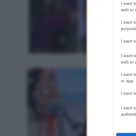
I want t
I
s
web or d
e
li
I want t
R
purpose
c
l
S
I want 
il
I want t
p
web or d
U
l
I want t
or app.
e
c
D
I want t
S
o
I want t
authenti
I
e