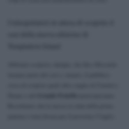
I telespettatori in attesa di scoprire il
cast della nuova edizione di
Temptation Island
Abbiamo scoperto, dunque, che Ida e Riccardo
faranno parte del cast e, intanto, il pubblico
cerca di scoprire quali altre coppie di Uomini e
Grande Fratello
Donne o del
parteciperanno.
Ricordiamo che la messa in onda della prima
puntata è stata fissata per il prossimo 5 luglio.