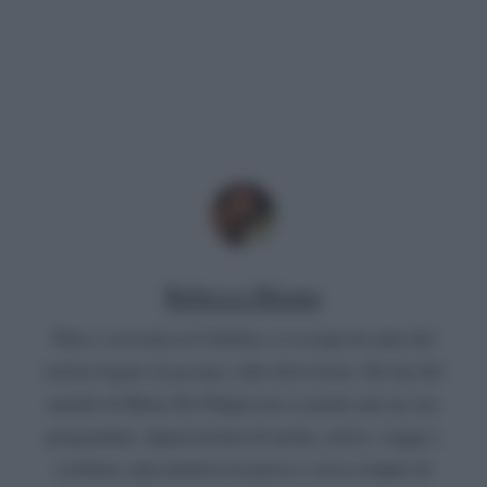
Rebecca Megna
Nata e cresciuta in Calabria, si occupa da anni del
settore legato al gossip e alla televisione. Da fan del
mondo di Maria De Filippi non si perde mai un suo
programma. Appassionata di moda, calcio, viaggi e
scrittura, ama mettersi in gioco e cerca sempre di