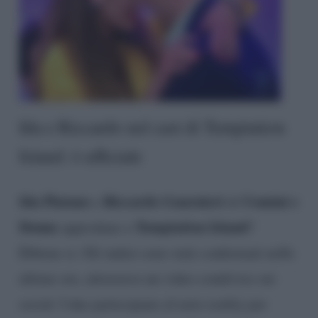
Ida e Riccardo nel cast di Temptation
Island: è ufficiale
Ida Platano
Riccardo Guarnieri
Uomini e
e
di
Donne
Temptation Island
approdano a
?
Ebbene si. Gli indizi sono stati confermati nelle
ultime ore, attraverso un video condiviso sui
social. I due partecipano al noto reality per