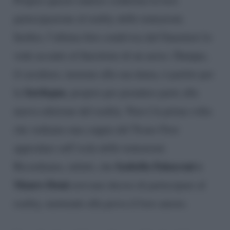
partecipazione al reality delle tentazioni.
Inoltre, l’ultima foto condivisa dal Guarnieri lo
vede accanto al finestirno di un aereo. Dunque,
il cavaliere, insieme alla sua dama, è partito per
Sardegna
la
, proprio per prendere parte alla
nuova edizione del reality. Non è la prima volta
che vediamo una coppia del Trono Over
approdare sull’isola delle tentazioni.
Isabella Falasconi e
Ricordiamo, infatti, che
Mauro Donà
avevano deciso di partecipare al
reality, mettendo alla prova il loro amore.