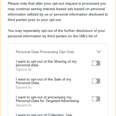
Please note that after your opt-out request is processed you
Gossip e TV è un sito di MASTE S.r.l.
may continue seeing interest-based ads based on personal
viale Luigi Majno n. 21 - 20129 Milano (MI)
information utilized by us or personal information disclosed to
third parties prior to your opt-out.
P.Iva 10909580960
You may separately opt-out of the further disclosure of your
personal information by third parties on the IAB’s list of
Categorie
downstream participants.
Gossip
Personal Data Processing Opt Outs
This information may also be disclosed by us to third parties
on the IAB’s List of Downstream Participants that may further
I want to opt-out of the Sharing of my
Televisione
disclose it to other third parties.
personal data.
Opted In
Please note that this website/app uses one or more Google
services and may gather and store information including but
I want to opt-out of the Sale of my
Programmi TV
Personal Data.
not limited to your visit or usage behaviour. You may click to
Opted In
grant or deny consent to Google and its third-party tags to
use your data for below specified purposes in below Google
Amici
I want to opt-out of processing my
consent section.
Personal Data for Targeted Advertising.
Opted In
Ballando Con Le Stelle
I want to opt-out of Collection, Use,