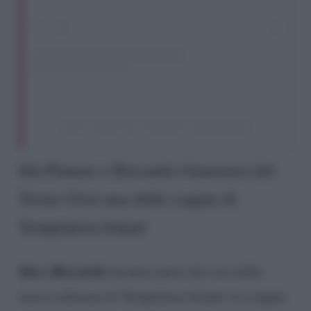
A post shared by Gossipetv (@gossipetv)
Ida Platano e Riccardo Guarnieri del
Trono Over una delle coppie di
Temptation Island
Ida e Riccardo
faranno parte del cast della
nuova edizione di Temptation Island. La coppia