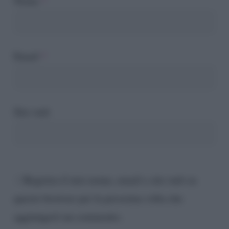
Nome
*
Email
*
Sito web
Registra il mio nome, email e sito web su
questo browser per la prossima volta che
aggiungerò un commento.