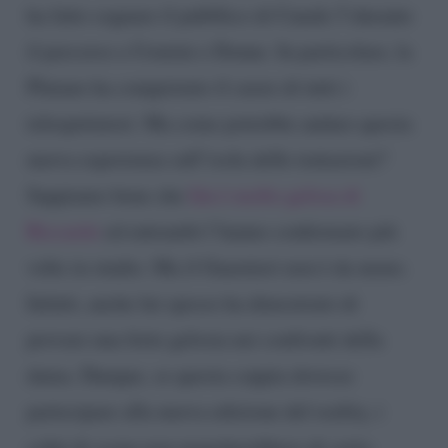
ha fatto sognare il pubblico di Canale 5 durante
il percorso a Uomini e Donne. In particolare, la
Platano ha conquistato il cuore di tutti i
telespettatori. Ma come potrebbe andare questa
nuova esperienza sull’isola delle tentazioni?
Sappiamo bene che
Ida è molto gelosa di
Riccardo
ed entrambi l’hanno confermato più
volte in studio. Ma il Guarnieri non è da meno.
Infatti, anche lui spesso ha dimostrato di
provare una forte gelosia nei confronti della
dama. Dunque, se questa coppia dovesse
partecipare alla nuova edizione del reality, i
colpi di scena non mancherebbero di certo.