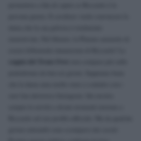
permettere a Ida di capire se Riccardo è la
persona giusta. Il cavaliere vuole convincere la
dama che la sua gelosia è totalmente
immotivata. Nel filmato, la Platano ammette di
essere follemente innamorata di Riccardo! La
coppia del Trono Over
non compare più sulle
piattaforme da ben sei giorni. Sappiamo bene
che la dama ama molto stare a contatto con i
suoi fan attraverso Instagram. Ida mostra
sempre le novità e alcuni momenti insieme a
Riccardo sul suo profilo ufficiale. Ma da qualche
giorno entrambi sono scomparsi dai social.
Proprio questo indizio conferma la loro