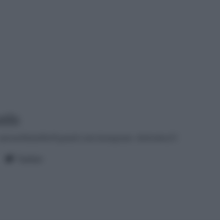
tilla
antonellalatilla@gmail.com
instagram: cheloidea21
Twitter