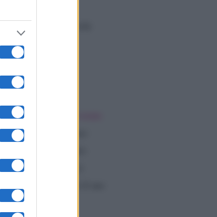
za in altri metodi,
svelato:
“Fin da piccola
o video
condiviso un video l’estate
to nel quale il famoso
lto di incontrare Paris
eressato. Malgioglio è
aris, entusiasta per il suo