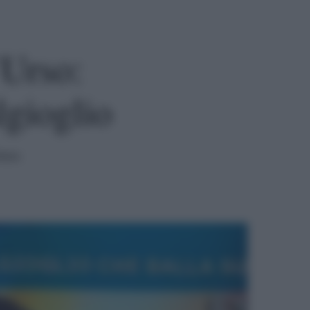
’Urso:
lgioglio
tura