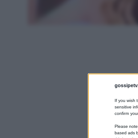
gossipetv
If you wish 
sensitive in
confirm your
Please note
based ads b