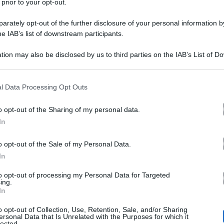
 prior to your opt-out.
rately opt-out of the further disclosure of your personal information by
he IAB’s list of downstream participants.
Paris Hilton a Domenica 
tion may also be disclosed by us to third parties on the IAB’s List of 
 that may further disclose it to other third parties.
Cristiano Malgioglio
 that this website/app uses one or more Google services and may gath
l Data Processing Opt Outs
including but not limited to your visit or usage behaviour. You may click 
Paris Hilton
B
è stata intervista da
 to Google and its third-party tags to use your data for below specifi
o opt-out of the Sharing of my personal data.
ogle consent section.
Live.
L’ereditiera più famosa al mo
In
vita: dalla famiglia all’amore per i 
o opt-out of the Sale of my Personal Data.
In
disprezzo nei confronti della chirurg
fida
matrimonio imminente con il
to opt-out of processing my Personal Data for Targeted
ing.
In
ecchi complimenti alla padrona di casa, orgogliosa di a
o opt-out of Collection, Use, Retention, Sale, and/or Sharing
ue tra l’altro condividono il fatto di non aver mai fatto 
ersonal Data that Is Unrelated with the Purposes for which it
lected.