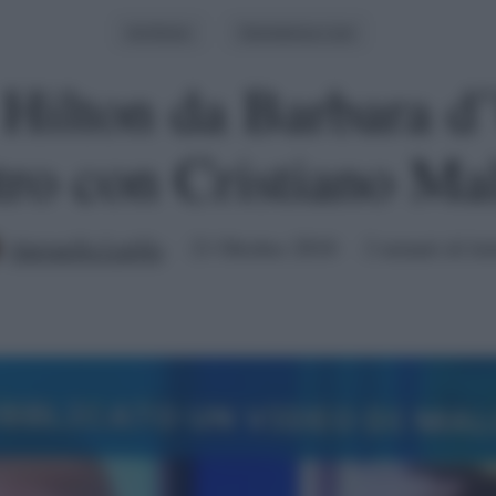
Archivio
Domenica Live
 Hilton da Barbara d
tro con Cristiano Ma
Antonella Latilla
21 Ottobre 2018
2 minuti di let