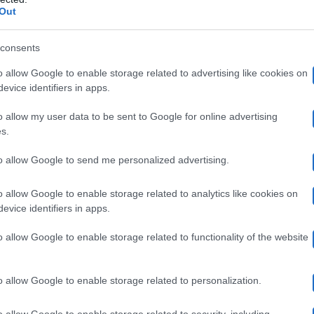
 ricorsa alla chirurgia estetica. Preservo la mia bellez
Out
 ha detto Paris. Un’idea condivisa da Barbarella che ha 
consents
e creme per il viso, che fanno bene”.
o allow Google to enable storage related to advertising like cookies on
evice identifiers in apps.
 Paris Hilton che aveva condiviso un su
o allow my user data to be sent to Google for online advertising
s.
to allow Google to send me personalized advertising.
Cristiano Malgioglio
lton ha conosciuto
,
di cui aveva 
eejay aveva postato sul suo account Instagram un filma
o allow Google to enable storage related to analytics like cookies on
evice identifiers in apps.
zia Malgy
. Un gesto che ha inorgoglito
, che ha così sce
o allow Google to enable storage related to functionality of the website
ti al mercato cinese, come sottolineato dal diretto int
lando su un paio di pump rosse ed è stato raggiunto da P
o allow Google to enable storage related to personalization.
o allow Google to enable storage related to security, including