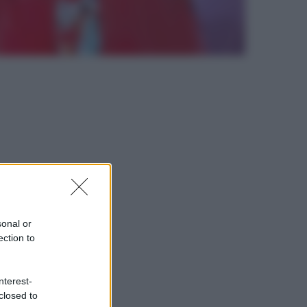
sonal or
ection to
nterest-
closed to