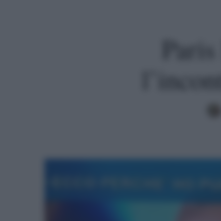
Paris
l’incon
Premi invio per cercare o ESC per uscire