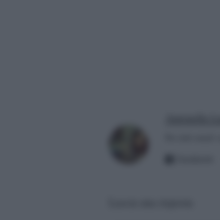
Antonella La
Per info email:
Facebook
Lascia una risposta