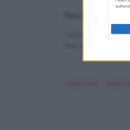
authenti
Paris Hilton in tv: 
“Sono pazza di lui, è fantas
essere apprezzato da una sta
Barbara D'Urso
Cristiano Ma