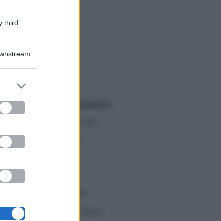
 third
Live incontra
Downstream
er and store
to grant or
arbara d’Urso a Domenica
ed purposes
ndo ha raccontato la sua
cani, passando per il
ia estetica fino al
nzato Chris Zylka
.
vere nel suo studio un
ritocchini estetici.
“Sono