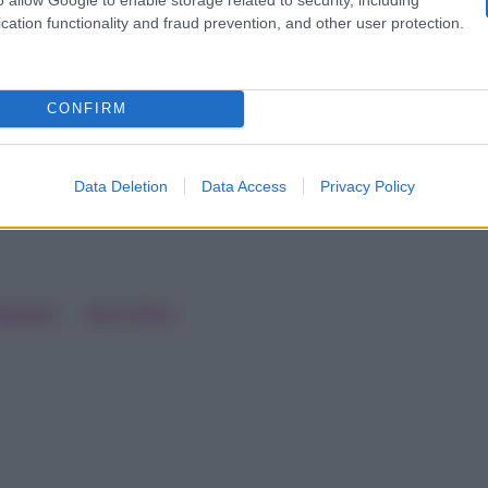
cation functionality and fraud prevention, and other user protection.
“Cristiano Malgioglio? Sono pazza di lui
CONFIRM
tico”
, ha ammesso Paris Hilton a proposito di Cristiano
r internazionale.
Data Deletion
Data Access
Privacy Policy
lgioglio
Paris Hilton