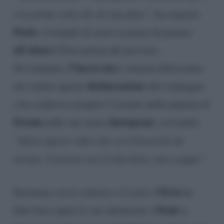
è la prima volta che do una data”,
ha risposto
Paolo
, rivelando di avere in piano di portare
all’altare
Clizia prima del previsto.
l’Incorvaia
Ovviamente,
è rimasta felicissima
dichiarazione
nel sentire questa
del compagno
e ha condiviso proprio l’estratto della puntata di
Forum
Instagram
nelle sue storie
, scrivendo:
“Adoro questi video che voi Ciavarrini mi
inviate. Ciavarro ora lo hai detto, non scappi!”.
Clivia
Insomma, tra lo scherzo e il serio,
ha
Paolo
fatto ben capire le sue intenzioni a
e,