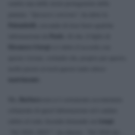
sentito una delle storie protagoniste della
puntata. “
Sposarsi conviene
“, ha detto la
Palombelli
, cercando di tirar fuori qualche
Paolo
informazione da
. Al che, il figlio di
Eleonora Giorgi
si è detto d’accordo con
questa visione, svelando che, proprio per questo,
molto presto avverrà questo tanto atteso
matrimonio
.
Barbara
Ma,
non si è certamente accontentata
solamente di quest’informazione ed è andata
tempi
subito al sodo, facendo domande sui
.
“Nel 2024, 2025?”,
ha chiesto.
“Nel 2024 dai…