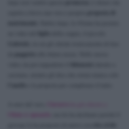
promessa
dopo aver sentito questa
, è chiaro che
proposta di
aspetta a breve una vera e propria
matrimonio
. Subito dopo, la 43enne ha postato
figlio
un video del
della coppia, il piccolo
Gabriele
, in cui gli chiede ironicamente di fare
paggetto
da
alle future nozze. Nello stesso
fidanzato
video, ha poi inquadrato il
intento a
cucinare, mentre gli dice che ormai manca solo
l’anello
e la proposta per completare il tutto.
Ciavarro
A onor del vero,
ha già chiesto a
Clizia
sposarlo
di
, ma lei ha declinato poiché il
rito civile
giovane le ha proposto di unirsi con