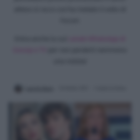
atteso sì: ecco cos'ha rivelato il volto di
Forum
Entra anche tu sul
canale WhatsApp di
Gossip e TV
per non perderti nemmeno
una notizia!
Luna De Massis
20 Ottobre 2023
3 minuti di lettura