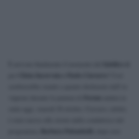
fatidico sì
È arrivato finalmente il momento del
Clizia Incorvaia e Paolo Ciavarro
per
? Così
sembrerebbe stando a quanto dichiarato dall’ex
Forum
vippone durante la puntata di
andata in
onda oggi, venerdì 20 ottobre. Ciavarro, infatti,
è stato messo alle strette dalla conduttrice del
Barbara Palombelli
programma,
, dopo aver