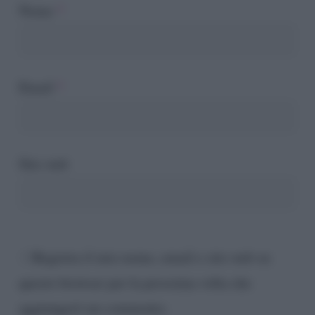
Nome
*
Email
*
Sito web
Registra il mio nome, email e sito web su
questo browser per la prossima volta che
aggiungerò un commento.