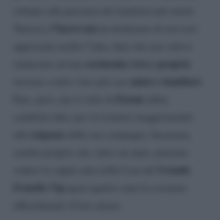
soltanto alla presenza dei familiari più stretti.
l’Incorvaia
Tuttavia,
ha dichiarato di non aver
apprezzato molto l’idea, dato che non voleva
cerimonia vera e propria
rinunciare ad una
amici e familiari
insieme a tutti i loro più cari
.
Forum
Pare, però, che il volto di
abbia
cambiato idea, per avvicinarsi maggiormente
esigenze
alle
della sua compagna. Insomma,
sembra proprio che, entro un anno, potremo
Grande
vedere la coppia nata nella Casa del
Fratello Vip
quasi quattro anni fa coronare
ufficialmente il loro amore.