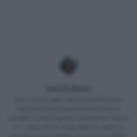
Luna De Massis
Sono cresciuta a pane e televisione ed ho avuto la
fortuna di trasformare questa passione in lavoro
iniziando a scrivere di gossip e televisione per “Gossip
e tv”. Amo la musica, di ogni genere, il cinema e la
televisione in ogni sua forma: seguo serie tv su Netflix,