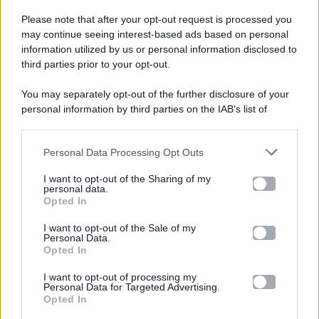
Please note that after your opt-out request is processed you
Gossip e TV è un sito di MASTE S.r.l.
may continue seeing interest-based ads based on personal
viale Luigi Majno n. 21 - 20129 Milano (MI)
information utilized by us or personal information disclosed to
third parties prior to your opt-out.
P.Iva 10909580960
You may separately opt-out of the further disclosure of your
personal information by third parties on the IAB’s list of
Categorie
downstream participants.
Gossip
Personal Data Processing Opt Outs
This information may also be disclosed by us to third parties
on the IAB’s List of Downstream Participants that may further
I want to opt-out of the Sharing of my
Televisione
disclose it to other third parties.
personal data.
Opted In
Please note that this website/app uses one or more Google
services and may gather and store information including but
I want to opt-out of the Sale of my
Programmi TV
Personal Data.
not limited to your visit or usage behaviour. You may click to
Opted In
grant or deny consent to Google and its third-party tags to
use your data for below specified purposes in below Google
Amici
I want to opt-out of processing my
consent section.
Personal Data for Targeted Advertising.
Opted In
Ballando Con Le Stelle