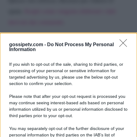
spam.
Scopri come vengono elaborati i dati
derivati dai commenti
.
gossipetv.com -
Do Not Process My Personal
Information
If you wish to opt-out of the sale, sharing to third parties, or
processing of your personal or sensitive information for
targeted advertising by us, please use the below opt-out
section to confirm your selection.
Please note that after your opt-out request is processed you
Gossip e TV è un sito di MASTE S.r.l.
may continue seeing interest-based ads based on personal
viale Luigi Majno n. 21 - 20129 Milano (MI)
information utilized by us or personal information disclosed to
third parties prior to your opt-out.
P.Iva 10909580960
You may separately opt-out of the further disclosure of your
personal information by third parties on the IAB’s list of