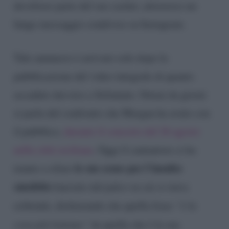
devolvere parte del suo cachet, attraverso un
lungo messaggio condiviso su Instagram.
Tale annuncio è arrivato solo dopo la
pubblicazione del video integrale di quanto
accaduto davvero a Selinunte. Ormai da giorni
si parla del confronto che Morgan ha avuto con
il pubblico,
durante il concerto del 26 agosto
nella città siciliana
. Oggi il cantautore ci ha
le sue scuse per l’insulto
tenuto a rifare
omofobo
lanciato dal palco su cui si stava
esibendo, dichiarando che quella frase
“è la
cosa più lontana”
da quella che è la sua