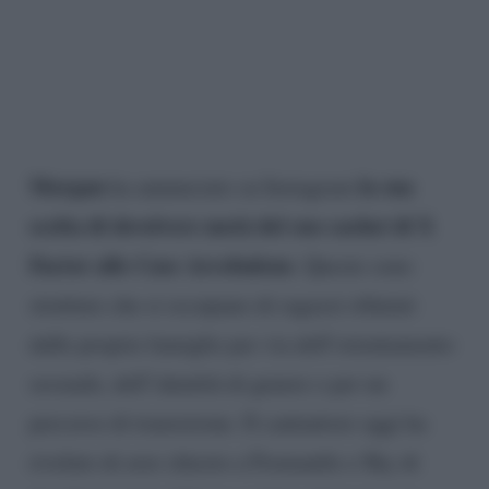
Morgan
la sua
ha annunciato su Instagram
scelta di devolvere metà del suo cachet di X
Factor alle Case Arcobaleno
. Queste sono
strutture che si occupano di ragazzi rifiutati
dalle proprie famiglie per via dell’orientamento
sessuale, dell’identità di genere o per un
percorso di transizione. Il cantautore oggi ha
rivelato di aver chiesto a Fremantle e Sky di