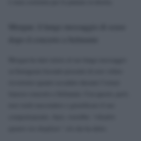
è stata sostituita per le puntate in diretta.
Morgan: il lungo messaggio di scuse
dopo il concerto a Selinunte
Morgan ha dato inizio al suo lungo messaggio
su Instagram facendo presente di aver voluto
ricostruire quanto accaduto durante l’ormai
famoso concerto a Selinunte. Con questo, però,
non vuole nascondere o giustificare il suo
comportamento. Anzi, vorrebbe
“ribadire
quanto sia sbagliato”
ciò che ha detto.