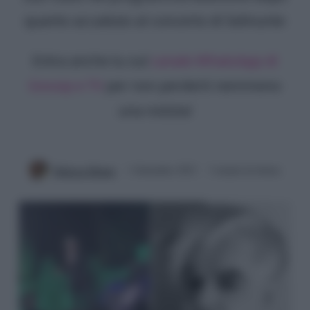
quanto accaduto al concerto di Selinunte
Entra anche tu sul
canale WhatsApp di
Gossip e TV
per non perderti nemmeno
una notizia!
Rebecca Megna
1 Settembre 2023
3 minuti di lettura