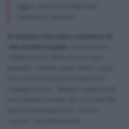
leggero, molto al di là delle reali
convinzioni e intenzioni”
Il cantautore ci ha tenuto a sottolineare di
voler accettare la gogna
, se potrà servire a
cambiare le cose. Infatti, riconosce che è
necessario
“cambiare questa cultura e questo
lessico che persistono inconsciamente nel
linguaggio di tanti”
. Morgan è consapevole di
aver commesso un errore, per cui si scusa. Per
questo, ha intenzione di far
e “un gesto
concreto”
come dimostrazione.