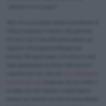
“identità di essere umano”
.
Tutto ciò sta accadendo mentre la produzione di
X Factor mantiene il silenzio sulla questione.
Ciò che è certo è che nelle prime puntate, già
registrate, del programma Morgan sarà
presente. Bisognerà capire se la messa in onda
degli appuntamenti in diretta vedrà ancora il
cantautore nel cast, visto che
si sta chiedendo la
sua uscita di scena
. In passato, un caso simile è
accaduto con Asia Argento, la quale dopo le
denunce per molestie ricevute da Jimmy Bennet