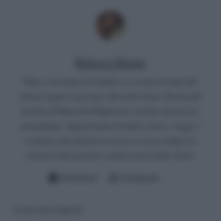
Rebecca Megna
Nata e cresciuta in Calabria, si occupa da anni del
settore legato al gossip e alla televisione. Da fan del
mondo di Maria De Filippi non si perde mai un suo
programma. Appassionata di moda, calcio, viaggi e
scrittura, ama mettersi in gioco e cerca sempre di
trovare il lato positivo, anche in un reality show!
Facebook
Instagram
Lascia una risposta