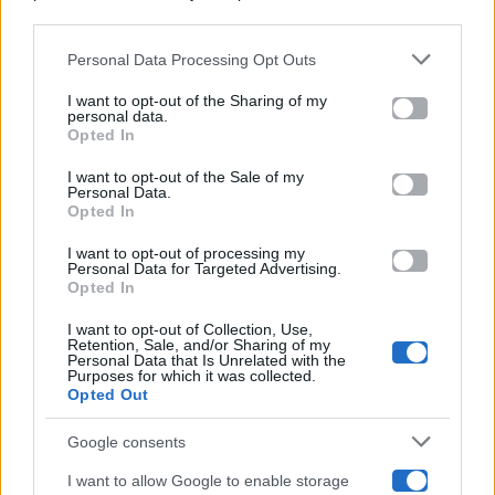
Categorie
downstream participants.
Gossip
Personal Data Processing Opt Outs
This information may also be disclosed by us to third parties
on the IAB’s List of Downstream Participants that may further
I want to opt-out of the Sharing of my
Televisione
disclose it to other third parties.
personal data.
Opted In
Please note that this website/app uses one or more Google
services and may gather and store information including but
I want to opt-out of the Sale of my
Programmi TV
Personal Data.
not limited to your visit or usage behaviour. You may click to
Opted In
grant or deny consent to Google and its third-party tags to
use your data for below specified purposes in below Google
Amici
I want to opt-out of processing my
consent section.
Personal Data for Targeted Advertising.
Opted In
Ballando Con Le Stelle
I want to opt-out of Collection, Use,
Retention, Sale, and/or Sharing of my
Grande Fratello
Personal Data that Is Unrelated with the
Purposes for which it was collected.
Opted Out
Isola Dei Famosi
Google consents
Pechino Express
I want to allow Google to enable storage