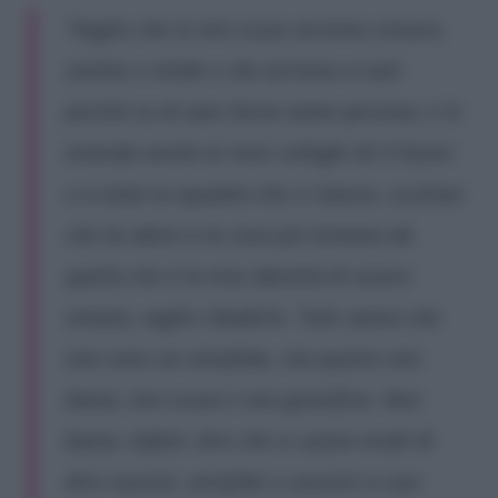
“Voglio che le mie scuse arrivino sincere,
sentite e nitide e che arrivino a tutti
perché so di aver ferito tante persone, e le
estendo anche ai miei colleghi di X Factor
e a tutta la squadra che ci lavora. La frase
che ho detto è la cosa più lontana da
quella che è la mia identità di essere
umano, voglio ribadirlo. Tutti sanno che
non sono un omofobo, ma questo non
basta, non scusa e non giustifica. Non
basta, infatti, dire che si usano modi di
dire razzisti, omofobi o sessisti a cuor