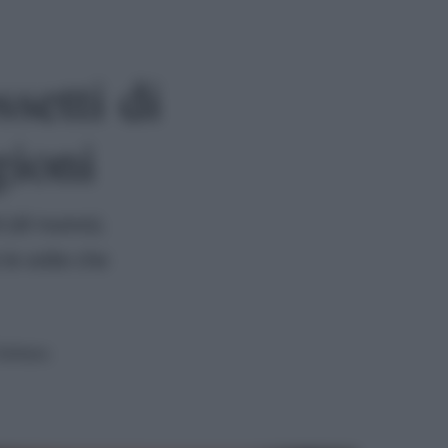
setti di
gioni
i (di nuovo).
 le volte che
lettura