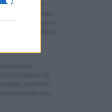
l naso. Basti ricordare
a orrenda
e violenta contro
arpiglia
. Anche loro per un
a una relazione che sembrava
derlo visto che Monia
 di estremamente
cile trovare qualcuno che
giustamente, essere le sue
 tempo perché ormai siamo