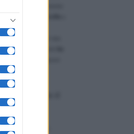
di Sergio e Greta insieme
mamma Marcella
lcanica
a
a Bonifacio
aveva
a allo scoperto. E per una
ha
tta la famiglia Rossetti
a da un paio di intermezzi
no fatto storcere il
ma la loro relazione è