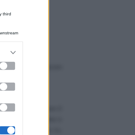
 third
Downstream
er and store
to grant or
ed purposes
ossetti
hanno annunciato
o come procedono le
pochissimo confermato il
 lui era andato a Dubai si
ip fatti solo per hype). Le