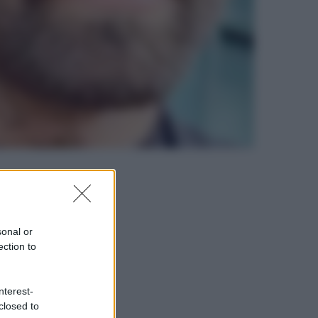
sonal or
ection to
nterest-
closed to