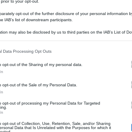
 prior to your opt-out.
rately opt-out of the further disclosure of your personal information by
he IAB’s list of downstream participants.
tion may also be disclosed by us to third parties on the IAB’s List of 
 that may further disclose it to other third parties.
 that this website/app uses one or more Google services and may gath
l Data Processing Opt Outs
including but not limited to your visit or usage behaviour. You may click 
 to Google and its third-party tags to use your data for below specifi
Monia La Ferrera e Josh Carter R
ere we go again”
,
o opt-out of the Sharing of my personal data.
ogle consent section.
In
definitiva stavolta o ricomincia il tira e molla? Vediam
la loro famiglia.
o opt-out of the Sale of my Personal Data.
In
to opt-out of processing my Personal Data for Targeted
Sergio Maria D’Ottavi e Greta Rossetti
ti?
hanno da 
ing.
In
amma. Anche loro ne hanno avuti di tira e molla, quando
o opt-out of Collection, Use, Retention, Sale, and/or Sharing
che se qualcuno ipotizzava che si trattasse di finti goss
ersonal Data that Is Unrelated with the Purposes for which it
lected.