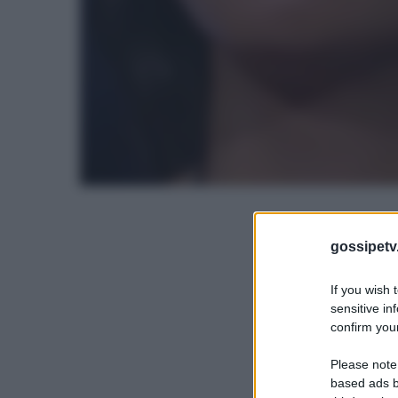
gossipetv
If you wish 
sensitive in
confirm your
Please note
based ads b