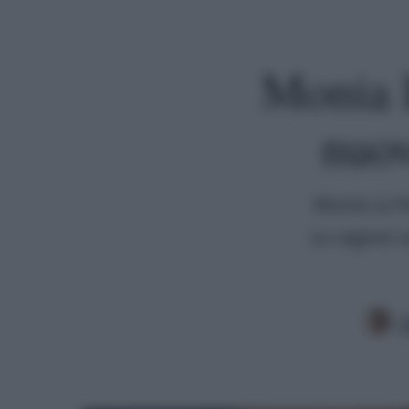
Monia L
nuov
Monia La Fer
Le ragioni s
A
Premi invio per cercare o ESC per uscire