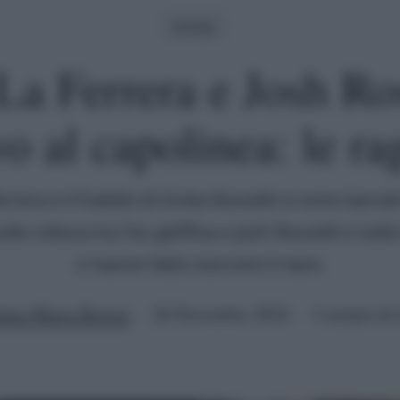
Gossip
a Ferrera e Josh Ros
o al capolinea: le ra
rera e il fratello di Greta Rossetti si sono lasciat
ulla rottura tra l'ex gieffina e Josh Rossetti e tutte
ci hanno fatto storcere il naso.
nna Maria Ristori
26 Novembre 2024
3 minuti di 