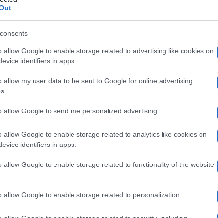
paparazzate
ip avevano ricevuto supporto dalle continue
Out
ero di essersi lasciati. Poi si era messa in mezzo la vu
consents
Marcell
 nei loro fan. Sempre insieme a Sergio, mamma
o allow Google to enable storage related to advertising like cookies on
 festa di compleanno di Greta, la coppia è di nuovo uscit
evice identifiers in apps.
ne è un’altra che scoppia. Monia, ormai legatissima a tu
o allow my user data to be sent to Google for online advertising
s.
ne della sua storia con Josh, iniziata a gennaio e segnat
to allow Google to send me personalized advertising.
o allow Google to enable storage related to analytics like cookies on
evice identifiers in apps.
sh: le ragioni (e tutte le volte che ci han
o allow Google to enable storage related to functionality of the website
o allow Google to enable storage related to personalization.
Monia e Josh
rano sparite le varie foto di coppia tra
, 
o allow Google to enable storage related to security, including