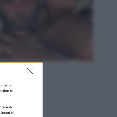
sonal or
ection to
nterest-
closed to