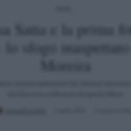
Gossip
a Satta e la prima f
: lo sfogo inaspettato
Moreira
 le critiche e polemiche l'ex Velina di Striscia la n
tennista sono molto presi da questa liaison
Antonella Latilla
3 Aprile 2023
3 minuti di lett