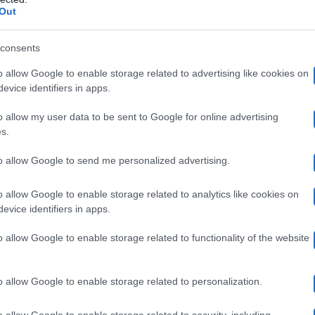
ssa Satta e Matteo Berrettini hanno vissuto giorni indi
Out
mmortalare e condividere sui social network. Anche ques
consents
l’ex moglie di Boateng la causa del periodo
ritengono
o allow Google to enable storage related to advertising like cookies on
ova fidanzata in un’intervista, ribadendo che anche uno 
evice identifiers in apps.
to negativo.
o allow my user data to be sent to Google for online advertising
s.
Juliana Moreia, soubrette brasilian
ia si è schierata
to allow Google to send me personalized advertising.
i amiche di
Melissa Satta
. La showgirl sudamericana ha
o allow Google to enable storage related to analytics like cookies on
la Satta intenta a baciare e ad abbracciare
Berrettini:
evice identifiers in apps.
o allow Google to enable storage related to functionality of the website
 meravigliosi, punto e basta. Vi lovvo e vi auguro tutt
 solo cattiverie, ricordatevi che ognuno dà al prossim
o allow Google to enable storage related to personalization.
n esame di coscienza e curatevi perché il vostro velen
o allow Google to enable storage related to security, including