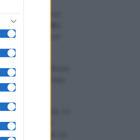
menticabili, che la
ta volta, però, non sono
 no in campo di Matteo.
sportivo ha il diritto di
a
nonché moglie di Edoardo
 commentato con un lungo
a la felicità del mondo. E a
o solo quello che ha
o sarà tossico solo per voi