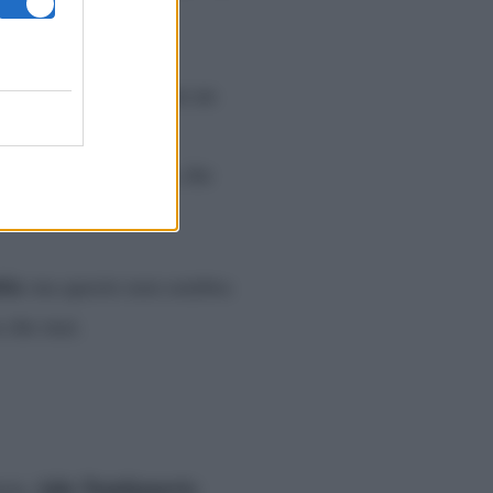
 voluto replicare con un
 finita male
to mollare la Satta, che
tta
ma questo non sembra
a che mai.
Ajla Tomljanovic
ista
.