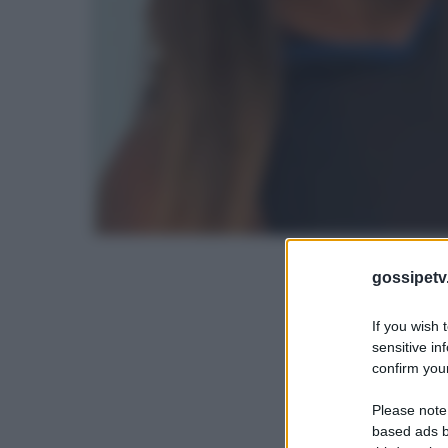
gossipetv
If you wish 
sensitive in
confirm your
Please note
based ads b