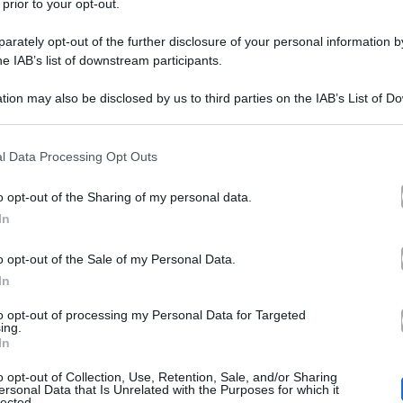
 prior to your opt-out.
rately opt-out of the further disclosure of your personal information by
he IAB’s list of downstream participants.
tion may also be disclosed by us to third parties on the IAB’s List of 
 that may further disclose it to other third parties.
 that this website/app uses one or more Google services and may gath
l Data Processing Opt Outs
including but not limited to your visit or usage behaviour. You may click 
 to Google and its third-party tags to use your data for below specifi
o opt-out of the Sharing of my personal data.
ogle consent section.
rrettini
fanno sul serio. A quattro mesi dal primo incon
In
oppia è uscita ufficialmente allo scoperto. L’ex Velina d
o opt-out of the Sale of my Personal Data.
In
mo account Instagram un selfie insieme al celebre tennis
a Miami,
canto a Berrettini la Satta è volata
dove il 26e
to opt-out of processing my Personal Data for Targeted
ing.
In
nnis, per trascorrere con lui qualche ora di amore e rel
o opt-out of Collection, Use, Retention, Sale, and/or Sharing
ersonal Data that Is Unrelated with the Purposes for which it
lected.