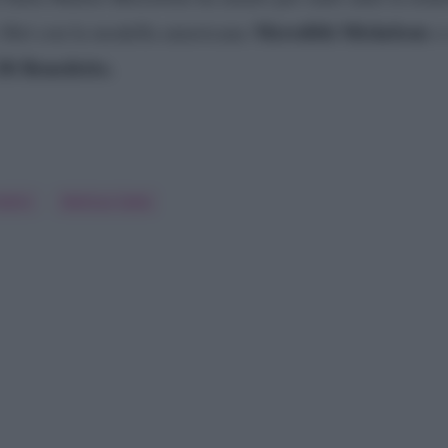
Meredith Mickelson
i flirt con la modella americana
e 
Di Benedetto.
ttini
Melissa Satta