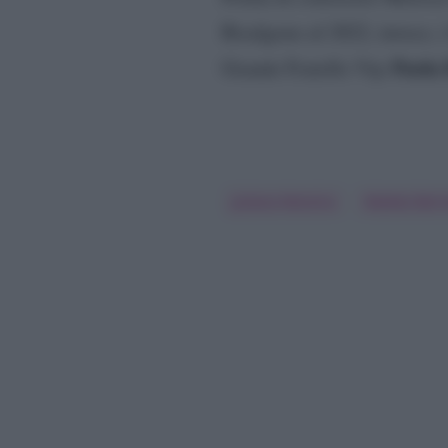
Risalgono al 2022, invece, 
Paola 
Grande Fratello Vip
Juliana Moreira
Matteo Berre