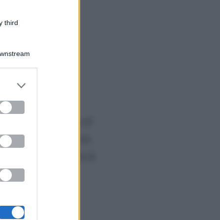
 third
Downstream
er and store
to grant or
ed purposes
tro, avvenuto grazie ad
i Striscia la notizia ha
ta, più piccolo di lei di
nne ha disputato
ax.