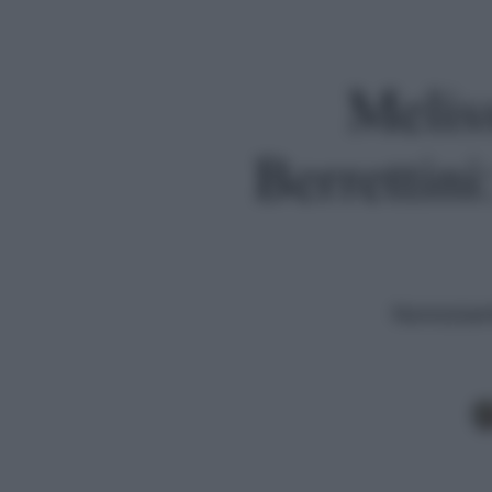
Meliss
Berrettini
Nonostante
Premi invio per cercare o ESC per uscire