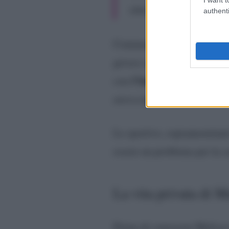
stessi. Peace and love”
authenti
Commento che è piaciuto mol
grosso cuore. Con Matteo Ber
l’imprenditore Mattia
con
aveva riposto tanta fiducia 
Lo sportivo, soprannomina
essere un problema per la co
La vita privata di M
Prima di conoscere Melissa 