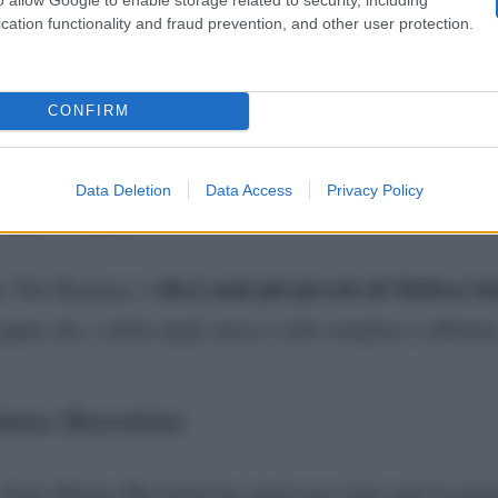
cation functionality and fraud prevention, and other user protection.
to ai fan della coppia ma pure a Melissa Satta, che ha
CONFIRM
rettini la 36enne è tornata a sorridere dopo la liaison
 Rivetti.
A un passo dalla convivenza l’uomo ha preferi
Data Deletion
Data Access
Privacy Policy
in questo legame.
dieci anni più piccolo di Melissa Sa
to The Hammer, è
ppia che, a detta degli amici, è più complice e affiatat
atteo Berrettini
Satta Matteo Berrettini ha amato per tanti anni la tenn