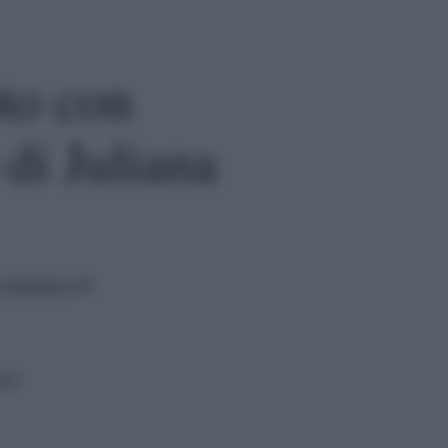
oto con
 di Juliana
otizia e il
ura