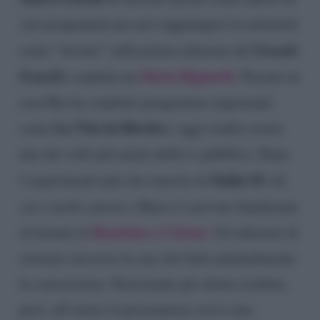
vari programmi per poi raggiungere la notorietà
Grande
come “inviato” nella prima edizione del
Fratello
Daria Bignardi
condotta da
. Passato in
casa Rai ha condotto programmi importanti
La Vita in Diretta
come
e oggi risulta essere
uno dei volti più amati della tv pubblica. Dopo
Italia Si!
l’esperimento più che riuscito di
(di
cui è anche autore)
, Marco è arrivato finalmente
Reazione a Catena
al timone di
. Un’edizione di
estremo successo la sua che batte puntualmente
la concorrenza. Nonostante gli ottimi risultati,
però, all’inizio il presentatore aveva una