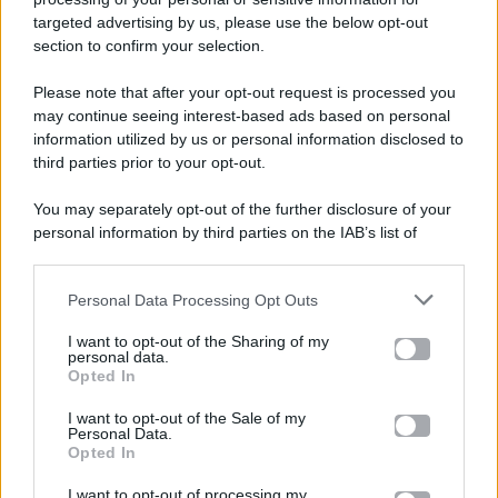
targeted advertising by us, please use the below opt-out
section to confirm your selection.
Please note that after your opt-out request is processed you
Gossip e TV è un sito di MASTE S.r.l.
may continue seeing interest-based ads based on personal
viale Luigi Majno n. 21 - 20129 Milano (MI)
information utilized by us or personal information disclosed to
third parties prior to your opt-out.
P.Iva 10909580960
You may separately opt-out of the further disclosure of your
personal information by third parties on the IAB’s list of
Categorie
downstream participants.
Gossip
Personal Data Processing Opt Outs
This information may also be disclosed by us to third parties
on the IAB’s List of Downstream Participants that may further
I want to opt-out of the Sharing of my
Televisione
disclose it to other third parties.
personal data.
Opted In
Please note that this website/app uses one or more Google
services and may gather and store information including but
I want to opt-out of the Sale of my
Programmi TV
Personal Data.
not limited to your visit or usage behaviour. You may click to
Opted In
grant or deny consent to Google and its third-party tags to
use your data for below specified purposes in below Google
Amici
I want to opt-out of processing my