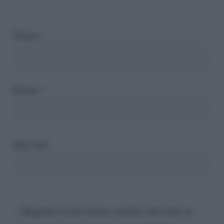
Nome
*
Email
*
Sito web
Registra il mio nome, email e sito web su