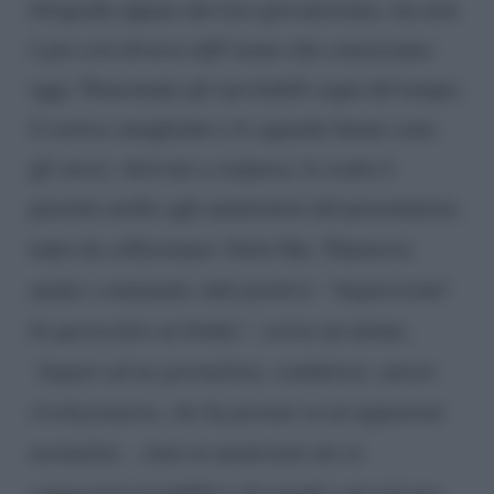
fotografia appare davvero giovanissimo, ma non
è poi così diverso dall’uomo che conosciamo
oggi. Nonostante gli inevitabili segni del tempo,
il sorriso smagliante e lo sguardo buono sono
gli stessi. Arrivato a sorpresa, lo scatto è
piaciuto molto agli ammiratori del presentatore,
tanto da collezionare
3mila
like. Numerosi
anche i commenti, tutti positivi:
“Augurissimi!
In questa foto un bimbo”
, scrive un utente,
“Auguri ad un giornalista, conduttore, autore
rivoluzionario, che ha portato in un’apparente
normalità… tutta la modernità che lo
consacrerà al pubblico di grandi e piccini per