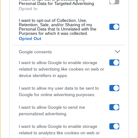
consent section.
Personal Data for Targeted Advertising.
Opted In
Ballando Con Le Stelle
I want to opt-out of Collection, Use,
Retention, Sale, and/or Sharing of my
Grande Fratello
Personal Data that Is Unrelated with the
Purposes for which it was collected.
Opted Out
Isola Dei Famosi
Google consents
Pechino Express
I want to allow Google to enable storage
related to advertising like cookies on web or
Uomini E Donne
device identifiers in apps.
I want to allow my user data to be sent to
Google for online advertising purposes.
Maste S.r.l.
I want to allow Google to send me
Chi siamo
personalized advertising.
Collabora con noi
I want to allow Google to enable storage
related to analytics like cookies on web or