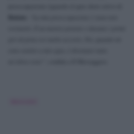
preoccupazione riguardo al quiz show estivo di
Raiuno
.
“La mia preoccupazione è stata non
rovinarlo. È un motore potente e durante i primi
giri di pista ero molto accorto. Poi, quando mi
sono sentito a mio agio, è diventato tutta
un’altra cosa!”
, confida a Il Messaggero.
Marco Liorni