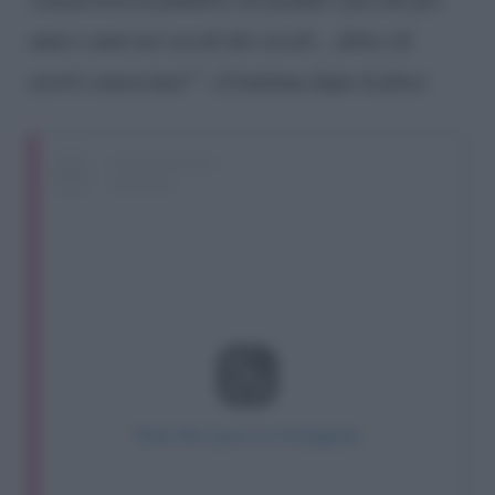
anni e anni nei secoli dei secoli… felice di
averti conosciuto!”
.
(Continua dopo la foto)
View this post on Instagram