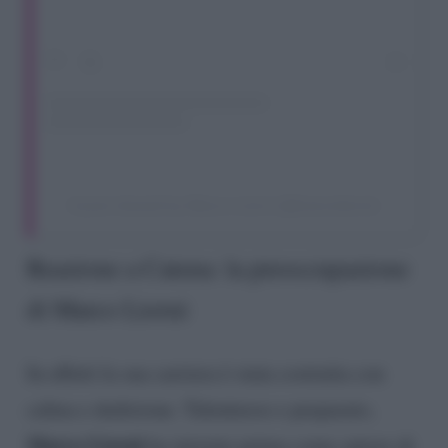
A post shared by Marco Liorni (@marcoliorni)
Reazione a Catena: la preoccupazione
di Marco Liorni
In effetti la sua carriera è stata costruita con
calma e dedizione. Talentuoso e preparato,
Marco Liorni
ha iniziato prima come autore di