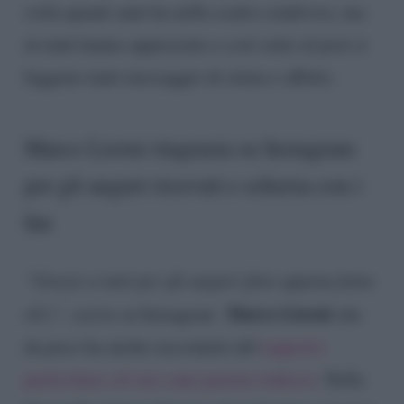
svela quanti anni ha nella scatto condiviso, ma
in tanti hanno apprezzato e così sotto al post si
leggono tanti messaggio di stima e affetto.
Marco Liorni ringrazia su Instagram
per gli auguri ricevuti e scherza con i
fan
“Grazie a tutti per gli auguri (foto appena fatta
Marco Liorni
eh!)”
, scrive su Instagram
che
da poco ha anche raccontato del
rapporto
particolare col suo cane pastore tedesco
. Nella