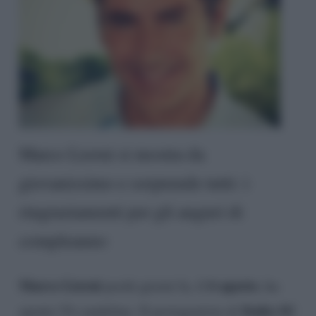
Marco Liorni si mostra da
giovanissimo e sorprende tutti: i
ringraziamenti per gli auguri di
compleanno
Marco Liorni
6 agosto
pochi giorni fa, il
, ha
Italia Si!
spento 54 candeline. Il protagonista di