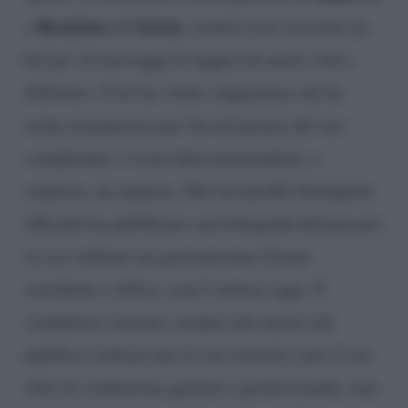
Reazione a Catena
e
, sembra aver ricevuto un
bel po’ di messaggi di auguri da amici, fan e
followers. Così ha voluto ringraziare chi ha
avuto un pensiero per lui nel giorno del suo
compleanno e lo ha fatto mostrandosi, a
sorpresa, da ragazzo. Dal suo profilo Instagram
ufficiale ha pubblicato una fotografia del passato
in cui vediamo un giovanissimo Liorni
sorridente e felice, com’è tuttora oggi. Il
conduttore romano, sempre più amato dal
pubblico italiano per la sua solarità e per il suo
stile di conduzione garbato e professionale, non