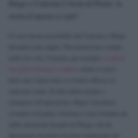
Diego e Caterina L’Isola di Pietro: la
storia d’amore ci sarà?
Ci sono buone possibilità che Caterina e Diego
diventino una coppia. Non pioverà per sempre
nelle loro vite. Caterina, per esempio,
scoprirà
che potrà ritornare a vedere
, anche se non è
detto che l’intervento si rivelerà efficace al
cento per cento. Si dirà subito pronta a
sottoporsi all’operazione. Dopo l’incidente
avvenuto col padre, Caterina è stata riempita da
mille attenzioni da parte di Diego, che ha
dimostrato di nutrire un forte sentimento nei