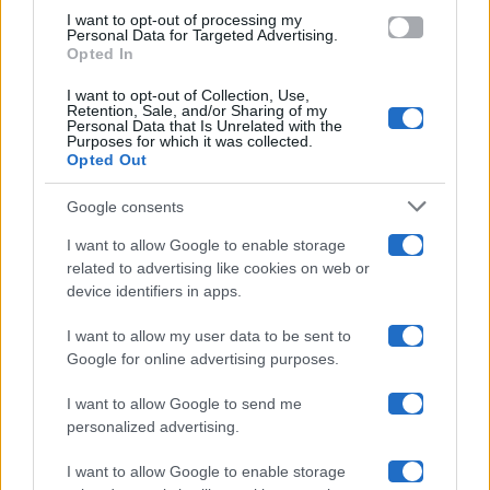
use your data for below specified purposes in below Google
Amici
I want to opt-out of processing my
consent section.
Personal Data for Targeted Advertising.
Opted In
Ballando Con Le Stelle
I want to opt-out of Collection, Use,
Retention, Sale, and/or Sharing of my
Grande Fratello
Personal Data that Is Unrelated with the
Purposes for which it was collected.
Opted Out
Isola Dei Famosi
Google consents
Pechino Express
I want to allow Google to enable storage
related to advertising like cookies on web or
Uomini E Donne
device identifiers in apps.
I want to allow my user data to be sent to
Google for online advertising purposes.
Maste S.r.l.
I want to allow Google to send me
Chi siamo
personalized advertising.
Collabora con noi
I want to allow Google to enable storage