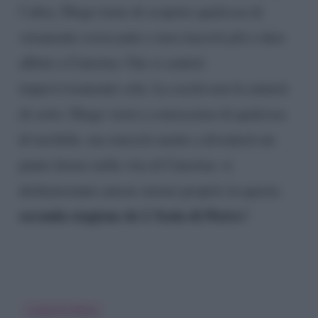
l’altra. Diego teme di scoprire qualcosa di
veramente scioccante e non riuscirà più a dare
affetto a Caterina. Che si sentirà
improvvisamente sola. La cecità non la aiuterà
di certo. Diego verrà a conoscenza di qualcosa
di terribile, ma riuscirà anche a diventerà un
punto fermo nella vita di Caterina: si
dichiareranno amore eterno proprio in questa
seconda stagione de L’Isola di Pietro
?
L'isola Di Pietro