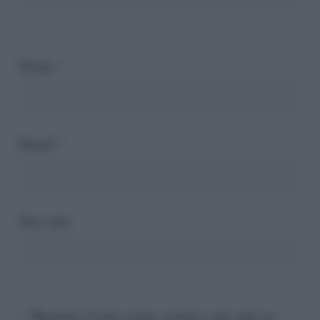
Nome
*
Email
*
Sito web
Registra il mio nome, email e sito web su