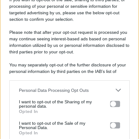
processing of your personal or sensitive information for
targeted advertising by us, please use the below opt-out
section to confirm your selection.
Please note that after your opt-out request is processed you
Gossip e TV è un sito di MASTE S.r.l.
may continue seeing interest-based ads based on personal
viale Luigi Majno n. 21 - 20129 Milano (MI)
information utilized by us or personal information disclosed to
third parties prior to your opt-out.
P.Iva 10909580960
You may separately opt-out of the further disclosure of your
personal information by third parties on the IAB’s list of
Categorie
downstream participants.
Gossip
Personal Data Processing Opt Outs
This information may also be disclosed by us to third parties
on the IAB’s List of Downstream Participants that may further
I want to opt-out of the Sharing of my
Televisione
disclose it to other third parties.
personal data.
Opted In
Please note that this website/app uses one or more Google
services and may gather and store information including but
I want to opt-out of the Sale of my
Programmi TV
Personal Data.
not limited to your visit or usage behaviour. You may click to
Opted In
grant or deny consent to Google and its third-party tags to