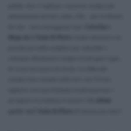
quindi, che si vogliano conoscere sempre più
informazioni sul loro conto. Che – per la felicità
Caterina e
dei fan – non scarseggiano mai.
Diego de L’Isola di Pietro
stanno attraverso un
periodo per nulla semplice per entrambi e
vedranno allontanarsi sempre di più quel sogno
di vivere un’amore da favola. Le difficoltà
saranno una costante nella loro vita? Il loro
rapporto avrà una fortunata trasformazione o
ultimi
un’improvvisa battuta d’arresto? Gli
spoiler
su L’Isola di Pietro 2
chiariscono tutto!