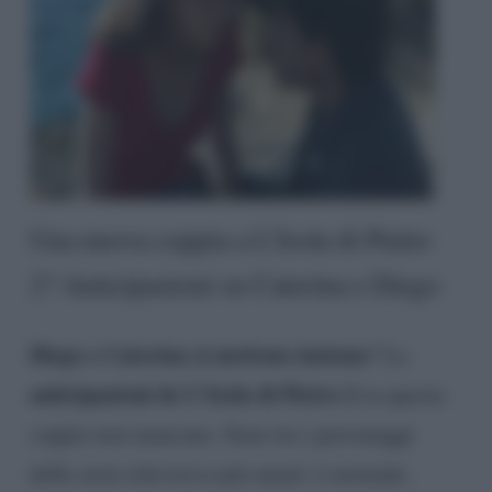
Una nuova coppia a L’Isola di Pietro
2? Anticipazioni su Caterina e Diego
Diego e Caterina si mettono insieme
? Le
anticipazioni de L’Isola di Pietro 2
su questa
coppia non mancano. Sono tra i personaggi
della serie televisiva più amati: è normale,