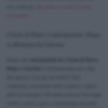
suoi confronti.
Ma qualcosa cambierà nella
terza punta
…
L’Isola di Pietro 2 anticipazioni: Diego
si allontana da Caterina
anticipazioni de L’Isola di Pietro
Stando alle
,
Diego e Caterina
si allontaneranno per colpa
del ragazzo. Cosa gli succederà? Sarà
totalmente concentrato nello scoprire i segreti
della sua famiglia. Gli hanno nascosto fin troppe
verità e, a poco a poco, emergeranno una dopo