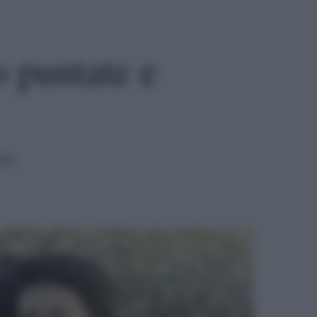
 puntate e
ura