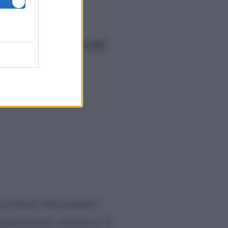
attori del
to, troverete gli
va fiction. Non perdetevi
 appuntamento: domenica 31