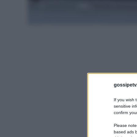
gossipetv
If you wish 
sensitive in
confirm your
Please note
based ads b