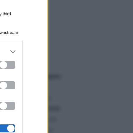
 third
 puntate sono,
Downstream
 le ultime
er and store
to grant or
ed purposes
ni su L’amore strappato
,
Ferilli
protagonista.
oncluderà con la terza
storia
ma che racconta una
ù la figlia a causa di un
pata dalle sue braccia –