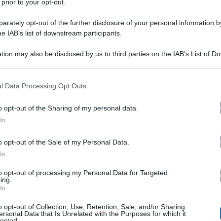
 prior to your opt-out.
rately opt-out of the further disclosure of your personal information by
he IAB’s list of downstream participants.
L’amore strappato: quante
tion may also be disclosed by us to third parties on the IAB’s List of 
 that may further disclose it to other third parties.
quando inizia e quali sono
 that this website/app uses one or more Google services and may gath
l Data Processing Opt Outs
anticipazioni?
including but not limited to your visit or usage behaviour. You may click 
 to Google and its third-party tags to use your data for below specifi
o opt-out of the Sharing of my personal data.
ogle consent section.
In
nuove anticipazio
Ora conosciamo
fiction di Canale 5
Sabrina 
la
con
o opt-out of the Sale of my Personal Data.
In
31 marzo 2019
Comincerà il
e si c
to opt-out of processing my Personal Data for Targeted
puntata. Una fiction molto breve, 
ing.
In
calvario vissuto da due genitori costretti a non vedere pi
o opt-out of Collection, Use, Retention, Sale, and/or Sharing
 Ferilli – che interpreterà la mamma della bambina strap
ersonal Data that Is Unrelated with the Purposes for which it
lected.