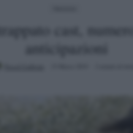
Televisione
trappato cast, numero
anticipazioni
Pascal Ciuffreda
23 Marzo 2019
2 minuti di lett