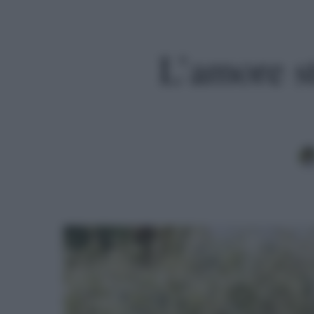
L’amore s
Premi invio per cercare o ESC per uscire