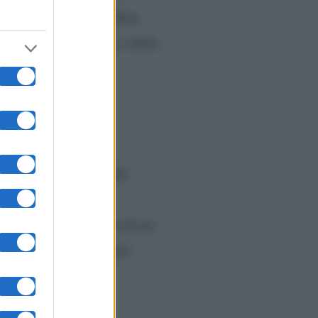
i anni… tanti anni. Tutto
io ha abusato di lei e della
 di due anni ma, quando
 periodo passato in
una famiglia distrutta da un
ragazza, che si chiederà