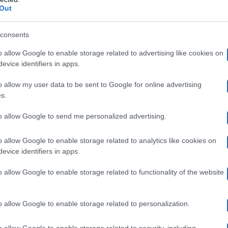
Out
 far emergere la verità, ma nel frattempo passeranno gl
 nipote quindicenne dei due genitori-protagonisti: suo z
consents
nfessione che cambierà per sempre la vita di tutti.
o allow Google to enable storage related to advertising like cookies on
evice identifiers in apps.
o allow my user data to be sent to Google for online advertising
 strappato: anticipazioni sulla trama
s.
to allow Google to send me personalized advertising.
nvece il padre accusato di molestie. Sconterà una pena
ardi: non riuscirà a rintracciare sua figlia che, dopo un
o allow Google to enable storage related to analytics like cookies on
evice identifiers in apps.
ta da una famiglia.
Una storia vera
, dal grande impatto: 
o allow Google to enable storage related to functionality of the website
icoltà di incontrare quella bambina diventata ormai una 
 genitori si sono dimenticati per sempre di lei.
o allow Google to enable storage related to personalization.
o allow Google to enable storage related to security, including