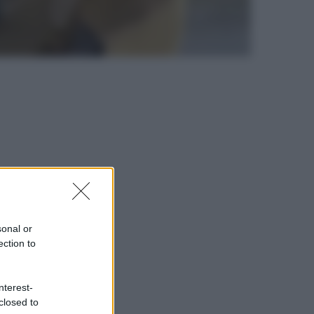
sonal or
ection to
nterest-
closed to