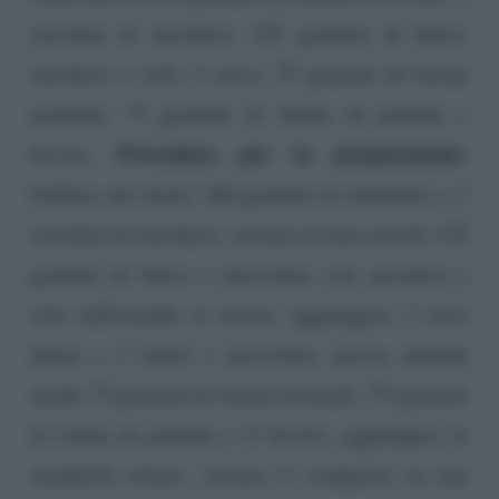
cucchiai di zucchero, 125 grammi di burro,
zucchero a velo, 4 uova, 75 grammi di farina
normale, 75 grammi di farina di polenta e
Procedura per la preparazione:
lievito.
frullare nel mixer 160 grammi di mandorle e 2
cucchiai di zucchero; versare in una ciotola 125
grammi di burro e mescolare con zucchero a
velo utilizzando la frusta; aggiungere 2 uova
intere e 2 tuorli e mescolare ancora unendo
anche 75 grammi di farina normale, 75 grammi
di farina di polenta e il lievito; aggiungere le
mandorle tritate, versare il composto in una