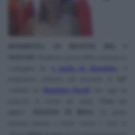
BENEDETTA, LE RICETTE DEL 9
MAGGIO.
Penultimo giorno della settimana in
I menù di Benedetta
,
compagnia de
il
La7
programma culinario del preserale di
Benedetta Parodi
condotto da
che oggi ha
“Cena tra
proposto le ricette del menù
amici”.
FILETTO IN ROSA.
La prima
pietanza portata a tavola stasera è stato lo
filetto in rosa,
sfizioso
per la cui preparazione si