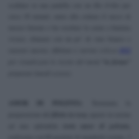
scaldare in una padella con un filo d’olio per
circa 10 minuti; unire alla cottura il succo di
mezzo limone e far rosolare la carne a fiamma
vivace; sfumare con un po’ di vino bianco e
QUI
cuocere ancora; affettare e servire
(clicca
“in forma”
per visualizzare le ricette del menù
prepa
rate lunedì scorso)
.
AMOR DI
POLENTA
. Terminata la
filetto in rosa,
preparazione del
spazio in cucina
torta amor di polenta,
ad una splendida
realizzata con 60 grammi di mandorle tostate, 2