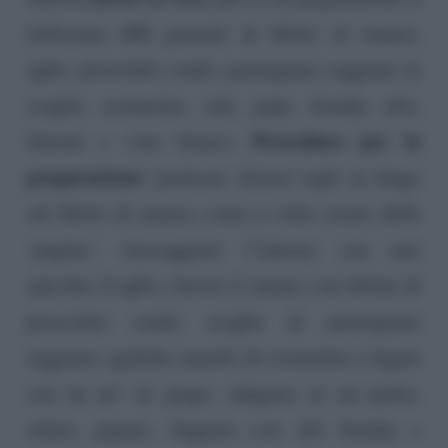
utilizzano 600 grammi di filetto di manzo,
aglio, prosciutto crudo, parmigiano reggiano in
scaglie, rosmarino, sale, pepe, brandy, olio,
Procedura per la
limone e vino bianco.
preparazione:
praticare diversi tagli in lungo
sul filetto di manzo, come a voler creare delle
‘pagine’; massaggiare l’interno con uno
spicchio d’aglio; farcire il manzo con fettine di
prosciutto crudo, scaglie di parmigiano
reggiano, qualche rametto di rosmarino e legare
con un po’ di spago; adagiare su un piatto,
salare, pepare, bagnare con del brandy e