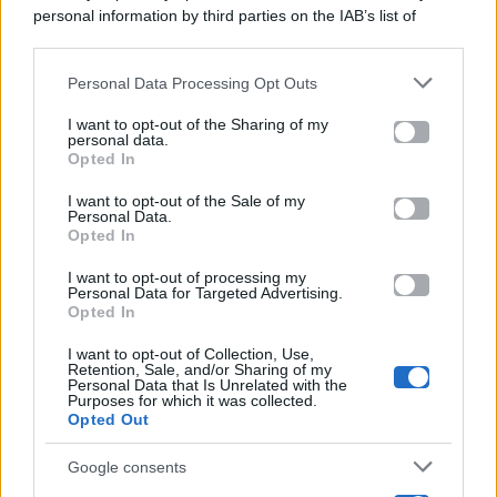
personal information by third parties on the IAB’s list of
Categorie
downstream participants.
Gossip
Personal Data Processing Opt Outs
This information may also be disclosed by us to third parties
on the IAB’s List of Downstream Participants that may further
I want to opt-out of the Sharing of my
Televisione
disclose it to other third parties.
personal data.
Opted In
Please note that this website/app uses one or more Google
services and may gather and store information including but
I want to opt-out of the Sale of my
Programmi TV
Personal Data.
not limited to your visit or usage behaviour. You may click to
Opted In
grant or deny consent to Google and its third-party tags to
use your data for below specified purposes in below Google
Amici
I want to opt-out of processing my
consent section.
Personal Data for Targeted Advertising.
Opted In
Ballando Con Le Stelle
I want to opt-out of Collection, Use,
Retention, Sale, and/or Sharing of my
Grande Fratello
Personal Data that Is Unrelated with the
Purposes for which it was collected.
Opted Out
Isola Dei Famosi
Google consents
Pechino Express