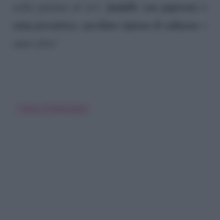
farfalle con peperoni e
nella puntata di ieri:
rana pescatrice, zucchine ripiene di salmone
e
tante altre!
I Menu Di Benedetta