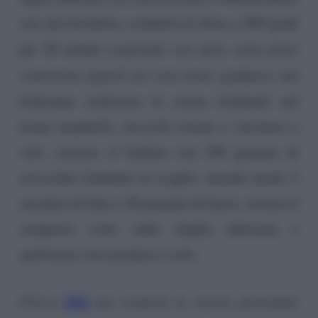
con una forchetta; scaldarla in forno a 200 gradi
per 20 minuti
(coprendo con altra carta forno
contenente fagioli per non farla gonfiare)
; nel
frattempo realizzare la crema frullando nel
mixer mandorle, nocciole tostate e zucchero a
velo; cuocere il frullato con 100 grammi di
cioccolato fondente in scaglie, unendo anche 5
cucchiai di latte e 40 grammi di burro; versare il
composto cotto sulla sfoglia infornata e
spolverare con zucchero a velo.
QUI
Clicca
per scoprire le ricette presentate