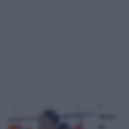
I
MENU’
DI