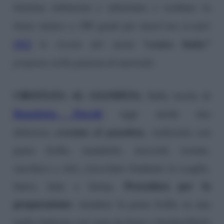
formina imburrata e infarinata e scaldare in
forno statico a 180 gradi per mezz’ora
(scopri
QUI
“centro
Italia”
le ricette del menù
proposte nella puntata di martedì)
.
CROSTATA AL GIANDUIA.
Sulla tavola di
Benedetta Parodi
oggi anche una
crostata al gianduia,
deliziosa
realizzata con
pasta frolla, mandorle, nocciole tostate,
zucchero a velo, cioccolato fondente in scaglie,
Procedura per la
burro, latte e farina.
preparazione:
stendere la pasta frolla su una
teglia foderata con carta da forno e bucherellarla