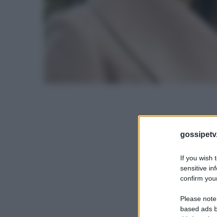
gossipetv
If you wish 
sensitive in
confirm your
Please note
based ads b