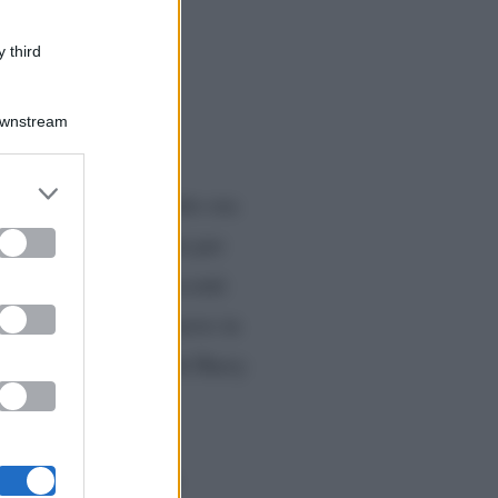
 third
Downstream
er and store
attenzione, soprattutto ora
to grant or
ed purposes
lo III e Lady Diana sta per
er via dei nuovi racconti
 famiglia reale di nuovo in
cumentario scandalo di Harry
non poca confusione
.