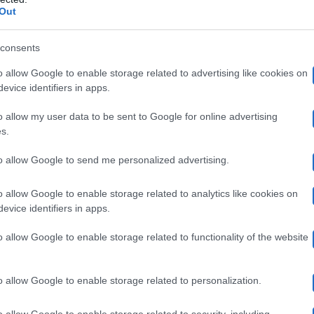
e, i due coniugi protagonisti della Megxit si sarebbero 
Out
ngham Palace. Contraddicendosi a vicenda così spesso 
consents
iprese del documentario. Entrando nel dettaglio, alcune
o allow Google to enable storage related to advertising like cookies on
e Harry avrebbe scritto nella sua autobiografia. Cosa è
evice identifiers in apps.
tà? Quella raccontata nel documentario o nelle memorie d
o allow my user data to be sent to Google for online advertising
s.
mato la questione, così che il documentario e il libro n
to allow Google to send me personalized advertising.
 e Meghan avrebbero fatto delle importanti richiest
o allow Google to enable storage related to analytics like cookies on
vevano rivelato per avviare il progetto. Questa indiscre
evice identifiers in apps.
tinua a non fidarsi di Meghan Markle. Se la verità è una,
o allow Google to enable storage related to functionality of the website
ugi non corrispondono?
o allow Google to enable storage related to personalization.
o allow Google to enable storage related to security, including