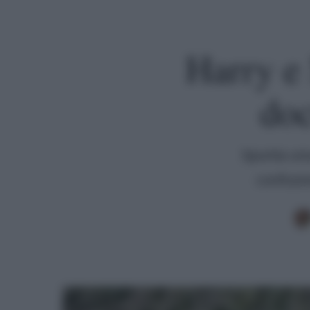
Harry e 
doc
Spunta una
confusio
Premi invio per cercare o ESC per uscire