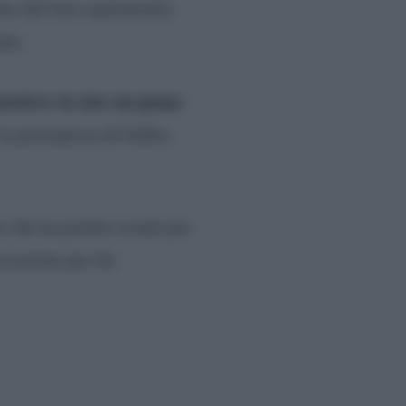
rno del loro matrimonio.
nte.
ettere in atto un piano
la principessa di Galles
e che ha portato avanti per
occasione per far