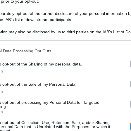
 prior to your opt-out.
rately opt-out of the further disclosure of your personal information by
he IAB’s list of downstream participants.
tion may also be disclosed by us to third parties on the IAB’s List of 
 that may further disclose it to other third parties.
 that this website/app uses one or more Google services and may gath
l Data Processing Opt Outs
oglie Meghan Markle
continuano a essere al centro dell’
including but not limited to your visit or usage behaviour. You may click 
 to Google and its third-party tags to use your data for below specifi
documentario su Netflix
. Non solo, il figlio di Re Car
o opt-out of the Sharing of my personal data.
ogle consent section.
In
afia. A Buckingham Palace pare esserci molta tensione p
 Corona spera che quanto da loro dichiarato non getti la
o opt-out of the Sale of my Personal Data.
In
spuntano alcuni retroscena sul dietro le quinte del do
to opt-out of processing my Personal Data for Targeted
lix a dicembre.
ing.
In
o opt-out of Collection, Use, Retention, Sale, and/or Sharing
sul set i due Duchi di Sussex hanno creato 
 Six
che
ersonal Data that Is Unrelated with the Purposes for which it
lected.