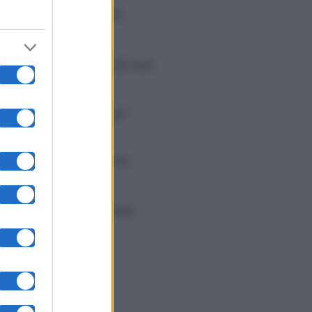
più volte contraddetti
avrebbero confuso i
 delle loro affermazioni non
 andato storto? Ma
el fratello di William?
on si contraddicano tra
e per modificare i
zione genera chiaramente
 allora perché le