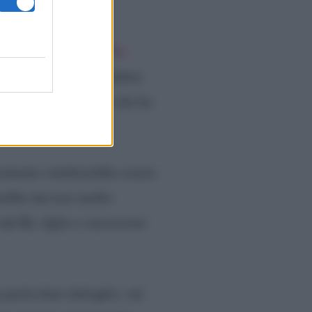
eclassati sul sito della
io 2023 potrebbe escludere
nza dipenderà da ciò che ha
n Meghan.
l momento sembrerebbe essere
rebbe davvero molto
dal Re, figlio e successore
particolare dettaglio: sui