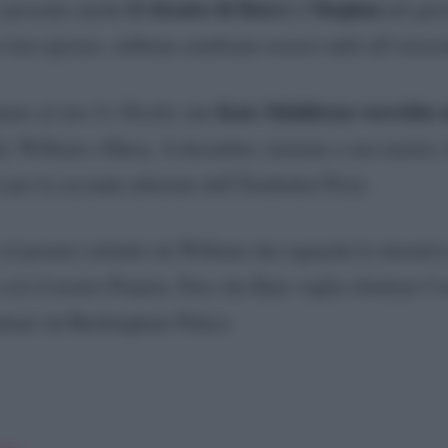
il ritratto di Harry e Meghan
è presente anche
nel gio
 ben sperare, sebbene sembrano esserci nubi all’orizzo
Kate Middleton vorrebbe m
ntato al sito
Us Weekly
che
lli, William e Harry. A dicembre, insieme a suo marito, 
) per la seconda edizione dell’Earthshot Prize.
o al premio istituito da William che riguarda le iniziativ
osì il nostro Pianeta. Pare che Kate voglia sfruttare l’
lontano da Buckingham Palace.