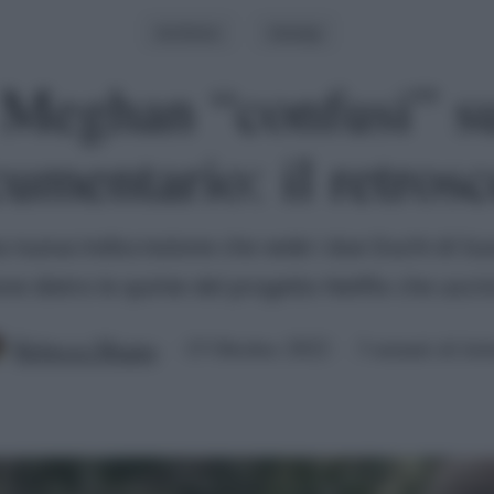
Archivio
Gossip
Meghan “confusi” su
umentario: il retros
 nuova indiscrezione che vede i due Duchi di Su
ne dietro le quinte del progetto Netflix che uscir
Rebecca Megna
15 Ottobre 2022
3 minuti di let