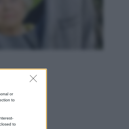
sonal or
ection to
nterest-
closed to