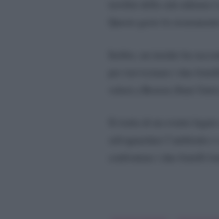
tavolini della sala udienze 
Questo gesto fa sicuramente
Inoltre, un insider ha racco
per riavvicinare i due frate
volerà a Boston (Stati Uniti
Si tratta di un evento legat
salvaguardare l’ambiente e c
confrontare i due fratelli 