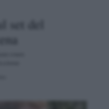
l set del
cena
ssex creare
à a breve
tura