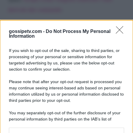
derivati dai commenti
.
gossipetv.com -
Do Not Process My Personal
Information
If you wish to opt-out of the sale, sharing to third parties, or
processing of your personal or sensitive information for
targeted advertising by us, please use the below opt-out
section to confirm your selection.
Please note that after your opt-out request is processed you
Gossip e TV è un sito di MASTE S.r.l.
may continue seeing interest-based ads based on personal
viale Luigi Majno n. 21 - 20129 Milano (MI)
information utilized by us or personal information disclosed to
third parties prior to your opt-out.
P.Iva 10909580960
You may separately opt-out of the further disclosure of your
personal information by third parties on the IAB’s list of
Categorie
downstream participants.