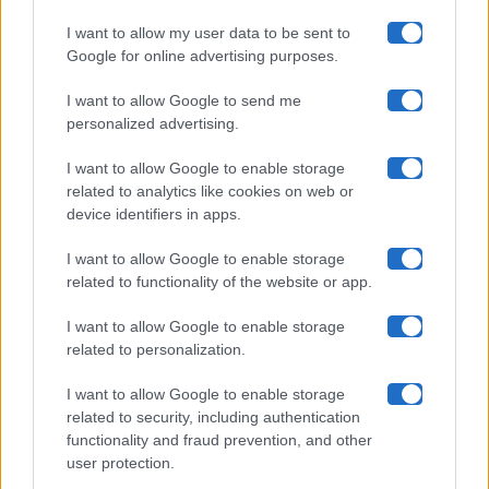
I want to allow my user data to be sent to
Google for online advertising purposes.
Maste S.r.l.
I want to allow Google to send me
Chi siamo
personalized advertising.
Collabora con noi
I want to allow Google to enable storage
related to analytics like cookies on web or
device identifiers in apps.
Contatti
I want to allow Google to enable storage
Privacy Policy
related to functionality of the website or app.
Cookie Policy
I want to allow Google to enable storage
related to personalization.
Pubblicità
I want to allow Google to enable storage
related to security, including authentication
functionality and fraud prevention, and other
user protection.