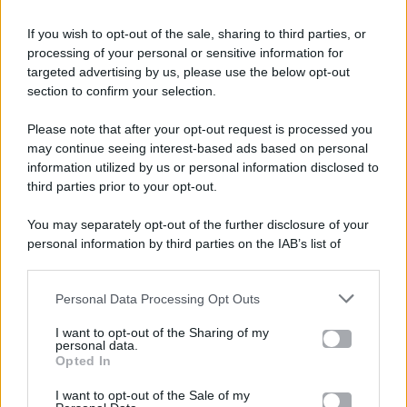
If you wish to opt-out of the sale, sharing to third parties, or
processing of your personal or sensitive information for
targeted advertising by us, please use the below opt-out
section to confirm your selection.
Please note that after your opt-out request is processed you
Gossip e TV è un sito di MASTE S.r.l.
may continue seeing interest-based ads based on personal
viale Luigi Majno n. 21 - 20129 Milano (MI)
information utilized by us or personal information disclosed to
third parties prior to your opt-out.
P.Iva 10909580960
You may separately opt-out of the further disclosure of your
personal information by third parties on the IAB’s list of
Categorie
downstream participants.
Gossip
Personal Data Processing Opt Outs
This information may also be disclosed by us to third parties
on the IAB’s List of Downstream Participants that may further
I want to opt-out of the Sharing of my
Televisione
disclose it to other third parties.
personal data.
Opted In
Please note that this website/app uses one or more Google
services and may gather and store information including but
I want to opt-out of the Sale of my