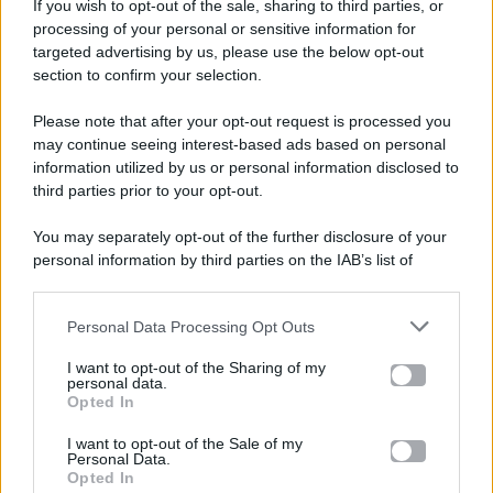
If you wish to opt-out of the sale, sharing to third parties, or
processing of your personal or sensitive information for
targeted advertising by us, please use the below opt-out
section to confirm your selection.
Please note that after your opt-out request is processed you
Gossip e TV è un sito di MASTE S.r.l.
may continue seeing interest-based ads based on personal
viale Luigi Majno n. 21 - 20129 Milano (MI)
information utilized by us or personal information disclosed to
third parties prior to your opt-out.
P.Iva 10909580960
You may separately opt-out of the further disclosure of your
personal information by third parties on the IAB’s list of
Categorie
downstream participants.
Gossip
Personal Data Processing Opt Outs
This information may also be disclosed by us to third parties
on the IAB’s List of Downstream Participants that may further
I want to opt-out of the Sharing of my
Televisione
disclose it to other third parties.
personal data.
Opted In
Please note that this website/app uses one or more Google
services and may gather and store information including but
I want to opt-out of the Sale of my
Programmi TV
Personal Data.
not limited to your visit or usage behaviour. You may click to
Opted In
grant or deny consent to Google and its third-party tags to