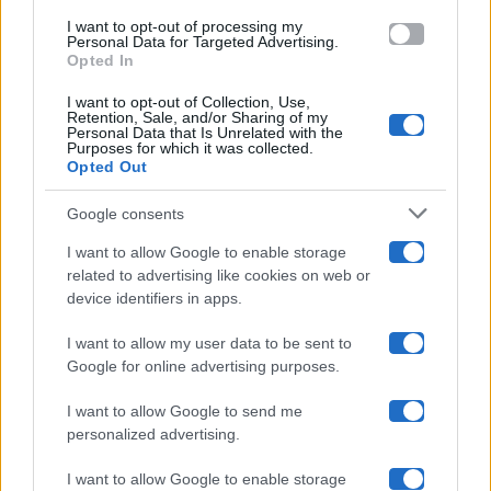
use your data for below specified purposes in below Google
Amici
I want to opt-out of processing my
consent section.
Personal Data for Targeted Advertising.
Opted In
Ballando Con Le Stelle
I want to opt-out of Collection, Use,
Retention, Sale, and/or Sharing of my
Grande Fratello
Personal Data that Is Unrelated with the
Purposes for which it was collected.
Opted Out
Isola Dei Famosi
Google consents
Pechino Express
I want to allow Google to enable storage
related to advertising like cookies on web or
Uomini E Donne
device identifiers in apps.
I want to allow my user data to be sent to
Google for online advertising purposes.
Maste S.r.l.
I want to allow Google to send me
Chi siamo
personalized advertising.
Collabora con noi
I want to allow Google to enable storage