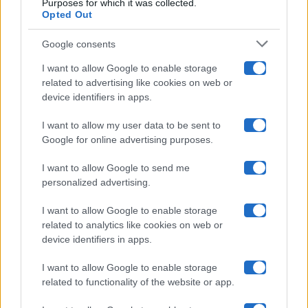
Purposes for which it was collected.
Opted Out
Isola Dei Famosi
Google consents
Pechino Express
I want to allow Google to enable storage
related to advertising like cookies on web or
Uomini E Donne
device identifiers in apps.
I want to allow my user data to be sent to
Google for online advertising purposes.
Maste S.r.l.
I want to allow Google to send me
Chi siamo
personalized advertising.
Collabora con noi
I want to allow Google to enable storage
related to analytics like cookies on web or
device identifiers in apps.
Contatti
I want to allow Google to enable storage
Privacy Policy
related to functionality of the website or app.