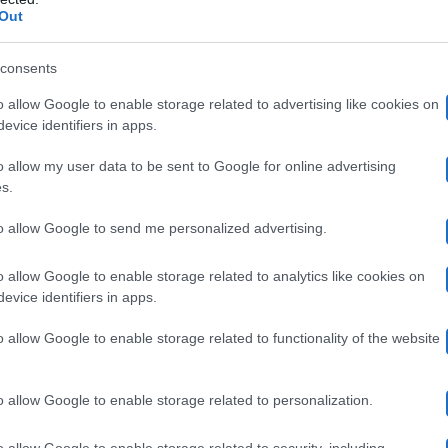
ormai ex fidanzata di Damiano ha subito smesso di segu
Out
ntante. Tale reazione aveva fatto pensare che da parte 
consents
i di Martina.
o allow Google to enable storage related to advertising like cookies on
evice identifiers in apps.
arsa un po’ più comprensiva, ma allo stesso tempo ramm
o allow my user data to be sent to Google for online advertising
s.
vo che poter vivere la propria sessualità in modo liber
 per sé e per tutte le persone”
. L’influencer ha sottolin
to allow Google to send me personalized advertising.
la sua relazione con Damiano David è
Per tale motivo,
o allow Google to enable storage related to analytics like cookies on
evice identifiers in apps.
.
o allow Google to enable storage related to functionality of the website
detto ‘amore libero’, con la consapevolezza da parte di e
o allow Google to enable storage related to personalization.
nde conto che questa è una scelta per molti difficile da 
one non ha mai rappresentato un problema
nella loro 
o allow Google to enable storage related to security, including