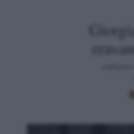
Giorgi
erava
L'influencer
Premi invio per cercare o ESC per uscire