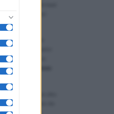
ire i componenti della band
sua ci fosse rabbia nei
aricata. La Soleri ha
o, consensuale e completo
eato di non considerare
 sempre stata di comune
ntrambi di poter avere altre
capire. Ma ha assicurato che
storia d’amore, né in