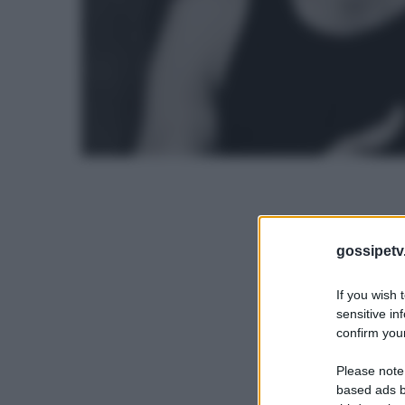
gossipetv
If you wish 
sensitive in
confirm your
Please note
based ads b