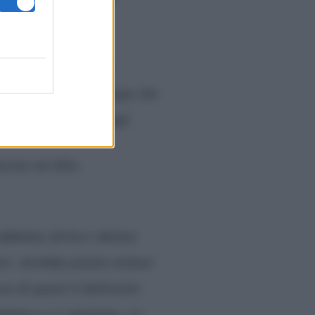
a rottura di avere
al pubblico che li segue che
 annuncio proprio oggi.
ciare un’altra
bbiata, ferita e delusa
ri. Avrebbe potuto evitare
o di questi 6 bellissimi
diamo e ci rialziamo. Le