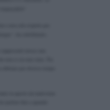
 impossibile”
n e non solo rispetto per
iunque”
, ha sottolineato.
o rappresenti invece una
he non ci sia mai stata. Tra
a abbiano per diverso tempo
enuto in questo da tantissime
far parlare fino a quando