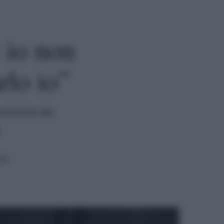
 io non
lo io”
 versione dei
n
ura