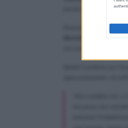
authenti
passato né ora.
Nonostante questo, per tute
discrezione
nelle loro vite
non sono più una coppia. E 
Quindi il problema per Gior
appassionatamente, ma nell
“Non è andata così, e 
non posso non consider
Damiano? Probabilmente 
anni insieme. Siamo um