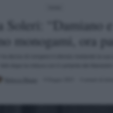
Gossip
a Soleri: “Damiano e
mo monogami, ora par
 ha deciso di rompere il silenzio rivelando la sua
fatti dopo la rottura con il cantante dei Maneski
Rebecca Megna
9 Giugno 2023
4 minuti di lett