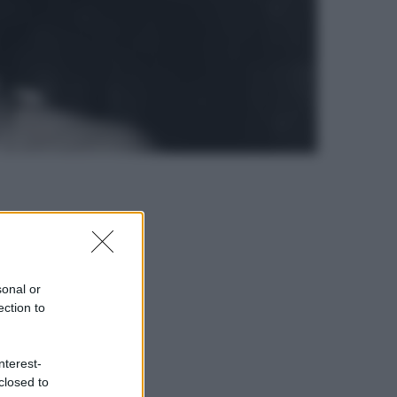
sonal or
ection to
nterest-
closed to