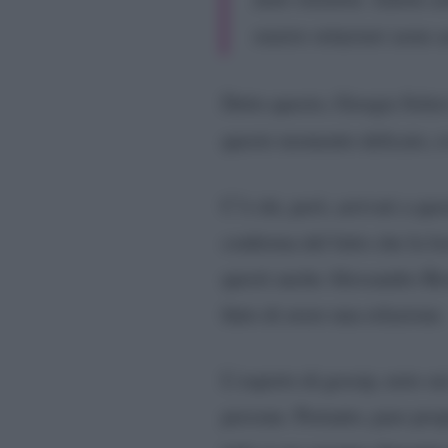
nostre relazioni sono un
Detto questo, Giorgia Soler
questo momento delicato, ev
C’è chi, però, arrivati a qu
conferma del fatto che la lo
questi anche Alessandro Ro
finto di avere una relazione.
L’esperto di gossip, noto su
persone. Pertanto, pare prop