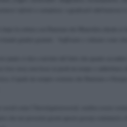
iversi infiniti e complessi, e giudicarli dall’esterno è
i dopo la rottura con Damiano dei Maneskin chiede ai fa
itando giudizi gratuiti.
“Soffriamo e ridiamo come ch
esto punto si dice convinto del fatto che quanto accadut
ro love story non fosse in piedi da tempo o addirittura c
sica, il quale da sempre sostiene che Damiano e Giorgi
i social come l’Investigatoresocial, sembra essere sost
rio che nei prossimi giorni questo gossip continuerà a 