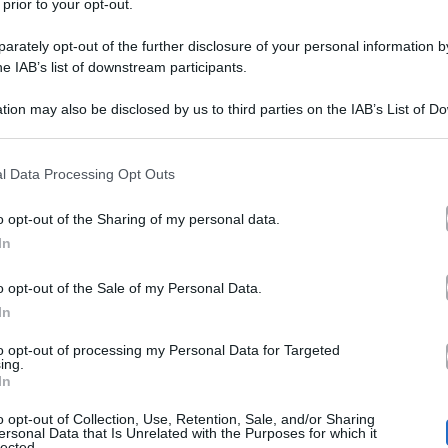
 prior to your opt-out.
rately opt-out of the further disclosure of your personal information by
he IAB’s list of downstream participants.
tion may also be disclosed by us to third parties on the IAB’s List of 
 that may further disclose it to other third parties.
 that this website/app uses one or more Google services and may gath
l Data Processing Opt Outs
ilenzio dopo la rottura annunciata da Damiano David
including but not limited to your visit or usage behaviour. You may click 
 to Google and its third-party tags to use your data for below specifi
sua lunga relazione con l’influencer quando un video che
o opt-out of the Sharing of my personal data.
ogle consent section.
In
uestione, il cantante si lasciava andare a un bacio appa
i tutti i componenti della famosa band. Ora a parlare c
o opt-out of the Sale of my Personal Data.
In
deciso di intervenire con un lungo messaggio.
to opt-out of processing my Personal Data for Targeted
ing.
In
 seguito all’
annuncio fatto da Damiano David sulla rot
o opt-out of Collection, Use, Retention, Sale, and/or Sharing
io su Instagram,
Giorgia Soleri aveva già avuto una rea
ersonal Data that Is Unrelated with the Purposes for which it
lected.