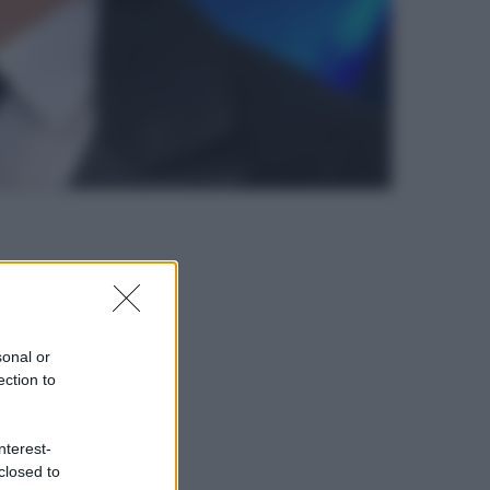
sonal or
ection to
nterest-
closed to