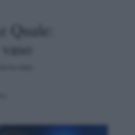
e Quale:
 vaso
he ha citato
ura