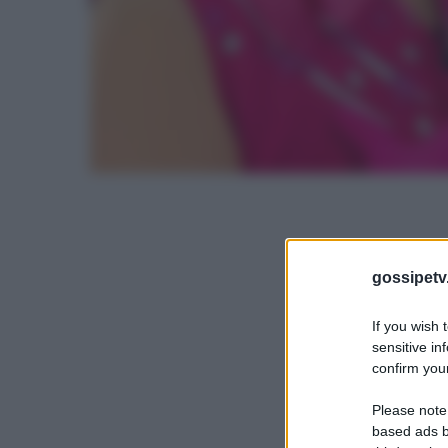
gossipetv
If you wish 
sensitive in
confirm your
Please note
based ads b