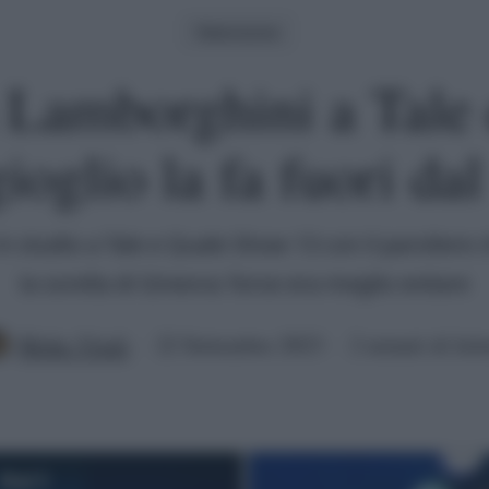
Televisione
 Lamborghini a Tale 
ioglio la fa fuori dal
n studio a Tale e Quale Show 13 con il paroliere c
la sorella di Ginevra: forse era meglio evitare
Mirko Vitali
22 Settembre 2023
2 minuti di lett