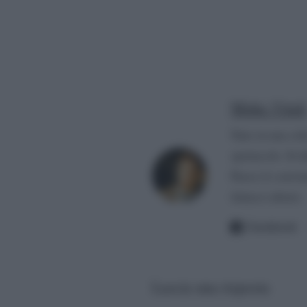
Mirko Vitali
Nato in una citt
spettacolo. Si d
Paese (è convin
fattacci altrui).
Facebook
Lascia una risposta