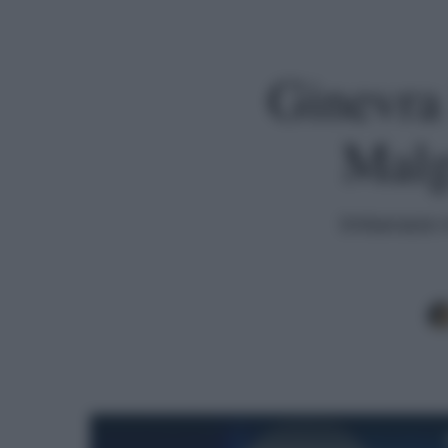
Ginevra
Malg
Imbarazzo i
Premi invio per cercare o ESC per uscire