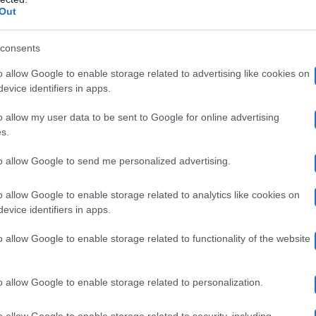
 ha parlato di “
piacevole sorpresa”
. Quindi la parola è
Out
fuoco alle polveri:
“Devo dire che Elettra più che una
consents
o il pubblico ha rumoreggiato in quanto il paroliere ha
o allow Google to enable storage related to advertising like cookies on
concorrente con quello della sorella.
evice identifiers in apps.
o allow my user data to be sent to Google for online advertising
s.
a?
“, ha proseguito Malgioglio, raccogliendo altre protes
to allow Google to send me personalized advertising.
detto al Corriere della Sera. Hai spiegato che hai paur
, ha proseguito il giurato.
“No, il mio era rispetto”,
ha 
o allow Google to enable storage related to analytics like cookies on
evice identifiers in apps.
to a pronunciare il nome di Elettra non ha spiaccicato 
o allow Google to enable storage related to functionality of the website
o allow Google to enable storage related to personalization.
voce piena e potente, spero che nella prossima puntat
a di Elettra. Te lo posso dire?”
, ha concluso il paroliere
o allow Google to enable storage related to security, including