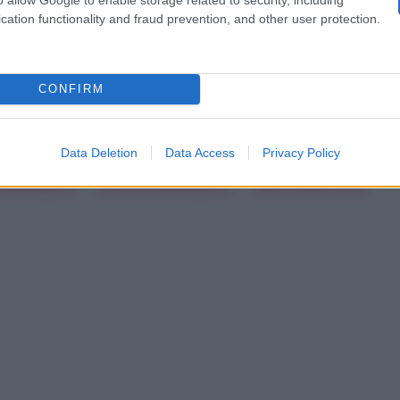
cation functionality and fraud prevention, and other user protection.
che sa più di tutti gli altri che è meglio non scherzare
etto, c’è di mezzo
una storia assai delicata di legami
CONFIRM
Data Deletion
Data Access
Privacy Policy
 Lamborghini
Ginevra Lamborghini
Tale E Quale Show