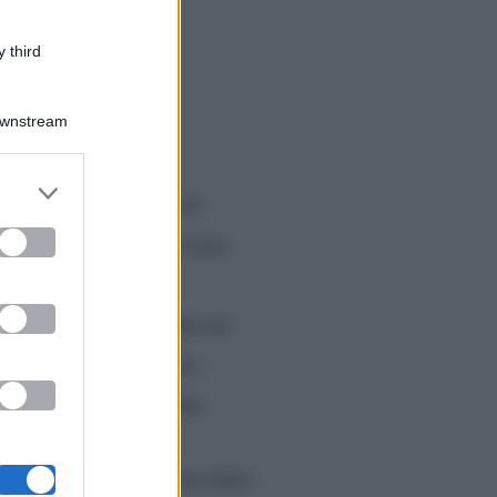
 third
Downstream
er and store
e ha vestito i panni di
to grant or
ed purposes
tosto bene, con la giovane
ha dato un parere
. ‘Zia Malgy’ l’ha fatta un
a anni non si parlano.
ia tira un’aria pesante.
 dell’esibizione. Le ha fatto