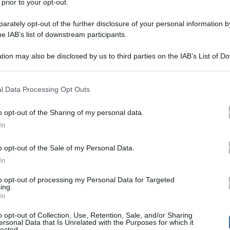
 prior to your opt-out.
rately opt-out of the further disclosure of your personal information by
he IAB’s list of downstream participants.
tion may also be disclosed by us to third parties on the IAB’s List of 
 that may further disclose it to other third parties.
 that this website/app uses one or more Google services and may gath
l Data Processing Opt Outs
13
Ginevra Lamborghini
. Sul palco è sbarcata anche
ch
including but not limited to your visit or usage behaviour. You may click 
 to Google and its third-party tags to use your data for below specifi
mour
, celebre hit estiva. La performance è andata piut
o opt-out of the Sharing of my personal data.
ogle consent section.
In
Cristiano Malgioglio
quasi tutta la giuria, escluso
che 
Elettra
rò state le sue parole sulla sorella di Ginevra,
o opt-out of the Sale of my Personal Data.
In
sorelle
tta visto che tra le due
non scorre buon sangue. D
to opt-out of processing my Personal Data for Targeted
i è sposata non ha invitato Ginevra. Insomma, in famigl
ing.
In
o opt-out of Collection, Use, Retention, Sale, and/or Sharing
Loretta Goggi,
o sguardo panteroso”
, ha detto
convinta
ersonal Data that Is Unrelated with the Purposes for which it
lected.