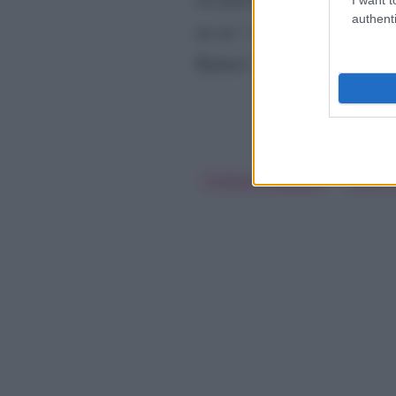
authenti
no no”,
ha scandito Ginevra 
Elettra” perché, come già d
Cristiano Malgioglio
Elettra