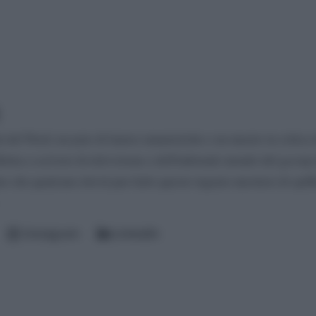
à del Nord, un paio di lauree umanistiche e un master in critica 
iletta a scrivere di televisione e dell'infernale mondo del gossip
to che qualcuno dovrà pur farlo questo ingrato mestiere di spiff
Instagram
LinkedIn