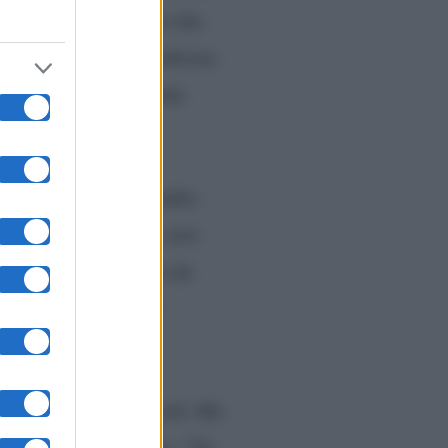
 passata a Malgioglio che,
 Lamborghini mi è sembrata
 confuso, probabilmente
te dal pubblico in studio.
a di me. Guardate che non
risposto Ginevra che da
facendo
una parola,
a mi convincerai di più. Ma
. Altro gelo in studio.
“No