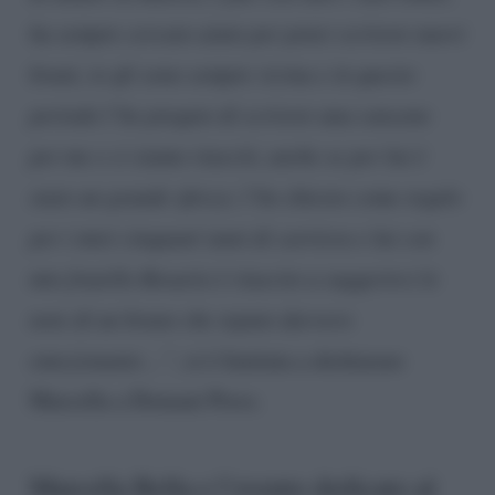
ha sempre cercato aiuto per poter scrivere nuovi
brani, io gli sono sempre vicina e in questo
periodo l’ho pregato di scrivere una canzone
per me e ci siamo riusciti, anche se per lui è
stato un grande sforzo; l’ho chiesto come regalo
per i miei cinquant’anni di carriera e lui con
mio fratello Rosario è riuscito a suggerirci le
note di un brano che reputo davvero
emozionante…”
, si è limitata a dichiarare
Marcella a Domani Press.
Marcella Bella e l’evento dedicato al