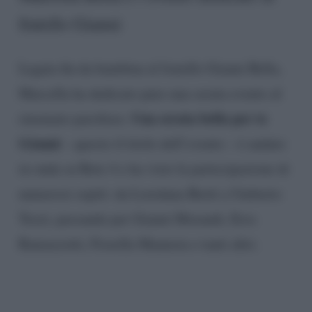
fratello Gianni
Legata fin da bambina al fratello Gianni Bella,
Marcella ha dedicato pure una serata evento al
Una serata bella per te
rinomato paroliere.
Gianni
– questo il titolo dell’evento – è andato
in onda su Rete 4 e ha visto la partecipazione di
numerosi ospiti: da Loredana Bertè a Umberto
Tozzi, passando per Gianni Morandi, Eros
Ramazzotti, Fiorella Mannoia e tanti altri.