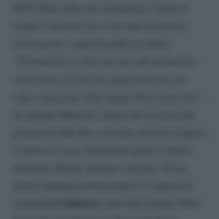
2010. Dopo sette mesi di degenza l’artista è
tornato a lavorare ma a otto anni di distanza
porta ancora i segni di quanto accaduto.
“Fisicamente sta bene ma non può più parlare
come prima. L’ictus ha colpito metà del suo
volto e una parte della lingua. Però canticchia”
,
ha spiegato Marcella, reduce dal successo del
programma Rai Ora o mai più, dove ha ricoperto
il ruolo di Coach. Nonostante questi evidenti
problemi, Gianni continua a lavorare. Il suo
ultimo impegno professionale è lo spettacolo
La Capinera
teatrale
, tratto dal rinomato libro