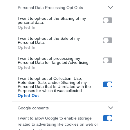
Gossip
Personal Data Processing Opt Outs
This information may also be disclosed by us to third parties
on the IAB’s List of Downstream Participants that may further
I want to opt-out of the Sharing of my
Televisione
disclose it to other third parties.
personal data.
Opted In
Please note that this website/app uses one or more Google
services and may gather and store information including but
I want to opt-out of the Sale of my
Programmi TV
Personal Data.
not limited to your visit or usage behaviour. You may click to
Opted In
grant or deny consent to Google and its third-party tags to
Amici
use your data for below specified purposes in below Google
I want to opt-out of processing my
consent section.
Personal Data for Targeted Advertising.
Opted In
Ballando Con Le Stelle
I want to opt-out of Collection, Use,
Retention, Sale, and/or Sharing of my
Grande Fratello
Personal Data that Is Unrelated with the
Purposes for which it was collected.
Opted Out
Isola Dei Famosi
Google consents
Pechino Express
I want to allow Google to enable storage
related to advertising like cookies on web or
Uomini E Donne