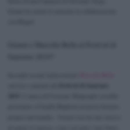
Storia di una Capinera di Giovanni Verga.
Gianni ha curato le musiche in collaborazione
con Mogol.
Gianni e Marcella Bella al Festival di
Sanremo 2019?
Secondo recenti indiscrezioni
Marcella Bella
Festival di Sanremo
sarà tra i cantanti del
2019
. L’amica di Cristiano Malgioglio avrebbe
presentato a Claudio Baglioni un pezzo firmato
proprio dal fratello.
“Gianni non ha mai smesso
di amare la musica, e pur con tutti i suoi limiti,