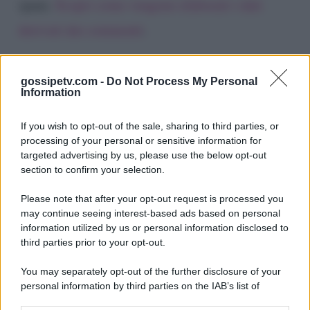
spam.
Scopri come vengono elaborati i dati
derivati dai commenti
.
gossipetv.com -
Do Not Process My Personal
Information
If you wish to opt-out of the sale, sharing to third parties, or
processing of your personal or sensitive information for
targeted advertising by us, please use the below opt-out
section to confirm your selection.
Please note that after your opt-out request is processed you
Gossip e TV è un sito di MASTE S.r.l.
may continue seeing interest-based ads based on personal
viale Luigi Majno n. 21 - 20129 Milano (MI)
information utilized by us or personal information disclosed to
P.Iva 10909580960
third parties prior to your opt-out.
You may separately opt-out of the further disclosure of your
personal information by third parties on the IAB’s list of
Categorie
downstream participants.