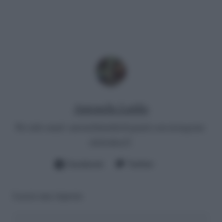
Antonella Latilla
Per info email:
antonellalatilla@gmail.com
instagram:
cheloidea21
Facebook
Twitter
Lascia una risposta