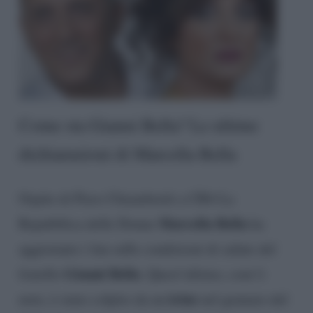
Come sta Gianni Bella? Le ultime
dichiarazioni di Marcella Bella
Ospite di Piero Chiambretti a CR4-La
Marcella Bella
Repubblica delle Donne
ha
aggiornato i fan sulle condizioni di salute del
Gianni Bella
fratello
. Quest’ultimo, com’è
ictus
noto, è stato colpito da un
nel gennaio del