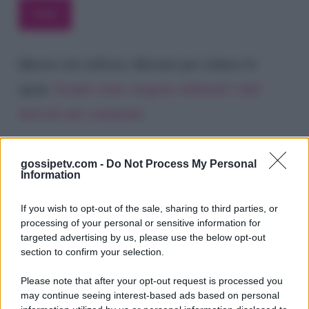
Questo sito utilizza Akismet per ridurre lo
spam.
Scopri come vengono elaborati i dati
derivati dai commenti
.
gossipetv.com -
Do Not Process My Personal
Information
If you wish to opt-out of the sale, sharing to third parties, or
processing of your personal or sensitive information for
targeted advertising by us, please use the below opt-out
section to confirm your selection.
Please note that after your opt-out request is processed you
Gossip e TV è un sito di MASTE S.r.l.
may continue seeing interest-based ads based on personal