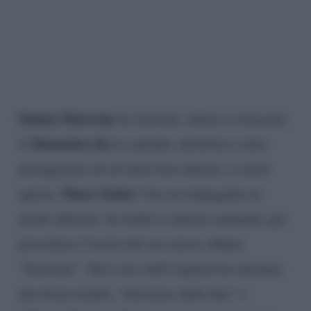
Emma Marrone
tra lacrime, dolore e rinascita.
Domenica In
A
la cantante salentina è stata
protagonista di un’intervista intensa, a cuore
Mara Venier
aperto.
l’ha accompagnata in
modo delicato. In studio è entrata cantando, per
presentare l’uscita del suo nuovo album
“Souvenir”. Nel corso dell’ospitata ha intonato
due brani inediti, “Iniziamo dalla fine” e