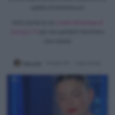
salotto di Domenica In
Entra anche tu sul
canale WhatsApp di
Gossip e TV
per non perderti nemmeno
una notizia!
Mirko Vitali
22 Ottobre 2023
2 minuti di lettura