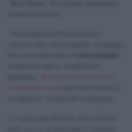
“Mezzo Mondo”. Poi una lunga chiacchierata,
un fiume di emozioni.
“Sono fortunata perché sono riuscita a
realizzare i miei sogni di bambina”,
ha spiegato.
morte del padre,
Poi il tasto dolorosissimo, la
scomparso un anno fa. Al genitore era
legatissima.
“Devastante vedere il mio super
eroe diventare inerme
innanzi alla leucemia. Io
ero impotente”,
ha detto sull’orlo del pianto.
“
Ci siamo sempre detti tutto. Gli ho promesso
molte cose e le sto realizzando. Ci sentivamo