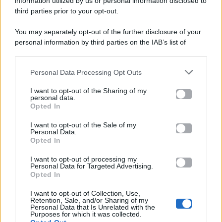
viale Luigi Majno n. 21 - 20129 Milano (MI)
information utilized by us or personal information disclosed to
third parties prior to your opt-out.
P.Iva 10909580960
You may separately opt-out of the further disclosure of your
personal information by third parties on the IAB’s list of
Categorie
downstream participants.
Gossip
Personal Data Processing Opt Outs
This information may also be disclosed by us to third parties
on the IAB’s List of Downstream Participants that may further
I want to opt-out of the Sharing of my
Televisione
disclose it to other third parties.
personal data.
Opted In
Please note that this website/app uses one or more Google
services and may gather and store information including but
I want to opt-out of the Sale of my
Programmi TV
Personal Data.
not limited to your visit or usage behaviour. You may click to
Opted In
grant or deny consent to Google and its third-party tags to
use your data for below specified purposes in below Google
Amici
I want to opt-out of processing my
consent section.
Personal Data for Targeted Advertising.
Opted In
Ballando Con Le Stelle
I want to opt-out of Collection, Use,
Retention, Sale, and/or Sharing of my
Grande Fratello
Personal Data that Is Unrelated with the
Purposes for which it was collected.