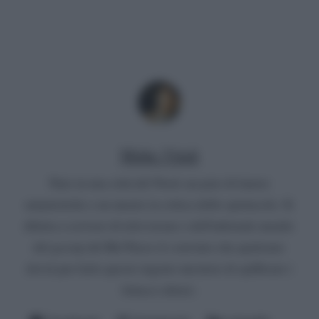
Mirko Vitali
Nato in una città del Nord, un paio di lauree
umanistiche e un master in critica dello spettacolo. Si
diletta a scrivere di televisione e dell'infernale mondo
del gossip del Bel Paese (è convinto che qualcuno
dovrà pur farlo questo ingrato mestiere di spifferare i
fattacci altrui).