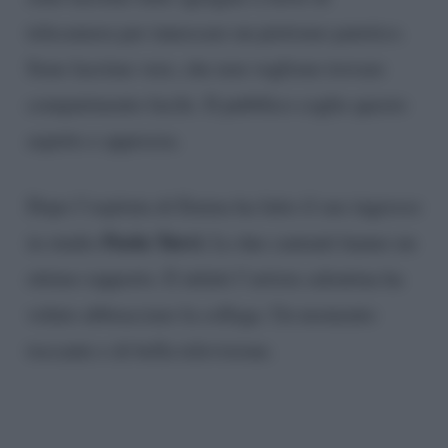
telecamera per innescare un pietismo patetico.
Sono lacrime vere, che non vogliono trovare
compatimento facile. Il pubblico coglie questo
aspetto e apprezza.
Dopo l’ospitata di Emma ha fatto il suo ingresso
Paola Turci.
in studio
Le due cantanti hanno un
ottimo rapporto. E infatti l’artista salentina ha
voluto abbracciare la collega. Un momento
toccante e di bella televisione.