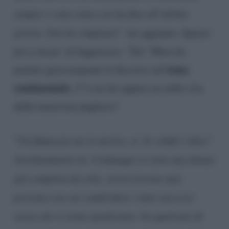
sempre e sono stata con lui fino all’ultimo
giorno. Non ho rimpianti”
, ha aggiunto. Spazio
poi a un po’ di leggerezza. “Zia” Mara ha
tema
portato giocosamente il discorso sul
sentimentale.
C’è un lui oppure no nella vita
della musicista pugliese?
“
Un fidanzato me lo merito, sì. Se schifo l’idea?
Assolutamente no. Comunque io sono una donna
già completa da sola, vorrei trovare una
persona con cui condividere i miei successi
senza che si senta spodestata. Un qualcuno di