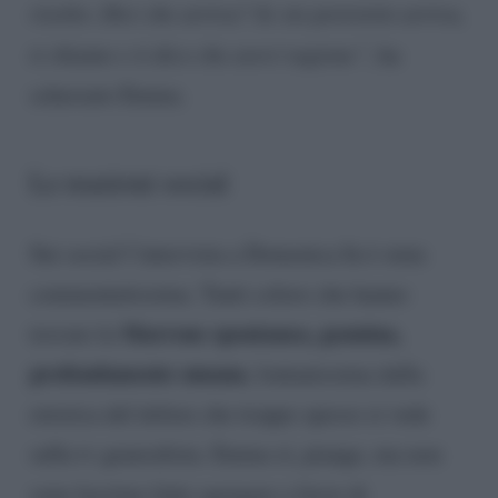
risolto. Dici che arriva? Se sto poveretto arriva,
ti chiamo e ti dico che avevi ragione”,
ha
scherzato Emma.
Le reazioni social
Sui social l’intervista a Domenica In è stata
commentatissima. Tanti coloro che hanno
Marrone spontanea, genuina,
trovato la
profondamente umana
, lontanissima dalla
retorica del dolore che troppo spesso si vede
sulla tv generalista. Emma sì, piange, ma non
sono lacrime fatte sgorgare a favor di