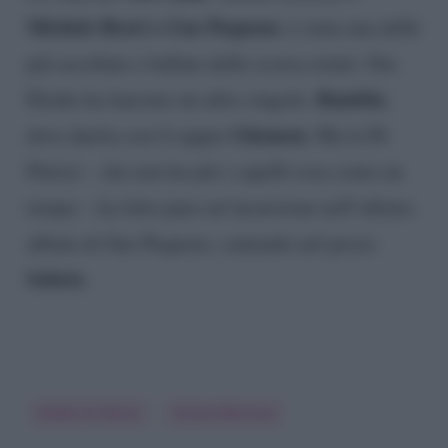
Michele Bravi e Gue Pequeno
, è stata una delle
più ascoltate e ballate della scorsa estate. Ora
Rambla
Elodie ha lanciato un altro singolo,
,
Ghemon
dove duetta con il rapper
. Ma la Di
Patrizi – che non ha più i capelli rosa come un
tempo – ha fatto pure un’incursione nell’ultimo
album di Gue Pequeno, cantando nel pezzo
Sobrio
.
Elodie Di Patrizi
Emma Marrone