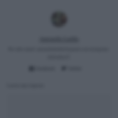
Antonella Latilla
Per info email:
antonellalatilla@gmail.com
instagram:
cheloidea21
Facebook
Twitter
Lascia una risposta