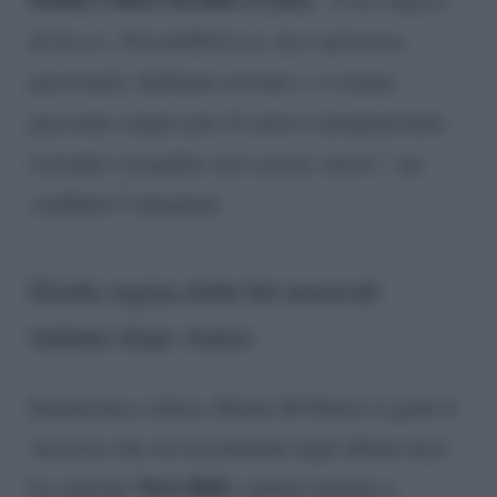
di Lecce. Non pubblicizzo, ma è generoso,
passionale, balliamo insieme e ci stiamo
piacendo sempre più. Il calore è fondamentale,
il freddo è frigidità, non sentire, morte”
, ha
confidato l’interprete.
Elodie regina delle hit musicali
italiane dopo Amici
Innamorata e felice, Elodie Di Patrizi si gode il
successo che sta riscuotendo negli ultimi mesi.
Nero Bali
La canzone
, cantata insieme a