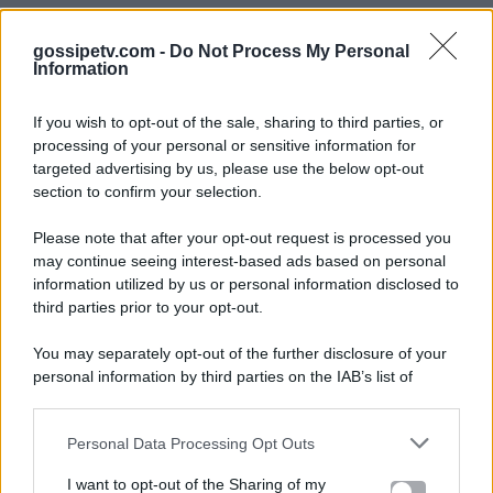
gossipetv.com -
Do Not Process My Personal
Information
If you wish to opt-out of the sale, sharing to third parties, or
processing of your personal or sensitive information for
targeted advertising by us, please use the below opt-out
section to confirm your selection.
Please note that after your opt-out request is processed you
Gossip e TV è un sito di MASTE S.r.l.
may continue seeing interest-based ads based on personal
viale Luigi Majno n. 21 - 20129 Milano (MI)
information utilized by us or personal information disclosed to
P.Iva 10909580960
third parties prior to your opt-out.
You may separately opt-out of the further disclosure of your
personal information by third parties on the IAB’s list of
Categorie
downstream participants.
Gossip
Personal Data Processing Opt Outs
This information may also be disclosed by us to third parties
on the IAB’s List of Downstream Participants that may further
I want to opt-out of the Sharing of my
Televisione
disclose it to other third parties.