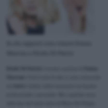
In che rapporti sono rimasti Emma
Marrone e Elodie Di Patrizi
Elodie Di Patrizi
Emma
è tornata a parlare di
Marrone
. Com’è noto le due si sono conosciute
Amici
ad
e hanno subito instaurato un legame
professionale e personale. Ma a qualche mese
dalla fine del talent show di Maria De Filippi,