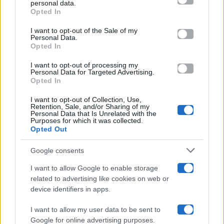
personal data.
Opted In
Please note that this website/app uses one or more Google
services and may gather and store information including but
I want to opt-out of the Sale of my
Programmi TV
Personal Data.
not limited to your visit or usage behaviour. You may click to
Opted In
grant or deny consent to Google and its third-party tags to
Amici
use your data for below specified purposes in below Google
I want to opt-out of processing my
consent section.
Personal Data for Targeted Advertising.
Opted In
Ballando Con Le Stelle
I want to opt-out of Collection, Use,
Retention, Sale, and/or Sharing of my
Grande Fratello
Personal Data that Is Unrelated with the
Purposes for which it was collected.
Opted Out
Isola Dei Famosi
Google consents
Pechino Express
I want to allow Google to enable storage
related to advertising like cookies on web or
Uomini E Donne
device identifiers in apps.
I want to allow my user data to be sent to
Google for online advertising purposes.
Maste S.r.l.