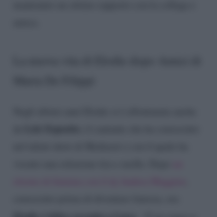
mantenuto un ottimo rapporto con la collega e
amica.
La nuova vita di Elodie dopo Amici di
Maria De Filippi
Negli ultimi anni Elodie si è allontanata anche
Lele Esposito
da
, il cantante che ha conosciuto
nel talent show di Mediaset e con il quale ha
vissuto una relazione tira e molla. Dopo
un
ritorno di fiamma con il dj Andrea Maggino
,
conosciuto prima di diventare famosa, ora
Elodie è felice accanto a Luca
.
“È un ragazzo