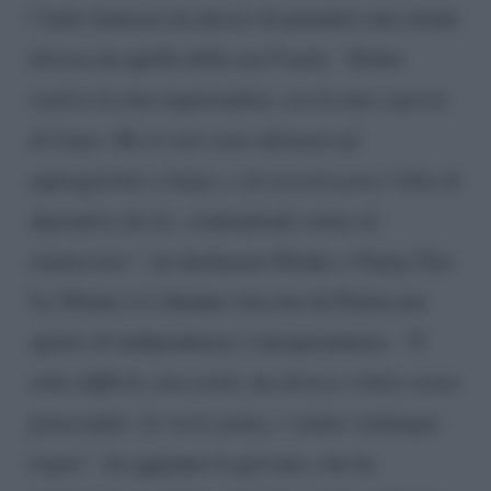
l’italo-francese ha deciso di prendere una strada
diversa da quella della sua Coach.
“Emma
sentiva la mia inquietudine, era la mia coperta
di Linus. Ma io non sono abituata ad
appoggiarmi a lungo, e mi terrorizzava l’idea di
dipendere da lei, confondendo stima ed
emulazione”
, ha dichiarato Elodie a Vanity Fair.
La 28enne si è dunque staccata da Emma per
spirito di indipendenza e intraprendenza.
“È
stato difficile staccarmi, ma dovevo volare senza
paracadute. Le resto grata, e siamo comunque
legate”
, ha aggiunto la giovane, che ha