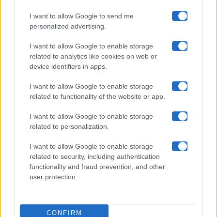
I want to allow Google to send me
Chi siamo
personalized advertising.
Collabora con noi
I want to allow Google to enable storage
related to analytics like cookies on web or
device identifiers in apps.
Contatti
I want to allow Google to enable storage
Privacy Policy
related to functionality of the website or app.
Cookie Policy
I want to allow Google to enable storage
related to personalization.
Pubblicità
I want to allow Google to enable storage
related to security, including authentication
functionality and fraud prevention, and other
user protection.
© 2026 Gossip e Tv. email:
redazione@gossipetv.com
-
Preferenze Privacy
- Riproduzione riservata - Photo
CONFIRM
Credits: Le immagini presenti in questo sito sono di