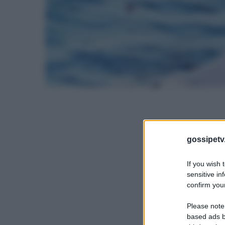
gossipetv
If you wish 
sensitive in
confirm your
Please note
based ads b