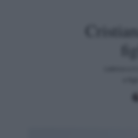
Cristia
fi
L'attrice e
e fig
Premi invio per cercare o ESC per uscire