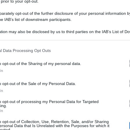
 prior to your opt-out.
rately opt-out of the further disclosure of your personal information by
he IAB’s list of downstream participants.
tion may also be disclosed by us to third parties on the IAB’s List of 
 that may further disclose it to other third parties.
 that this website/app uses one or more Google services and may gath
l Data Processing Opt Outs
e incinta del suo primo figlio
. Il condizionale è d’ob
including but not limited to your visit or usage behaviour. You may click 
 to Google and its third-party tags to use your data for below specifi
 un settimanale e non dalla diretta interessata. Non che 
o opt-out of the Sharing of my personal data.
ogle consent section.
In
Cristiana Capotondi e Andrea P
, anzi, ma nel caso di
 sta insieme da tanti anni ma non ha mai avvertito l’esig
o opt-out of the Sale of my Personal Data.
In
a alla sua brillante carriera e a casa le bastava trovare
to opt-out of processing my Personal Data for Targeted
ing.
In
o opt-out of Collection, Use, Retention, Sale, and/or Sharing
rse qualcosa è cambiato in lei e nello stesso Pezzi. I du
ersonal Data that Is Unrelated with the Purposes for which it
lected.