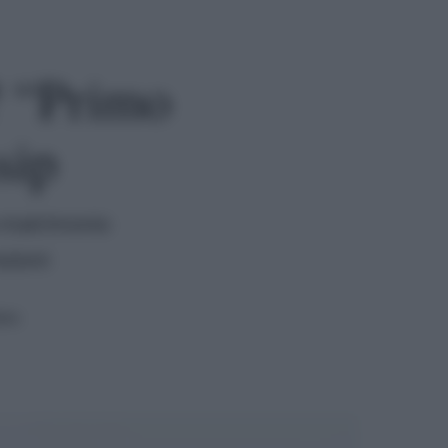
? “Primo
sip
a matrimonio
ezioni
ura