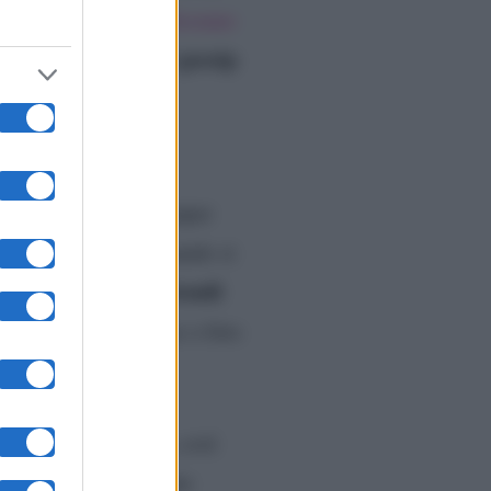
i e uniti che mai.
Nessuno
gossip
o giusto per loro. Il
opertina recita così:
rebbero e sarebbero super
a grande gioia, e quando si
Cristiana Capotondi
one.
o attendere conferme o foto
a scelta ben precisa, così
 invece, in una recente