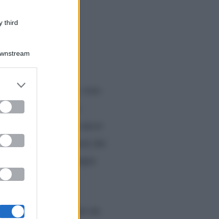
 third
Downstream
er and store
bligo, in questi casi, visto
to grant or
ed purposes
gossip
il
non riesca a
ezzi
meglio andarci ancor
enza di sposarsi e avere dei
 il suo compagno di sempre
e hanno deciso di avere un