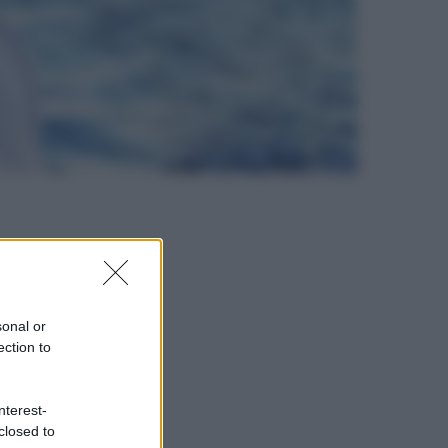
sonal or
ection to
nterest-
closed to