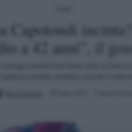
Gossip
na Capotondi incinta
glio a 42 anni”, il gos
 il compagno Andrea Pezzi hanno detto no finora 
li: qualcosa sarebbe cambiato, secondo le indiscr
Ilaria Columpsi
20 Luglio 2022
2 minuti di lett