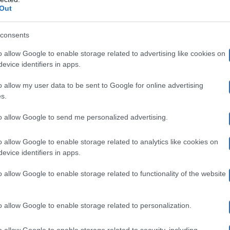
me? Fanno coppia dal 2006 infatti e sono più innamorat
Out
nza di diventare genitore
, ma forse è arrivato il moment
consents
cinta
è arrivato dal settimanale
Diva e Donna
, che in c
o allow Google to enable storage related to advertising like cookies on
 a 42 anni. Aspetta un figlio”
.
evice identifiers in apps.
o allow my user data to be sent to Google for online advertising
s.
are questa indiscrezione, i suoi fan di sicuro festegge
coppia sceglie di mettere al mondo un figlio è sempre un
to allow Google to send me personalized advertising.
nto amata allora la gioia è condivisa con tantissime pers
o allow Google to enable storage related to analytics like cookies on
 a 42 anni
, ma prima di darlo per certo è sempre megli
evice identifiers in apps.
o allow Google to enable storage related to functionality of the website
ea avevano anche messo in pausa l’intimità fra loro
. Un
o allow Google to enable storage related to personalization.
la di dire no al matrimonio. Per quanto riguarda i figli,
o allow Google to enable storage related to security, including