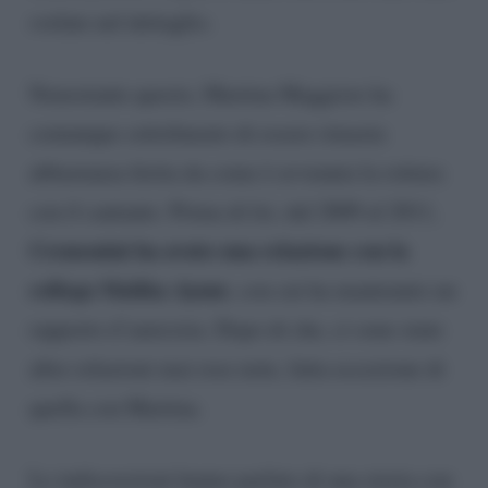
svelate nel dettaglio.
Nonostante questo, Martina Maggiore ha
comunque sottolineato di essere rimasta
abbastanza ferita da come è avvenuta la rottura
con il cantante. Prima di lei, dal 2009 al 2011,
Cremonini ha avuto una relazione con la
collega Malika Ayane
, con cui ha mantenuto un
rapporto d’amicizia. Dopo di che, ci sono state
altre relazioni mai rese note, fatta eccezione di
quella con Martina.
Le indiscrezioni hanno parlato di una storia con