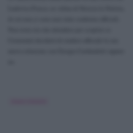
Ludovica Frasca, ex velina di Striscia la Notizia,
di cui non ci sono mai state conferme ufficiali.
Non resta ora che attendere per scoprire se
Cremonini deciderà di rendere ufficiale la sua
nuova relazione con Giorgia Cardinaletti oppure
no.
Cesare Cremonini