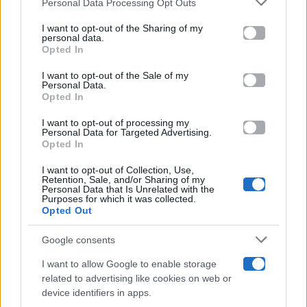
Personal Data Processing Opt Outs
This information may also be disclosed by us to third parties
on the IAB’s List of Downstream Participants that may further
I want to opt-out of the Sharing of my
Televisione
disclose it to other third parties.
personal data.
Opted In
Please note that this website/app uses one or more Google
services and may gather and store information including but
I want to opt-out of the Sale of my
Programmi TV
Personal Data.
not limited to your visit or usage behaviour. You may click to
Opted In
grant or deny consent to Google and its third-party tags to
use your data for below specified purposes in below Google
Amici
I want to opt-out of processing my
consent section.
Personal Data for Targeted Advertising.
Opted In
Ballando Con Le Stelle
I want to opt-out of Collection, Use,
Retention, Sale, and/or Sharing of my
Grande Fratello
Personal Data that Is Unrelated with the
Purposes for which it was collected.
Opted Out
Isola Dei Famosi
Google consents
Pechino Express
I want to allow Google to enable storage
related to advertising like cookies on web or
Uomini E Donne
device identifiers in apps.