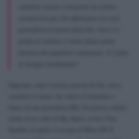
cantante Cesare Cremonini ha stretto
un’amicizia più che affettuosa con una
giornalista di punta della Rai. Ora è in
grado di rivelare il nome della nuova
fiamma del popolare cantautore. Si tratta
di Giorgia Cardinaletti”
Dagospia, dopo il primo gossip di Chi, aveva
smentito il rumor che vedeva Cremonini a
fianco di una giornalista Rai. Si parlava, infatti,
anche di un volto di Sky Sport, ovvero Vera
Spadini, la quale si occupa di Moto GP. Il