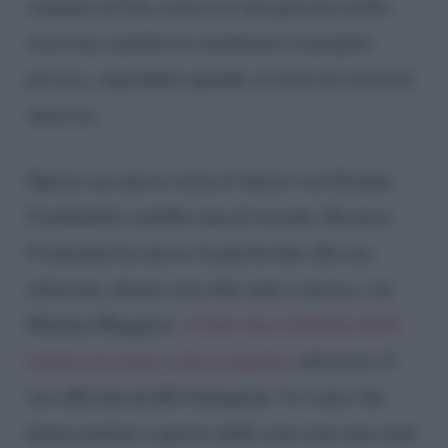
cantante di Una come te è una persona molto
riservata e preferisce mantenere la propria
privacy, soprattutto quando si tratta di relazioni
amorose.
Questa sua nuova storia d’amore con Giorgia
Cardinaletti sarebbe nata di recente. Da poco
Cremonini ha messo la parola fine alla sua
relazione, durata circa due anni e mezzo, con
Martina Maggiore.
A dare una conferma della
rottura era stata a stessa ragazza
, attraverso il
suo ufficiale profilo Instagram. Le cause che
hanno portato a questo addio non sono mai state