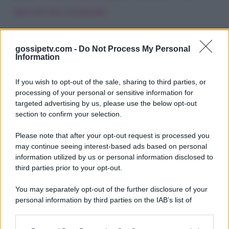
derivati dai commenti
.
gossipetv.com -
Do Not Process My Personal
Information
If you wish to opt-out of the sale, sharing to third parties, or
processing of your personal or sensitive information for
targeted advertising by us, please use the below opt-out
section to confirm your selection.
Please note that after your opt-out request is processed you
Gossip e TV è un sito di MASTE S.r.l.
may continue seeing interest-based ads based on personal
viale Luigi Majno n. 21 - 20129 Milano (MI)
information utilized by us or personal information disclosed to
third parties prior to your opt-out.
P.Iva 10909580960
You may separately opt-out of the further disclosure of your
personal information by third parties on the IAB’s list of
Categorie
downstream participants.
Gossip