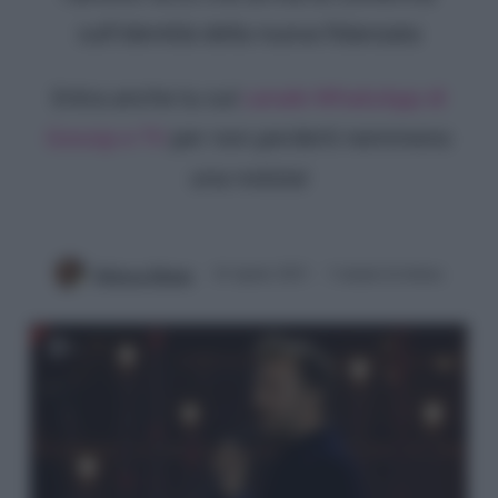
sull'identità della nuova fidanzata
Entra anche tu sul
canale WhatsApp di
Gossip e TV
per non perderti nemmeno
una notizia!
Rebecca Megna
18 Aprile 2023
3 minuti di lettura