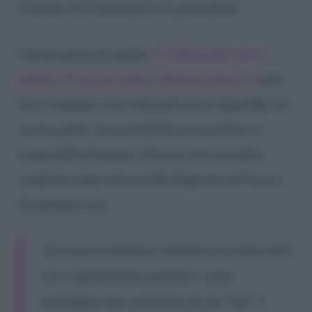
d’amore tra Cremonini e la giornalista.
I primi giorni di aprile,
il settimanale aveva
parlato di una presunta relazione amorosa
nata
tra il cantante e un volto televisivo della Rai. La
rivista, però, aveva preferito non rivelare il
nome della fortunata. Ed ecco che ora dà la
conferma tanto attesa sulla fidanzata di Cesare
Cremonini così:
“La musica d’autore italiana va a braccetto
con il giornalismo politico: come
anticipato due settimane fa da “Chi” il