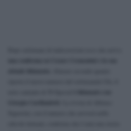
Dopo settimane di indiscrezioni ecco che arriva
una conferma su Cesare Cremonini e la sua
attuale fidanzata
. Almeno secondo quanto
riporta il nuovo numero del settimanale Chi, il
è fidanzato con
noto cantante di 50 Special
Giorgia Cardinaletti
. La rivista di Alfonso
Signorini, con il numero che arriverà nelle
edicole domani, conferma che è nata una storia