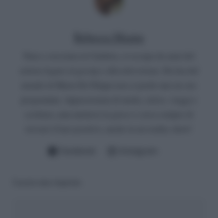
Rebecca Megna
Nata e cresciuta in Calabria, si occupa da anni del
settore legato al gossip e alla televisione. Da fan del
mondo di Maria De Filippi non si perde mai un suo
programma. Appassionata di moda, calcio, viaggi e
scrittura, ama mettersi in gioco e cerca sempre di
trovare il lato positivo, anche in un reality show!
Facebook
Instagram
Lascia una risposta