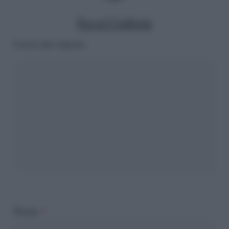
Pascal Ciuffreda
Lascia una risposta
Nome
*