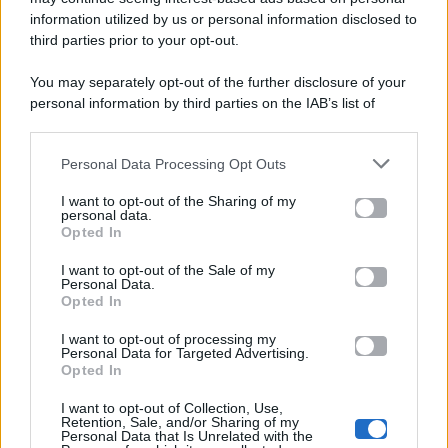
viale Luigi Majno n. 21 - 20129 Milano (MI)
information utilized by us or personal information disclosed to
third parties prior to your opt-out.
P.Iva 10909580960
You may separately opt-out of the further disclosure of your
personal information by third parties on the IAB’s list of
Categorie
downstream participants.
Gossip
Personal Data Processing Opt Outs
This information may also be disclosed by us to third parties
on the IAB’s List of Downstream Participants that may further
I want to opt-out of the Sharing of my
Televisione
disclose it to other third parties.
personal data.
Opted In
Please note that this website/app uses one or more Google
services and may gather and store information including but
I want to opt-out of the Sale of my
Programmi TV
Personal Data.
not limited to your visit or usage behaviour. You may click to
Opted In
grant or deny consent to Google and its third-party tags to
use your data for below specified purposes in below Google
Amici
I want to opt-out of processing my
consent section.
Personal Data for Targeted Advertising.
Opted In
Ballando Con Le Stelle
I want to opt-out of Collection, Use,
Retention, Sale, and/or Sharing of my
Grande Fratello
Personal Data that Is Unrelated with the