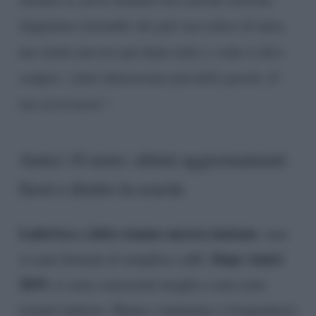
Sappiamo entrambi che può succedere di tutto,
ma siamo ancora qui dopo tutto e come ti dico
sempre: i fatti dimostrano più delle parole. Il
tuo avversario”
.
Amici 18 news: ultimi aggiornamenti
fuori e dentro la scuola
Ludovica e Jefeo stanno ancora insieme
: non
Dopo Amici
si sono fermati al semplice caffè.
2019
, si sono conosciuti meglio e non sono
tornati indietro. Hanno continuato a frequentarsi