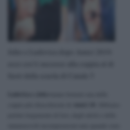
Jefeo e Ludovica dopo Amici 2019:
ecco cos’è successo alla coppia al di
fuori della scuola di Canale 5
Ludovica e Jefeo
hanno formato una delle
Amici 18
coppie più chiacchierate di
. Abbiamo
parlato largamente di loro, degli attriti e delle
innumerevoli incomprensioni nate quando sono