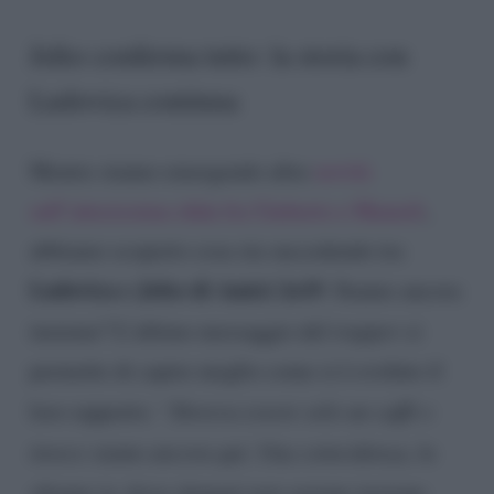
Jefeo conferma tutto: la storia con
Ludovica continua
Mentre stanno emergendo altre
novità
sull’attesissima sfida fra Umberto e Mameli
,
abbiamo scoperto cosa sta succedendo tra
Ludovica e Jefeo di Amici 2o19
. Stanno ancora
insieme? L’ultimo messaggio del
trapper
ci
permette di capire meglio come si è evoluto il
loro rapporto:
“Doveva essere solo un caffè e
invece siamo ancora qui. Una coincidenza, la
chiamo io, forse domani non saremo insieme.