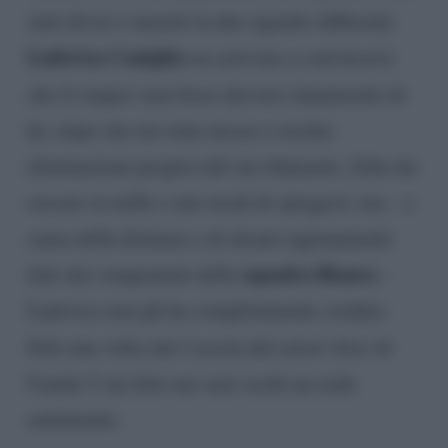
stati divisi e inseriti in due squadre differenti.
Ludovica Caniglia
era arrivata a convincersi
che il
trapper
non fosse davvero innamorato di
lei, dopo che era stata messa a rischio
eliminazione proprio dal suo fidanzato; Jefeo ha
cercato in mille e uno modi di spiegarsi, ma – a
causa della distanza e di alcuni ragionamenti
squadra Bianca
fatti dai componenti della
–
Ludovica non gli ha completamente creduto.
Solo una volta che è uscita dal
talent show
di
Canale 5, ha letto nei suoi occhi un reale
sentimento.