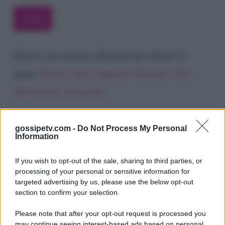
Questo sito utilizza Akismet per ridurre lo
spam.
Scopri come vengono elaborati i dati
derivati dai commenti
.
gossipetv.com -
Do Not Process My Personal
Information
If you wish to opt-out of the sale, sharing to third parties, or
processing of your personal or sensitive information for
targeted advertising by us, please use the below opt-out
section to confirm your selection.
Please note that after your opt-out request is processed you
Gossip e TV è un sito di MASTE S.r.l.
may continue seeing interest-based ads based on personal