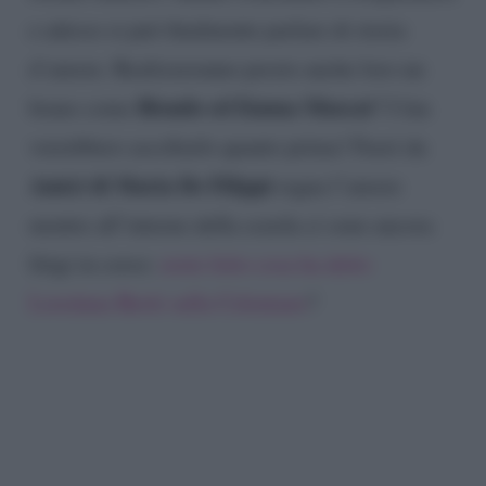
e adesso si può finalmente parlare di storia
d’amore. Realizzeranno presto anche loro un
Biondo ed Emma Muscat
brano come
? I fan
vorrebbero ascoltarlo quanto prima! Fuori da
Amici di Maria De Filippi
regna l’amore
mentre all’interno della scuola ci sono ancora
litigi in corso:
avete letto cosa ha detto
Loredana Bertè sulla Celentano
?