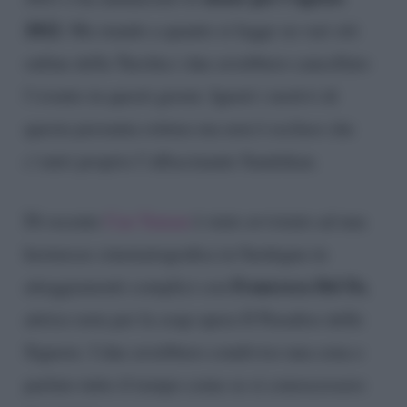
2022
. Ma stando a quanto si legge su vari siti
online della Turchia i due avrebbero cancellato
l’evento in questi giorni. Ignoti i motivi di
questa presunta rottura ma non è escluso che
c’entri proprio l’affascinante Sandokan.
Di recente
Can Yaman
è stato avvistato ad una
kermesse cinematografica in Sardegna in
Francesca Del Fa
atteggiamenti complici con
,
attrice nota per la soap opera Il Paradiso delle
Signore. I due avrebbero condiviso una cena e
parlato tutto il tempo come se si conoscessero