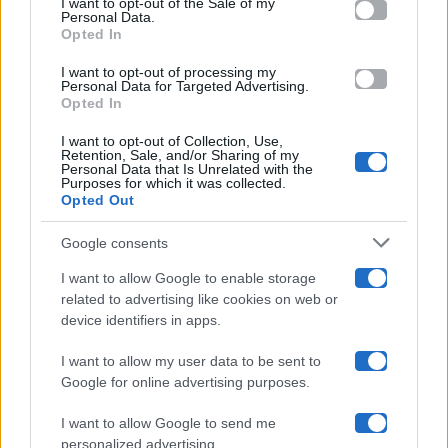
I want to opt-out of the Sale of my
Programmi TV
Personal Data.
not limited to your visit or usage behaviour. You may click to
Opted In
grant or deny consent to Google and its third-party tags to
use your data for below specified purposes in below Google
Amici
I want to opt-out of processing my
consent section.
Personal Data for Targeted Advertising.
Opted In
Ballando Con Le Stelle
I want to opt-out of Collection, Use,
Retention, Sale, and/or Sharing of my
Grande Fratello
Personal Data that Is Unrelated with the
Purposes for which it was collected.
Opted Out
Isola Dei Famosi
Google consents
Pechino Express
I want to allow Google to enable storage
related to advertising like cookies on web or
Uomini E Donne
device identifiers in apps.
I want to allow my user data to be sent to
Google for online advertising purposes.
Maste S.r.l.
I want to allow Google to send me
Chi siamo
personalized advertising.