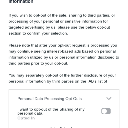
Information
If you wish to opt-out of the sale, sharing to third parties, or
processing of your personal or sensitive information for
targeted advertising by us, please use the below opt-out
section to confirm your selection.
Please note that after your opt-out request is processed you
Gossip e TV è un sito di MASTE S.r.l.
may continue seeing interest-based ads based on personal
viale Luigi Majno n. 21 - 20129 Milano (MI)
information utilized by us or personal information disclosed to
third parties prior to your opt-out.
P.Iva 10909580960
You may separately opt-out of the further disclosure of your
personal information by third parties on the IAB’s list of
Categorie
downstream participants.
Gossip
Personal Data Processing Opt Outs
This information may also be disclosed by us to third parties
on the IAB’s List of Downstream Participants that may further
I want to opt-out of the Sharing of my
Televisione
disclose it to other third parties.
personal data.
Opted In
Please note that this website/app uses one or more Google
services and may gather and store information including but