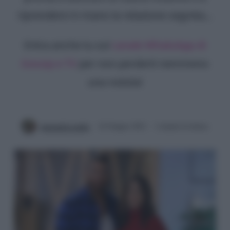
riprendere in mano la relazione segreta...
Entra anche tu sul
canale WhatsApp di
Gossip e TV
per non perderti nemmeno
una notizia!
Antonella Latilla
24 Giugno 2022
2 minuti di lettura