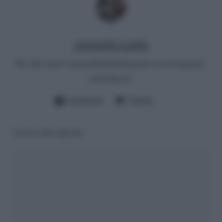
Antonella Latilla
Per info email:
antonellalatilla@gmail.com
instagram:
cheloidea21
Facebook
Twitter
Lascia una risposta