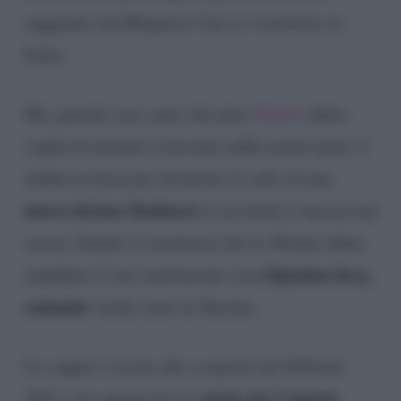
raggiunto nel Belpaese Can si è trasferito in
Italia.
Ma, guarda caso, pare che pure
Demet
abbia
voglia di iniziare a lavorare dalle nostre parti: è
infatti in lizza per diventare il volto di una
nuova fiction Mediaset
il cui titolo è ancora top
secret. Intanto si mormora che la 30enne abbia
Oğuzhan Koç,
annullato il suo matrimonio con
cantante
molto noto in Turchia.
La coppia è uscita allo scoperto nel febbraio
nozze per l’agosto
2021 e ha annunciato le