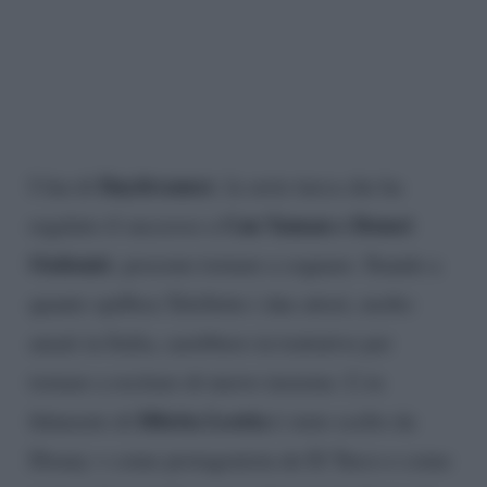
Daydreamer
I fan di
, la serie turca che ha
Can Yaman e Demet
regalato il successo a
Ozdemir
, possono tornare a sognare. Stando a
quanto spiffera TeleSette i due attori, molto
amati in Italia, sarebbero in trattative per
tornare a recitare di nuovo insieme. L’ex
Diletta Leotta
fidanzato di
è stato scelto da
Disney + come protagonista de El Turco e come