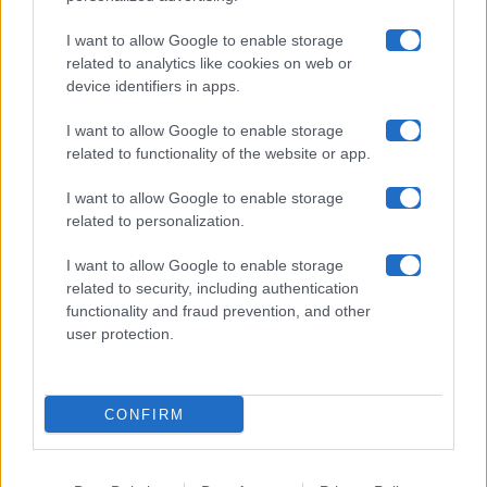
Collabora con noi
I want to allow Google to enable storage
related to analytics like cookies on web or
device identifiers in apps.
Contatti
I want to allow Google to enable storage
Privacy Policy
related to functionality of the website or app.
Cookie Policy
I want to allow Google to enable storage
related to personalization.
Pubblicità
I want to allow Google to enable storage
related to security, including authentication
functionality and fraud prevention, and other
user protection.
© 2026 Gossip e Tv. email:
redazione@gossipetv.com
-
Preferenze Privacy
- Riproduzione riservata - Photo
CONFIRM
Credits: Le immagini presenti in questo sito sono di
proprietà di Maste Srl