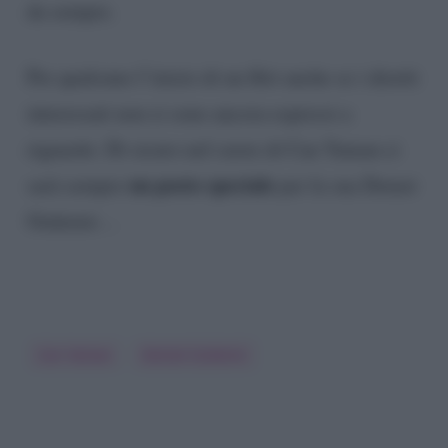
da sempre.
Per qualcuno l’inizio di un flirt anche se i diretti
interessati non si sono ancora espressi a
riguardo. Di sicuro nel cuore di Can Yaman ci
un posto speciale
sarà sempre
per la sua Demet
Ozdemir…
Can Yaman
Demet Ozdemir