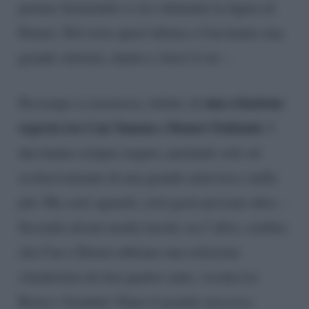
partner femminile si sta valutando la figura di
Demet. Del resto quest’ultima e Can hanno una
grande sintonia, dentro e fuori il set…
una relazione
Da tempo si mormora, infatti, di
segreta tra Can Yaman e Demet Ozdemir.
I
due hanno sempre negato, parlando solo ed
esclusivamente di una grande amicizia e nulla
più. Ma certi sguardi, certi gesti provano altro…
Secondo alcuni media turchi, tra l’altro, sembra
che Can e Demet abbiano una relazione
clandestina da ben quattro anni, vissuta tra
Roma e Istanbul. Dopo il grande successo