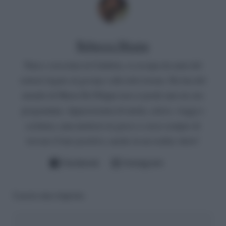
Rebecca Megna
Nata e cresciuta in Calabria, si occupa da anni del
settore legato al gossip e alla televisione. Da fan del
mondo di Maria De Filippi non si perde mai un suo
programma. Appassionata di moda, calcio, viaggi e
scrittura, ama mettersi in gioco e cerca sempre di
trovare il lato positivo, anche in un reality show!
Facebook
Instagram
Lascia una risposta