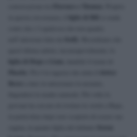
Florence e Thomas
conversazione tra
. Proprio
figlio di Bill
in questa circostanza, il
si rende
conto che c’è qualcosa che non quadra
Steffy
nell’adozione fatta da
. Ricordiamo che
quest’ultima adotta, inconsapevolmente, la
figlia di Hope e Liam
, dandole il nome di
Phoebe
dottor
. Flo è la ragazza che aiuta il
Reese
a dare in adozionare la neonata,
fingendosi la madre naturale. Più volte la
giovane ha cercato di rivelare la verità a Hope,
in particolare dopo aver scoperto di essere sua
Storm
cugina, in quanto figlia del defunto