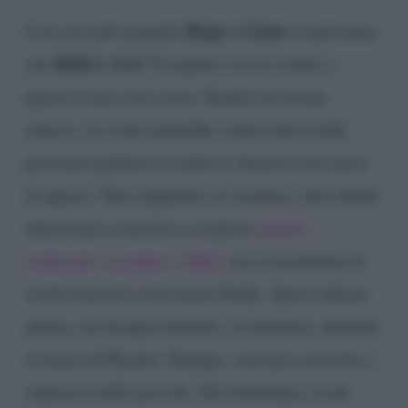
Hope e Liam
Cosa accadrà quando
scopriranno
Beth è viva
che
? Il segreto verrà svelato e
questa è una cosa certa. Stando ad alcuni
rumors, la verità potrebbe venire fuori nelle
prossime puntate in onda in America nel mese
di agosto. Non sappiamo se saranno i due diretti
interessati a riuscire a scoprire
quanto
realmente accaduto a Beth
, ma sicuramente la
verità riuscirà a devastare Steffy. Quest’ultima
adotta, inconsapevolmente, la bambina, dandole
il nome di Phoebe. Dunque, sarà poi costretta a
separarsi dalla piccola. Nel frattempo, Liam