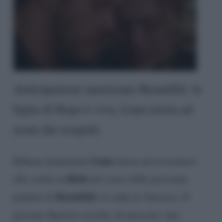
Anticipazioni americane Beautiful: la
figlia di Hope è viva, Liam inizia ad
avere dei sospetti
Liam
Ebbene finalmente
inizia ad avvicinarsi
Beth
alla verità su
nel corso delle prossime
Beautiful
puntate di
, in onda in America. Il
giovane Spencer ascolta, di nascosto, una