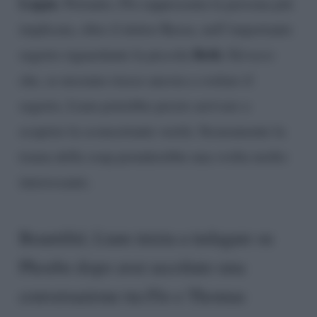
Logan
. Pertanto, Flo rappresenta la persona più
implicata, oltre il dottor Reese, nell’importante
Beth
segreto riguardante la piccola
. Ed ecco
che, se nessuno riesce ancora a svelare il
segreto, Liam potrebbe presto arrivare a
scoprire la sconcertante verità. Sicuramente la
trama della soap prenderebbe una svolta molto
interessante.
Beautiful, Liam inizia a indagare su
Phoebe dopo aver ascoltato una
conversazione tra Flo e Thomas