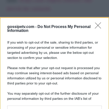
derivati dai commenti
.
gossipetv.com -
Do Not Process My Personal
Information
If you wish to opt-out of the sale, sharing to third parties, or
processing of your personal or sensitive information for
targeted advertising by us, please use the below opt-out
section to confirm your selection.
Please note that after your opt-out request is processed you
Gossip e TV è un sito di MASTE S.r.l.
may continue seeing interest-based ads based on personal
viale Luigi Majno n. 21 - 20129 Milano (MI)
information utilized by us or personal information disclosed to
P.Iva 10909580960
third parties prior to your opt-out.
You may separately opt-out of the further disclosure of your
personal information by third parties on the IAB’s list of
Categorie
downstream participants.