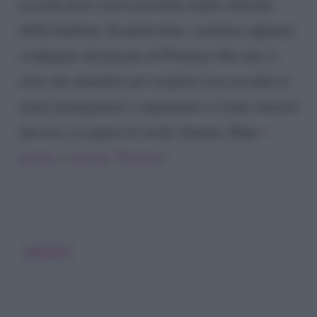
accordi presi con la presunta madre naturale
della bambina. In particolare, comincia appunto
a indagare sul passato di Florence Ora non ci
resta che attendere per scoprire cosa accadrà ai
nostri protagonisti e soprattutto se Liam riuscirà
davvero a scoprire la verità. Intanto, Hope
è
pronta a sposare Thomas
!
Beautiful