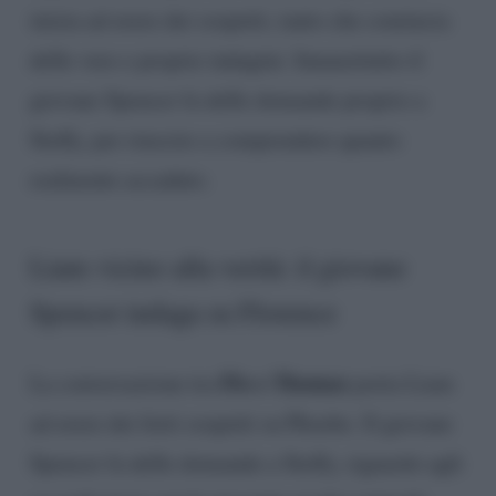
inizia ad avere dei sospetti, tanto che comincia
delle vere e proprie indagini. Innanzitutto il
giovane Spencer fa delle domande proprio a
Steffy, per riuscire a comprendere quanto
realmente accaduto.
Liam vicino alla verità: il giovane
Spencer indaga su Florence
Flo e Thomas
La conversazione tra
porta Liam
ad avere dei forti sospetti su Phoebe. Il giovane
Spencer fa delle domande a Steffy, riguardo agli