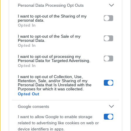
Gossip
Personal Data Processing Opt Outs
This information may also be disclosed by us to third parties
on the IAB’s List of Downstream Participants that may further
I want to opt-out of the Sharing of my
Televisione
disclose it to other third parties.
personal data.
Opted In
Please note that this website/app uses one or more Google
services and may gather and store information including but
I want to opt-out of the Sale of my
Programmi TV
Personal Data.
not limited to your visit or usage behaviour. You may click to
Opted In
grant or deny consent to Google and its third-party tags to
Amici
use your data for below specified purposes in below Google
I want to opt-out of processing my
consent section.
Personal Data for Targeted Advertising.
Opted In
Ballando Con Le Stelle
I want to opt-out of Collection, Use,
Retention, Sale, and/or Sharing of my
Grande Fratello
Personal Data that Is Unrelated with the
Purposes for which it was collected.
Opted Out
Isola Dei Famosi
Google consents
Pechino Express
I want to allow Google to enable storage
related to advertising like cookies on web or
Uomini E Donne
device identifiers in apps.